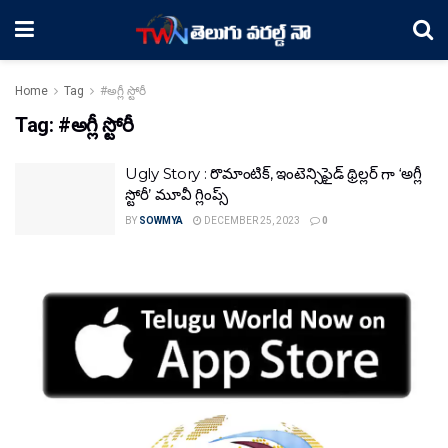
Home
Tag
#అగ్లీ స్టోరీ
Tag:
#అగ్లీ స్టోరీ
Ugly Story : రొమాంటిక్, ఇంటెన్సిఫైడ్ థ్రిల్లర్‌ గా ‘అగ్లీ
స్టోరీ’ మూవీ గ్లింప్స్
BY
SOWMYA
DECEMBER 25, 2023
0