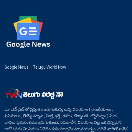
Google News – Telugu World Now
మా వెబ్ సైట్ లో ప్రస్తుతం జరుగుతున్న అన్ని విషయాల ( రాజకీయాలు ,
సినిమాలు , లేటెస్ట్ న్యూస్ , హెల్త్, భక్తి , కళలు, టెక్నాలజీ , జ్యోతిష్యం ) మీద
వార్తలు ప్రచురించడం జరుగుతుంది, సమకాలీన విషయాల పట్ల ఒక భిన్నమైన
ఆలోచనను మీ ఎదుట నివేదించడం మాత్రమే మా ప్రయత్నం, చదివే వారిలో ఆవేశ