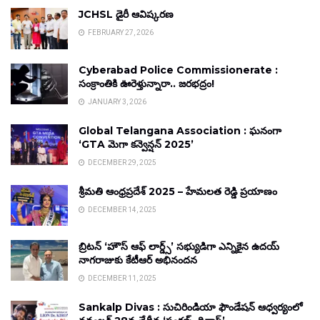
JCHSL డైరీ ఆవిష్కరణ
FEBRUARY 27, 2026
Cyberabad Police Commissionerate :
సంక్రాంతికి ఊరెళ్తున్నారా.. జరభద్రం!
JANUARY 3, 2026
Global Telangana Association : ఘనంగా
‘GTA మెగా కన్వెన్షన్ 2025’
DECEMBER 29, 2025
శ్రీమతి ఆంధ్రప్రదేశ్ 2025 – హేమలత రెడ్డి ప్రయాణం
DECEMBER 14, 2025
బ్రిటన్ ‘హౌస్ ఆఫ్ లార్డ్స్’ సభ్యుడిగా ఎన్నికైన ఉదయ్
నాగరాజుకు కేటీఆర్ అభినందన
DECEMBER 11, 2025
Sankalp Divas : సుచిరిండియా ఫౌండేషన్ ఆధ్వర్యంలో