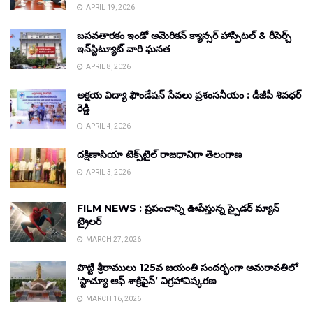
APRIL 19, 2026
బసవతారకం ఇండో అమెరికన్ క్యాన్సర్ హాస్పిటల్ & రీసెర్చ్
ఇన్‌స్టిట్యూట్ వారి ఘనత
APRIL 8, 2026
అక్షయ విద్యా ఫౌండేషన్ సేవలు ప్రశంసనీయం : డీజీపీ శివధర్
రెడ్డి
APRIL 4, 2026
దక్షిణాసియా టెక్స్‌టైల్ రాజధానిగా తెలంగాణ
APRIL 3, 2026
FILM NEWS : ప్రపంచాన్ని ఊపేస్తున్న స్పైడర్ మ్యాన్
ట్రైలర్
MARCH 27, 2026
పొట్టి శ్రీరాములు 125వ జయంతి సందర్భంగా అమరావతిలో
‘స్టాచ్యూ ఆఫ్ శాక్రిఫైస్’ విగ్రహావిష్కరణ
MARCH 16, 2026