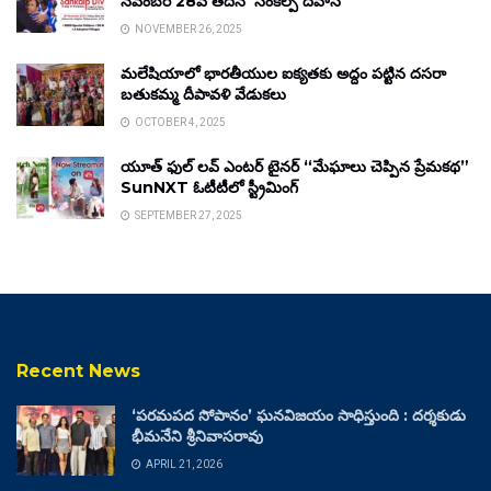
నవంబర్ 28వ తేదీన ‘సంకల్ప్ దివాస్’
NOVEMBER 26, 2025
మలేషియాలో భారతీయుల ఐక్యతకు అద్దం పట్టిన దసరా
బతుకమ్మ దీపావళి వేడుకలు
OCTOBER 4, 2025
యూత్ ఫుల్ లవ్ ఎంటర్ టైనర్ “మేఘాలు చెప్పిన ప్రేమకథ”
SunNXT ఓటీటీలో స్ట్రీమింగ్
SEPTEMBER 27, 2025
Recent News
‘పరమపద సోపానం’ ఘనవిజయం సాధిస్తుంది : దర్శకుడు
భీమనేని శ్రీనివాసరావు
APRIL 21, 2026