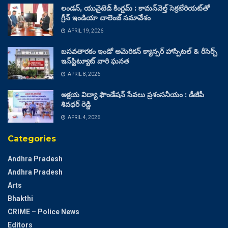
లండన్, యునైటెడ్ కింగ్డమ్ : కామన్‌వెల్త్ సెక్రటేరియట్‌తో
గ్రీన్ ఇండియా చాలెంజ్ సమావేశం
APRIL 19, 2026
బసవతారకం ఇండో అమెరికన్ క్యాన్సర్ హాస్పిటల్ & రీసెర్చ్
ఇన్‌స్టిట్యూట్ వారి ఘనత
APRIL 8, 2026
అక్షయ విద్యా ఫౌండేషన్ సేవలు ప్రశంసనీయం : డీజీపీ
శివధర్ రెడ్డి
APRIL 4, 2026
Categories
Andhra Pradesh
Andhra Pradesh
Arts
Bhakthi
CRIME – Police News
Editors