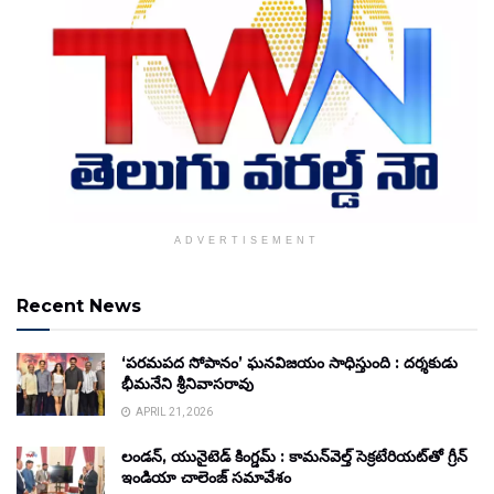
ADVERTISEMENT
Recent News
‘పరమపద సోపానం’ ఘనవిజయం సాధిస్తుంది : దర్శకుడు
భీమనేని శ్రీనివాసరావు
APRIL 21, 2026
లండన్, యునైటెడ్ కింగ్డమ్ : కామన్‌వెల్త్ సెక్రటేరియట్‌తో గ్రీన్
ఇండియా చాలెంజ్ సమావేశం