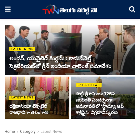
LATEST NEWS
లండన్, యునైటెడ్ కింగ్డమ్ : కామన్‌వెల్త్
సెక్రటేరియట్‌తో గ్రీన్ ఇండియా చాలెంజ్ సమావేశం
LATEST NEWS
పొట్టి శ్రీరాములు 125వ
LATEST NEWS
జయంతి సందర్భంగా
దక్షిణాసియా టెక్స్‌టైల్
అమరావతిలో ‘స్టాచ్యూ ఆఫ్
రాజధానిగా తెలంగాణ
శాక్రిఫైస్’ విగ్రహావిష్కరణ
Home
Category
Latest News