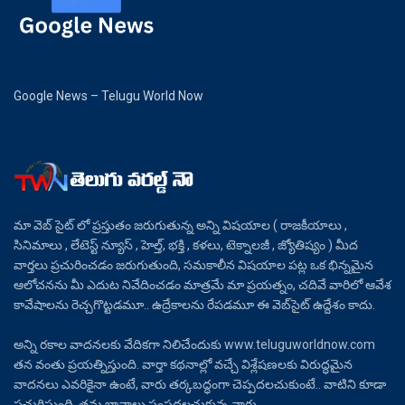
Google News – Telugu World Now
మా వెబ్ సైట్ లో ప్రస్తుతం జరుగుతున్న అన్ని విషయాల ( రాజకీయాలు ,
సినిమాలు , లేటెస్ట్ న్యూస్ , హెల్త్, భక్తి , కళలు, టెక్నాలజీ , జ్యోతిష్యం ) మీద
వార్తలు ప్రచురించడం జరుగుతుంది, సమకాలీన విషయాల పట్ల ఒక భిన్నమైన
ఆలోచనను మీ ఎదుట నివేదించడం మాత్రమే మా ప్రయత్నం, చదివే వారిలో ఆవేశ
కావేషాలను రెచ్చగొట్టడమూ.. ఉద్రేకాలను రేపడమూ ఈ వెబ్‌సైట్ ఉద్దేశం కాదు.
అన్ని రకాల వాదనలకు వేదికగా నిలిచేందుకు www.teluguworldnow.com
తన వంతు ప్రయత్నిస్తుంది. వార్తా కథనాల్లో వచ్చే విశ్లేషణలకు విరుద్ధమైన
వాదనలు ఎవరికైనా ఉంటే, వారు తర్కబద్ధంగా చెప్పదలచుకుంటే.. వాటిని కూడా
ప్రచురిస్తుంది. తమ భావాలు పంపదలచుకున్న వారు..