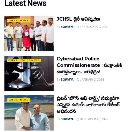
Latest News
JCHSL డైరీ ఆవిష్కరణ
LATEST NEWS
BY
SOWMYA
FEBRUARY 27, 2026
Cyberabad Police
CRIME - POLICE NEWS
Commissionerate : సంక్రాంతికి
ఊరెళ్తున్నారా.. జరభద్రం!
BY
SOWMYA
JANUARY 3, 2026
బ్రిటన్ ‘హౌస్ ఆఫ్ లార్డ్స్’ సభ్యుడిగా
LATEST NEWS
ఎన్నికైన ఉదయ్ నాగరాజుకు కేటీఆర్
అభినందన
BY
SOWMYA
DECEMBER 11, 2025