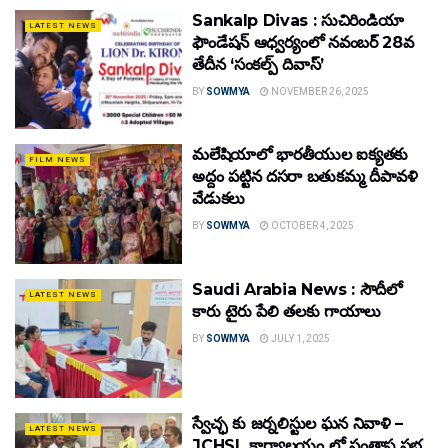
Sankalp Divas : సుచిరిండియా
LATEST NEWS
ఫౌండేషన్ ఆధ్వర్యంలో నవంబర్ 28వ
తేదీన ‘సంకల్ప్ దివాస్’
BY
SOWMYA
NOVEMBER 26, 2025
మలేషియాలో భారతీయుల ఐక్యతకు
FILM NEWS
అద్దం పట్టిన దసరా బతుకమ్మ దీపావళి
వేడుకలు
BY
SOWMYA
OCTOBER 4, 2025
Saudi Arabia News : సౌదీలో
LATEST NEWS
కారు టైరు పేలి తలకు గాయాలు
BY
SOWMYA
JULY 1, 2025
స్వేచ్ఛ కు జర్నలిస్టుల ఘన నివాళి –
LATEST NEWS
JCHSL కార్యాలయం లో సంతాప సభ