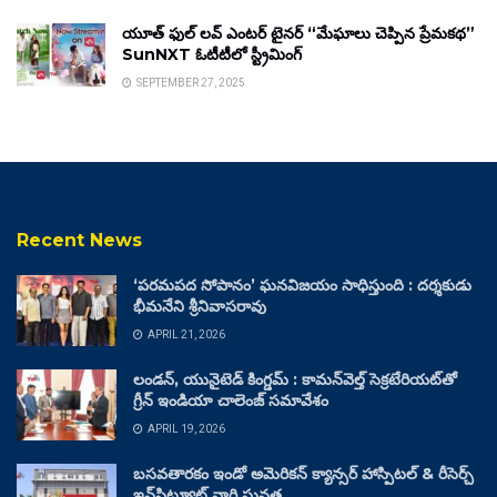
యూత్ ఫుల్ లవ్ ఎంటర్ టైనర్ “మేఘాలు చెప్పిన ప్రేమకథ”
SunNXT ఓటీటీలో స్ట్రీమింగ్
SEPTEMBER 27, 2025
Recent News
‘పరమపద సోపానం’ ఘనవిజయం సాధిస్తుంది : దర్శకుడు
భీమనేని శ్రీనివాసరావు
APRIL 21, 2026
లండన్, యునైటెడ్ కింగ్డమ్ : కామన్‌వెల్త్ సెక్రటేరియట్‌తో
గ్రీన్ ఇండియా చాలెంజ్ సమావేశం
APRIL 19, 2026
బసవతారకం ఇండో అమెరికన్ క్యాన్సర్ హాస్పిటల్ & రీసెర్చ్
ఇన్‌స్టిట్యూట్ వారి ఘనత