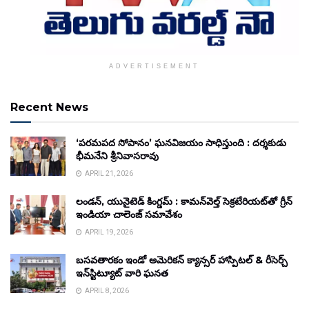
ADVERTISEMENT
Recent News
‘పరమపద సోపానం’ ఘనవిజయం సాధిస్తుంది : దర్శకుడు
భీమనేని శ్రీనివాసరావు
APRIL 21, 2026
లండన్, యునైటెడ్ కింగ్డమ్ : కామన్‌వెల్త్ సెక్రటేరియట్‌తో గ్రీన్
ఇండియా చాలెంజ్ సమావేశం
APRIL 19, 2026
బసవతారకం ఇండో అమెరికన్ క్యాన్సర్ హాస్పిటల్ & రీసెర్చ్
ఇన్‌స్టిట్యూట్ వారి ఘనత
APRIL 8, 2026