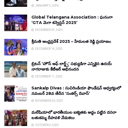
JANUARY 3, 2026
Global Telangana Association : ఘనంగా
‘GTA మెగా కన్వెన్షన్ 2025’
DECEMBER 29, 2025
శ్రీమతి ఆంధ్రప్రదేశ్ 2025 – హేమలత రెడ్డి ప్రయాణం
DECEMBER 14, 2025
బ్రిటన్ ‘హౌస్ ఆఫ్ లార్డ్స్’ సభ్యుడిగా ఎన్నికైన ఉదయ్
నాగరాజుకు కేటీఆర్ అభినందన
DECEMBER 11, 2025
Sankalp Divas : సుచిరిండియా ఫౌండేషన్ ఆధ్వర్యంలో
నవంబర్ 28వ తేదీన ‘సంకల్ప్ దివాస్’
NOVEMBER 26, 2025
మలేషియాలో భారతీయుల ఐక్యతకు అద్దం పట్టిన దసరా
బతుకమ్మ దీపావళి వేడుకలు
OCTOBER 4, 2025