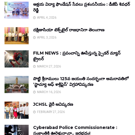
అక్షయ విద్యా ఫౌండేషన్ సేవలు ప్రశంసనీయం : డీజీపీ శివధర్
రెడ్డి
APRIL 4, 2026
దక్షిణాసియా టెక్స్‌టైల్ రాజధానిగా తెలంగాణ
APRIL 3, 2026
FILM NEWS : ప్రపంచాన్ని ఊపేస్తున్న స్పైడర్ మ్యాన్
ట్రైలర్
MARCH 27, 2026
పొట్టి శ్రీరాములు 125వ జయంతి సందర్భంగా అమరావతిలో
‘స్టాచ్యూ ఆఫ్ శాక్రిఫైస్’ విగ్రహావిష్కరణ
MARCH 16, 2026
JCHSL డైరీ ఆవిష్కరణ
FEBRUARY 27, 2026
Cyberabad Police Commissionerate :
సంక్రాంతికి ఊరెళ్తున్నారా.. జరభద్రం!