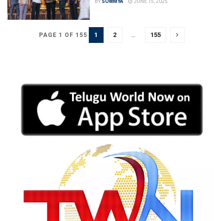
BY
SOWMYA
JUNE 15, 2025
1
2
…
155
PAGE 1 OF 155