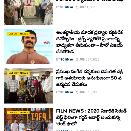
BY
SOWMYA
JULY 1, 2025
అంతర్జాతీయ మాదక ద్రవ్యాల వ్యతిరేక
LATEST NEWS
దినోత్సవం : డ్రగ్స్ వ్యతిరేక ప్రచారాన్ని
బాధ్యతగా తీసుకుంటా – హీరో విజయ్
దేవరకొండ
BY
SOWMYA
JUNE 27, 2025
ప్రముఖ సంగీత దర్శకులు దివంగత చక్రి
LATEST NEWS
గారి ఆశయాలకు అనుగుణంగా 50 వ
జన్మదిన వేడుకలు
BY
SOWMYA
JUNE 15, 2025
FILM NEWS : 2020 ఏడాదికి సెకండ్
LATEST NEWS
బెస్ట్ ఫిలింగా గద్దర్ అవార్డ్ అందుకున్న
‘కలర్ ఫొటో’