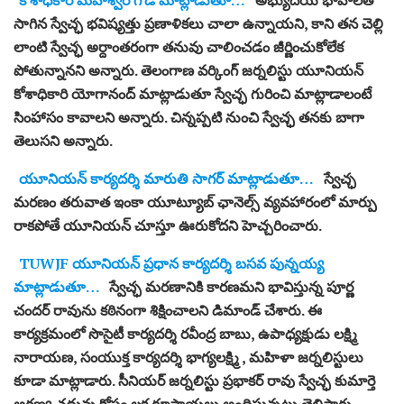
సాగిన స్వేచ్ఛ భవిష్యత్తు ప్రణాళికలు చాలా ఉన్నాయని, కాని తన చెల్లి
లాంటి స్వేచ్ఛ అర్దాంతరంగా తనువు చాలించడం జీర్ణించుకోలేక
పోతున్నానని అన్నారు. తెలంగాణ వర్కింగ్ జర్నలిస్టు యూనియన్
కోశాధికారి యోగానంద్ మాట్లాడుతూ స్వేచ్ఛ గురించి మాట్లాడాలంటే
సింహాసం కావాలని అన్నారు. చిన్నప్పటి నుంచి స్వేచ్ఛ తనకు బాగా
తెలుసని అన్నారు.
యూనియన్ కార్యదర్శి మారుతి సాగర్ మాట్లాడుతూ…
స్వేచ్ఛ
మరణం తరువాత ఇంకా యూట్యూబ్ ఛానెల్స్ వ్యవహారంలో మార్పు
రాకపోతే యూనియన్ చూస్తూ ఊరుకోదని హెచ్చరించారు.
TUWJF యూనియన్ ప్రధాన కార్యదర్శి బసవ పున్నయ్య
మాట్లాడుతూ…
స్వేచ్ఛ మరణానికి కారణమని భావిస్తున్న పూర్ణ
చందర్ రావును కఠినంగా శిక్షించాలని డిమాండ్ చేశారు. ఈ
కార్యక్రమంలో సొసైటీ కార్యదర్శి రవీంద్ర బాబు, ఉపాధ్యక్షుడు లక్ష్మి
నారాయణ, సంయుక్త కార్యదర్శి భాగ్యలక్ష్మి , మహిళా జర్నలిస్టులు
కూడా మాట్లాడారు. సీనియర్ జర్నలిస్టు ప్రభాకర్ రావు స్వేచ్ఛ కుమార్తె
అరణ్య చదువు కోసం లక్ష రూపాయలు అందిస్తున్నట్లు తెలిపారు.