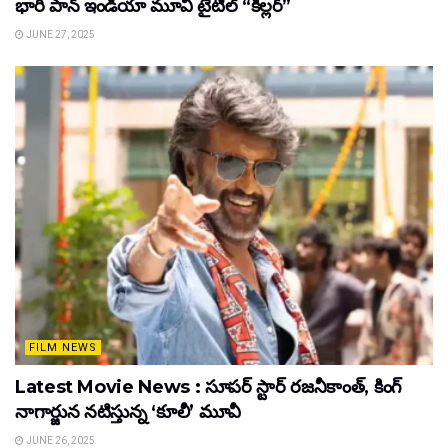
భారీ పాన్‌ ఇండియా మూవీ టైటిల్ “కిల్లర్”
JUNE 27, 2025
FILM NEWS
Latest Movie News : సూపర్ స్టార్ రజనీకాంత్, కింగ్
నాగార్జున నటిస్తున్న ‘కూలీ’ మూవీ
JUNE 26, 2025