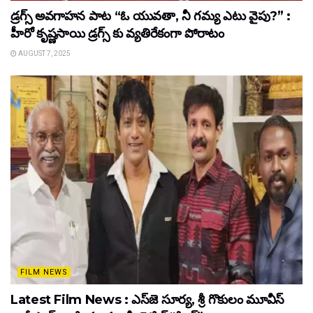
డ్రగ్స్ అవగాహన పాట “ఓ యువతా, నీ గమ్య ఎటు వైపు?” :
హీరో కృష్ణసాయి డ్రగ్స్ కు వ్యతిరేకంగా పోరాటం
AUGUST 7, 2025
FILM NEWS
Latest Film News : ఎస్‌జె సూర్య, శ్రీ గొకులం మూవీస్‌