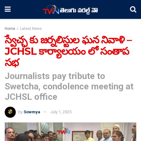
Home
Latest News
స్వేచ్ఛ కు జర్నలిస్టుల ఘన నివాళి –
JCHSL కార్యాలయం లో సంతాప
సభ
Journalists pay tribute to
Swetcha, condolence meeting at
JCHSL office
by
Sowmya
July 1, 2025