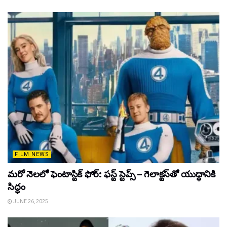
FILM NEWS
మరో నెలలో ఫెంటాస్టిక్ ఫోర్: ఫస్ట్ స్టెప్స్ – గెలాక్టస్‌తో యుద్ధానికి
సిద్ధం
JUNE 26, 2025