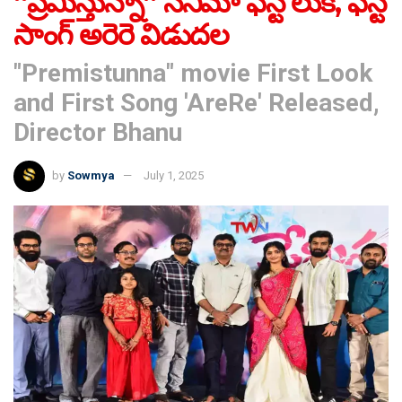
“ప్రేమిస్తున్నా” సినిమా ఫస్ట్ లుక్, ఫస్ట్
సాంగ్ అరెరె విడుదల
"Premistunna" movie First Look
and First Song 'AreRe' Released,
Director Bhanu
by
Sowmya
July 1, 2025