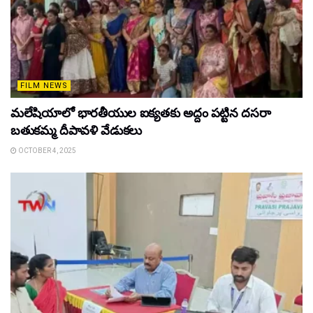
FILM NEWS
మలేషియాలో భారతీయుల ఐక్యతకు అద్దం పట్టిన దసరా
బతుకమ్మ దీపావళి వేడుకలు
OCTOBER 4, 2025