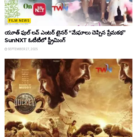
FILM NEWS
యూత్ ఫుల్ లవ్ ఎంటర్ టైనర్ “మేఘాలు చెప్పిన ప్రేమకథ”
SunNXT ఓటీటీలో స్ట్రీమింగ్
SEPTEMBER 27, 2025