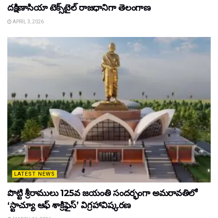
దక్షిణాసియా టెక్స్‌టైల్ రాజధానిగా తెలంగాణ
APRIL 3, 2026
LATEST NEWS
పొట్టి శ్రీరాములు 125వ జయంతి సందర్భంగా అమరావతిలో
‘స్టాచ్యూ ఆఫ్ శాక్రిఫైస్’ విగ్రహావిష్కరణ