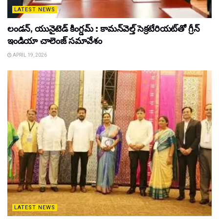
LATEST NEWS
లండన్, యునైటెడ్ కింగ్డమ్ : కామన్‌వెల్త్ సెక్రటేరియట్‌తో గ్రీన్
ఇండియా చాలెంజ్ సమావేశం
APRIL 19, 2026
LATEST NEWS