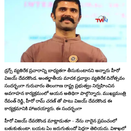
డ్రగ్స్ వ్యతిరేక ప్రచారాన్ని బాధ్యతగా తీసుకుంటానని అన్నారు హీరో
విజయ్ దేవరకొండ. అంతర్జాతీయ మాదక ద్రవ్యాల వ్యతిరేక దినోత్సవం
సందర్భంగా గురువారం తెలంగాణ రాష్ట్ర ప్రభుత్వం నిర్వహించిన
అవగాహన కార్యక్రమంలో ఆయన అతిథిగా పాల్గొన్నారు. ముఖ్యమంత్రి
రేవంత్ రెడ్డి, హీరో రామ్ చరణ్ తో పాటు విజయ్ దేవరకొండ ఈ
కార్యక్రమానికి హాజరయ్యారు. ఈ సందర్భంగా
హీరో విజయ్ దేవరకొండ మాట్లాడుతూ – నేను నాదైన ప్రపంచంలో
బతుకుతుంటా. బయట ఏం జరుగుతుందో పెద్దగా తెలియదు. విశాఖలో