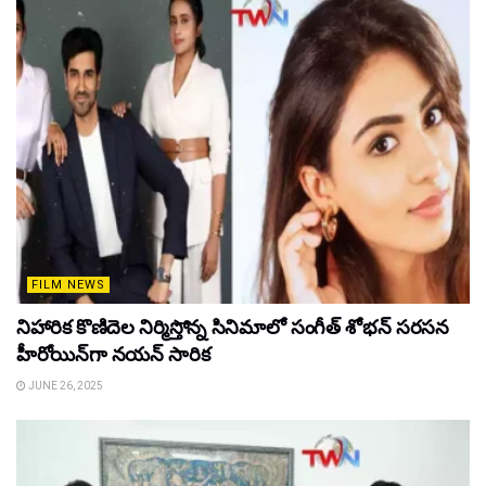
FILM NEWS
నిహారిక కొణిదెల నిర్మిస్తోన్న సినిమాలో సంగీత్ శోభన్ సరసన
హీరోయిన్‌గా నయన్ సారిక
JUNE 26, 2025