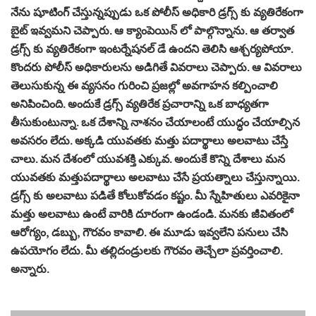
నేను షూటింగ్ చేస్తున్నప్పుడు ఒక పోలీస్ అధికారి డ్రగ్స్ కు వ్యతిరేకంగా
బైట్ ఇవ్వమని చెప్పారు. ఆ క్యాంపెయిన్ లో పాల్గొన్నాను. ఆ తర్వాత
డ్రగ్స్ కు వ్యతిరేకంగా ఇంటర్నేషనల్ డే ఉందని తెలిసి ఆశ్చర్యపోయా.
కొందరు పోలీస్ అధికారులను అడిగితే వివరాలు చెప్పారు. ఆ వివరాలు
తెలుసుకున్న ఈ వ్యసనం గురించి ప్రజల్లో అవగాహన కల్పించాలి
అనిపించింది. అందుకే డ్రగ్స్ వ్యతిరేక ప్రచారాన్ని ఒక బాధ్యతగా
తీసుకుంటున్నా. ఒక దేశాన్ని నాశనం చేయాలంటే యుద్ధం చేయాల్సిన
అవసరం లేదు. అక్కడి యువతకు మత్తు పదార్థాలు అలవాటు చేస్తే
చాలు. మన దేశంలో యువశక్తి ఎక్కువ. అందుకే కొన్ని దేశాలు మన
యువతకు మత్తుపదార్థాలు అలవాటు చేసే ప్రయత్నాలు చేస్తున్నాయి.
డ్రగ్స్ కు అలవాటు పడితే కోలుకోవడం కష్టం. మీ స్నేహితులు ఎవరికైనా
మత్తు అలవాటు ఉంటే వారికి దూరంగా ఉండండి. మనకు జీవితంలో
ఆరోగ్యం, డబ్బు, గౌరవం కావాలి. ఈ మూడు ఇవ్వలేని పనులు చేసి
ఉపయోగం లేదు. మీ తల్లిదండ్రులకు గౌరవం తెచ్చేలా ప్రవర్తించాలి.
అన్నారు.