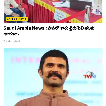
LATEST NEWS
Saudi Arabia News : సౌదీలో కారు టైరు పేలి తలకు
గాయాలు
JULY 1, 2025