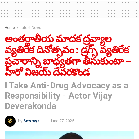
Home
Latest News
అంతర్జాతీయ మాదక ద్రవ్యాల
వ్యతిరేక దినోత్సవం : డ్రగ్స్ వ్యతిరేక
ప్రచారాన్ని బాధ్యతగా తీసుకుంటా –
హీరో విజయ్ దేవరకొండ
I Take Anti-Drug Advocacy as a
Responsibility - Actor Vijay
Deverakonda
by
Sowmya
June 27, 2025