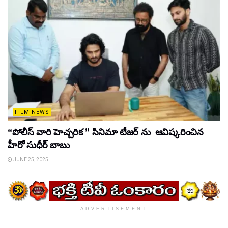
FILM NEWS
“పోలీస్ వారి హెచ్చరిక ” సినిమా టీజర్ ను ఆవిష్కరించిన
హీరో సుధీర్ బాబు
JUNE 25, 2025
ADVERTISEMENT