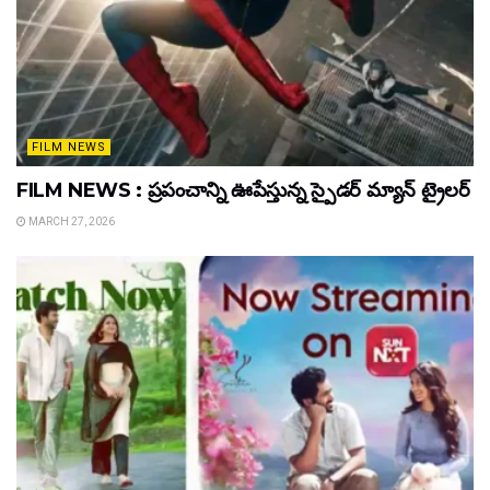
FILM NEWS
FILM NEWS : ప్రపంచాన్ని ఊపేస్తున్న స్పైడర్ మ్యాన్ ట్రైలర్
MARCH 27, 2026