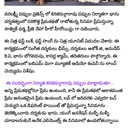
వరలక్ష్మీ పప్పుల ప్రజెన్స్ లో కనకదుర్గారావు పప్పుల నిర్మాతగా భాను
దర్శకత్వంలో సరికొత్త ప్రేమకథతో రాబోతున్న సినిమా ప్రేమిస్తున్నా.
సాత్విక్ వర్మ, ప్రీతి నేహా హీరో హీరోయిన్లు గా నటించారు.
ఈ చిత్ర ఫస్ట్ లుక్, ఫస్ట్ సాంగ్ ను చిత్ర యూనిట్ విడుదల చేశారు. ఈ
కార్యక్రమంలో సంగీత దర్శకులు భీమ్స్, దర్శకులు అశోక్.జి, అనుదీప్
కె.వి, భాను బోగవరుపు, కాసర్ల శ్యామ్, తదితరులు పాల్గొన్నారు. ఈ
కార్యక్రమంలో ఐబిఎమ్ మెగా మ్యూజిక్ ఆడియో కంపెనీ ను లాంచ్
చెయ్యడం విశేషం.
ఈ సందర్భంగా నిర్మాత కనకదుర్గారావు పప్పుల మాట్లాడుతూ…
అన్ని ప్రేమకథల్లోనూ ప్రేమ ఉంటుంది, కానీ ఈ ప్రేమకథలో ఆకాశమంత
ప్రేమ అనంతమైన ప్రేమ ఉంటుంది, లవ్ లో ఇదివరకు ఎవ్వరూ టచ్
చెయ్యని ఒక డిఫరెంట్ పాయింట్ తో ప్రేమిస్తున్నా సినిమాను
తెరకెక్కించారు దర్శకుడు భాను. యంగ్ జనరేషన్ మళ్ళీ మళ్ళీ
చూడాలనుకునే అనేక ఎలిమెంట్స్ ఈ సినిమాలో ఉండబోతున్నాయి.