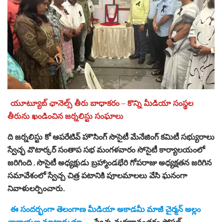
యూట్యూబ్ ఛానెల్స్ తీరు బాధాకరం – కొన్ని మీడియా సంస్థల
తీరును ఖండించిన జర్నలిస్టు సంఘాలు
ది జర్నలిస్టు కో ఆపరేటివ్ హౌసింగ్ సొసైటీ మేనేజింగ్ కమిటీ సభ్యురాలు
స్వేచ్ఛ వొటార్కర్ సంతాప సభ మంగళవారం సోసైటీ కార్యాలయంలో
జరిగింది . సొసైటీ అధ్యక్షుడు బ్రహ్మాండభేరి గోపరాజు అధ్యక్షతన జరిగిన
సమావేశంలో స్వేచ్చ చిత్ర పటానికి పూలమాలలు వేసి ఘనంగా
నివాళులర్పించారు.
ఈ సందర్భంగా తెలంగాణ మీడియా అకాడమీ మాజీ చైర్మన్ అల్లం
నారాయణ మాట్లాడుతూ…
స్వేచ్ఛ మరణానంతరం సోషల్