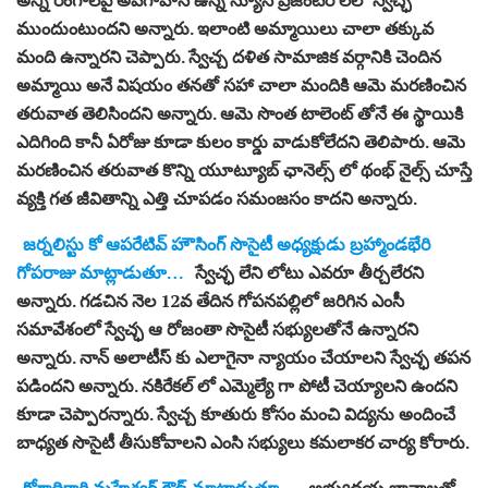
ముందుంటుందని అన్నారు. ఇలాంటి అమ్మాయిలు చాలా తక్కువ
మంది ఉన్నారని చెప్పారు. స్వేచ్చ దళిత సామాజిక వర్గానికి చెందిన
అమ్మాయి అనే విషయం తనతో సహా చాలా మందికి ఆమె మరణించిన
తరువాత తెలిసిందని అన్నారు. ఆమె సొంత టాలెంట్ తోనే ఈ స్థాయికి
ఎదిగింది కానీ ఏరోజు కూడా కులం కార్డు వాడుకోలేదని తెలిపారు. ఆమె
మరణించిన తరువాత కొన్ని యూట్యూబ్ ఛానెల్స్ లో థంభ్ నైల్స్ చూస్తే
వ్యక్తి గత జీవితాన్ని ఎత్తి చూపడం సమంజసం కాదని అన్నారు.
జర్నలిస్టు కో ఆపరేటివ్ హౌసింగ్ సొసైటీ అధ్యక్షుడు బ్రహ్మాండభేరి
గోపరాజు మాట్లాడుతూ…
స్వేచ్ఛ లేని లోటు ఎవరూ తీర్చలేరని
అన్నారు. గడచిన నెల 12వ తేదిన గోపనపల్లిలో జరిగిన ఎంసీ
సమావేశంలో స్వేచ్ఛ ఆ రోజంతా సొసైటీ సభ్యులతోనే ఉన్నారని
అన్నారు. నాన్ అలాటీస్ కు ఎలాగైనా న్యాయం చేయాలని స్వేచ్ఛ తపన
పడిందని అన్నారు. నకిరేకల్ లో ఎమ్మెల్యే గా పోటీ చెయ్యాలని ఉందని
కూడా చెప్పారన్నారు. స్వేచ్చ కూతురు కోసం మంచి విద్యను అందించే
బాధ్యత సొసైటీ తీసుకోవాలని ఎంసి సభ్యులు కమలాకర చార్య కోరారు.
కోశాధికారి మహేశ్వర్ గౌడ్ మాట్లాడుతూ…
అభ్యుదయ భావాలతో