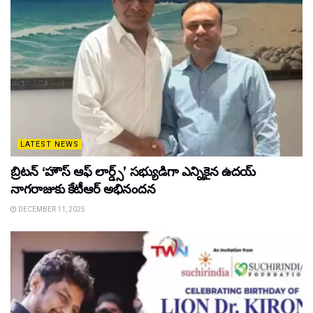
LATEST NEWS
బ్రిటన్ ‘హౌస్ ఆఫ్ లార్డ్స్’ సభ్యుడిగా ఎన్నికైన ఉదయ్
నాగరాజుకు కేటీఆర్ అభినందన
DECEMBER 11, 2025