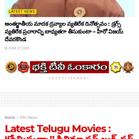
LATEST NEWS
అంతర్జాతీయ మాదక ద్రవ్యాల వ్యతిరేక దినోత్సవం : డ్రగ్స్
వ్యతిరేక ప్రచారాన్ని బాధ్యతగా తీసుకుంటా – హీరో విజయ్
దేవరకొండ
JUNE 27, 2025
ADVERTISEMENT
Home
Film News
Latest Telugu Movies :