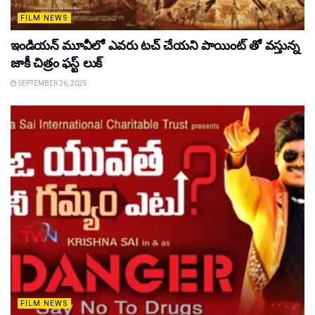
FILM NEWS
ఇండియన్ మూవీలో ఎవరు టచ్ చేయని పాయింట్ తో వస్తున్న
జాకీ చిత్రం ఫస్ట్ లుక్
SEPTEMBER 26, 2025
FILM NEWS