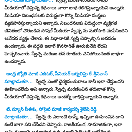
మీడియాలో వస్తున్న కథనాలు చాలా బాధ కలిగిస్తున్నాయని అన్నారు.
మీడియా నిబంధనలకు విరుద్ధంగా కొన్ని మీడియా సంస్థలు
వ్యవహరిస్తున్నాయని అన్నారు. నిబంధనలకు విరుద్ధంగా వ్యక్తిగత
జీవితంలో చొరబడిన సోషల్ మీడియా స్వేచ్ఛ ను మరోసారి చంపేసిందని
ఆవేదన వ్యక్తం చేశారు. ఈ విధానానికి స్వస్తి చెప్పాల్సిన అవసరం
ఉందన్నారు. ఈ పద్దతి ఇలాగే కొనసాగితే ఊరుకునేది లేదని
హెచ్చరించారు. స్వేచ్చ మరణం తన కూతురు చనిపోయినంత బాధగా
ఉందన్నారు.
ఆంధ్ర జ్యోతి మాజీ ఎడిటర్, సీనియర్ జర్నలిస్టు కే. శ్రీనివాస్
మాట్లాడుతూ…
స్వేచ్ఛ ఎంతో ధైర్యవంతురాలు కానీ ఇలా చేస్తుందని
ఊహించలేదు అని అన్నారు. స్వేచ్చ మరణించిన తరువాత కొన్ని
మీడియాలో వస్తున్న కథనాలు అందర్నీ బాధిస్తున్నాయని అన్నారు.
టి. న్యూస్ సీఈఓ, సోసైటి మాజీ కార్యదర్శి శైలేష్ రెడ్డి
మాట్లాడుతూ…
స్వేచ్ఛ కు ఎలాంటి టాస్క్ ఇచ్చినా ఊహించిన దాని
కంటే బాగా పని చేసేదని చెప్పారు. రాజకీయంగ, సామాజికంగా, ఇలా
అన్ని రంగాలపై అవగాహన ఉన్న న్యూస్ ప్రెజెంటర్ లలో స్వేచ్ఛ