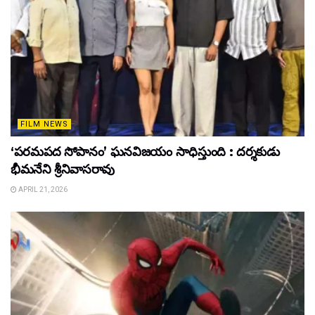
FILM NEWS
‘పరమపద సోపానం’ ఘనవిజయం సాధిస్తుంది : దర్శకుడు
భీమనేని శ్రీనివాసరావు
APRIL 21, 2026