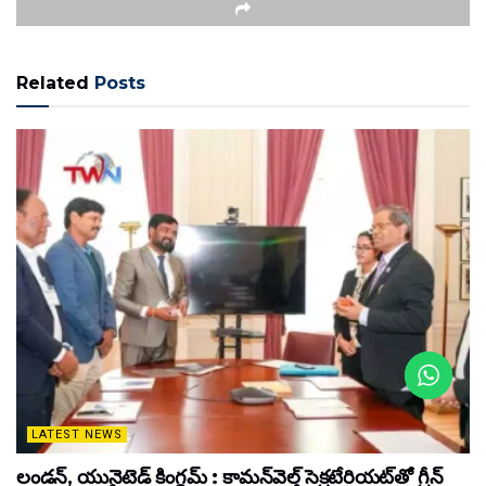
Related
Posts
LATEST NEWS
లండన్, యునైటెడ్ కింగ్డమ్ : కామన్‌వెల్త్ సెక్రటేరియట్‌తో గ్రీన్