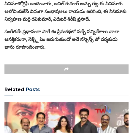
సినిమాటోగ్రఫీ అందించారు, అనిల్ కుమార్ అచ్చు గట్ల ఈ సినిమాకు
ఆలోచింపజేసే విధంగా సంభాషణలు రాయడం జరిగింది, ఈ సినిమాకు
నిర్వహణ మర్రి రవికుమార్, ఎడిటర్ శిరీష్ ప్రసాద్.
సంగీతమే ప్రధానంగా సాగే ఈ ప్రేమకథలో వచ్చే సన్నివేశాలు చాలా
ఆసక్తికరంగా, నెక్స్ట్ ఏం జరుగుతుందో అనే సస్పెన్స్ తో దర్శకుడు
భాను రూపొందించారు.
Related
Posts