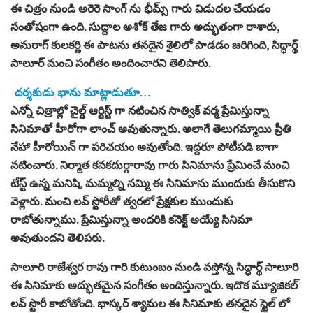
ఈ చిత్రం నుండి అరెరె సాంగ్ ను భీమ్స్ గారు విడుదల చేయడం
సంతోషంగా ఉంది. సుద్దాల అశోక్ తేజ గారు అద్భుతంగా రాశారు,
అనురాగ్ కులకర్ణి ఈ పాటను తనదైన శైలిలో పాడడం జరిగింది, సిద్ధార్థ్
సాలూర్ మంచి సంగీతం అందించారని తెలిపారు.
దర్శకుడు భాను మాట్లాడుతూ…
ఎన్నో చిత్రాల్లో చైల్డ్ ఆర్టిస్ట్ గా నటించిన సాత్విక్ వర్మ ప్రేమిస్తున్నా
సినిమాతో హీరోగా లాంచ్ అవుతున్నారు. అలాగే తెలుగమ్మాయి ప్రీతి
నేహా హీరోయిన్ గా పరిచయం అవుతోంది. ఇద్దరూ పోటీపడి బాగా
నటించారు. నిర్మాత కనకదుర్గారావు గారు సినిమాను ప్రేమించే మంచి
టేస్ట్ ఉన్న మనిషి, మమ్మల్ని నమ్మి ఈ సినిమాను ముందుకు తీసుకొని
వెళ్లారు. మంచి లవ్ స్టోరీతో త్వరలో ప్రేక్షకుల ముందుకు
రాబోతున్నాము. ప్రేమిస్తున్నా అందరికి కనెక్ట్ అయ్యే సినిమా
అవుతుందని తెలిపరు.
సాలూరి రాజేశ్వర రావు గారి కుటుంబం నుండి వస్తోన్న సిద్ధార్థ్ సాలూరి
ఈ సినిమాకు అద్భుతమైన సంగీతం అందిస్తున్నారు. ఇదొక మ్యూజికల్
లవ్ స్టొరీ కాబోతోంది. భాస్కర్ శ్యామల ఈ సినిమాకు తనదైన స్టైల్ లో