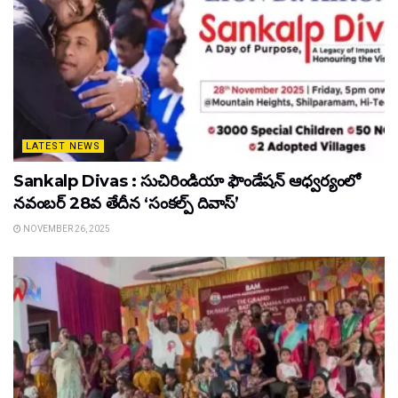
LATEST NEWS
Sankalp Divas : సుచిరిండియా ఫౌండేషన్ ఆధ్వర్యంలో
నవంబర్ 28వ తేదీన ‘సంకల్ప్ దివాస్’
NOVEMBER 26, 2025