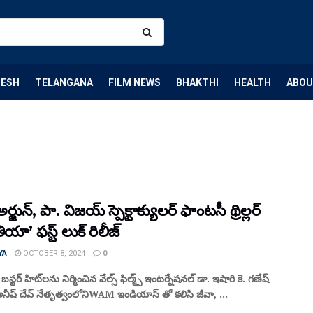
DESH
TELANGANA
FILM NEWS
BHAKTHI
HEALTH
ABOU
ర్జున్, పా. విజయ్ స్పెక్టాక్యులర్ ఫాంటసీ థ్రిల్లర్
ా’ ఫస్ట్ లుక్ రిలీజ్
YA
OCTOBER 8, 2024
0
్ బస్టర్ హిట్‌లను నిర్మించిన వేల్స్ ఫిల్మ్స్ ఇంటర్నేషనల్ డా. ఇషారి కె. గణేష్
నీష్ దేవ్ నేతృత్వంలోనిWAM ఇండియాస్ తో కలిసి జీవా, ...