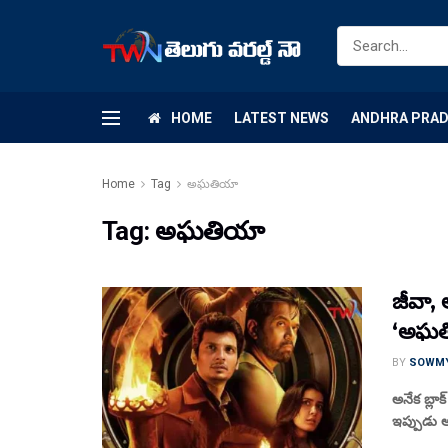
HOME
LATEST NEWS
ANDHRA PRA
Home
Tag
అఘతియా
Tag:
అఘతియా
జీవా, అ
‘అఘతియ
BY
SOWM
అనేక బ్లాక
ఇప్పుడు అ