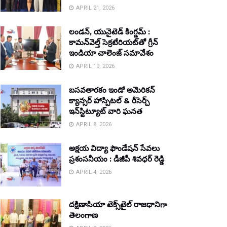
APRIL 21, 2026
లండన్, యునైటెడ్ కింగ్డమ్ :
కామన్‌వెల్త్ సెక్రటేరియట్‌తో గ్రీన్
ఇండియా చాలెంజ్ సమావేశం
APRIL 19, 2026
బసవతారకం ఇండో అమెరికన్
క్యాన్సర్ హాస్పిటల్ & రీసెర్చ్
ఇన్‌స్టిట్యూట్ వారి ఘనత
APRIL 8, 2026
అక్షయ విద్యా ఫౌండేషన్ సేవలు
ప్రశంసనీయం : డీజీపీ శివధర్ రెడ్డి
APRIL 4, 2026
దక్షిణాసియా టెక్స్‌టైల్ రాజధానిగా
తెలంగాణ