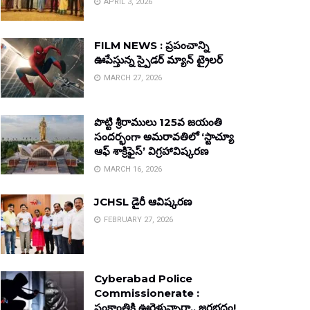
APRIL 3, 2026
FILM NEWS : ప్రపంచాన్ని
ఊపేస్తున్న స్పైడర్ మ్యాన్ ట్రైలర్
MARCH 27, 2026
పొట్టి శ్రీరాములు 125వ జయంతి
సందర్భంగా అమరావతిలో ‘స్టాచ్యూ
ఆఫ్ శాక్రిఫైస్’ విగ్రహావిష్కరణ
MARCH 16, 2026
JCHSL డైరీ ఆవిష్కరణ
FEBRUARY 27, 2026
Cyberabad Police
Commissionerate :
సంక్రాంతికి ఊరెళ్తున్నారా.. జరభద్రం!