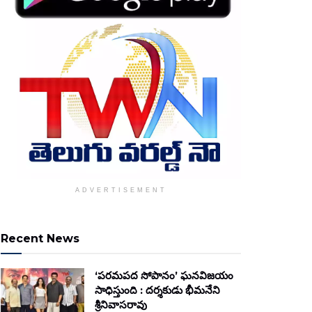
ADVERTISEMENT
Recent News
‘పరమపద సోపానం’ ఘనవిజయం
సాధిస్తుంది : దర్శకుడు భీమనేని
శ్రీనివాసరావు