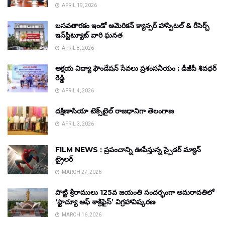
APRIL 19, 2026
బసవతారకం ఇండో అమెరికన్ క్యాన్సర్ హాస్పిటల్ & రీసెర్చ్
ఇన్‌స్టిట్యూట్ వారి ఘనత
APRIL 8, 2026
అక్షయ విద్యా ఫౌండేషన్ సేవలు ప్రశంసనీయం : డీజీపీ శివధర్
రెడ్డి
APRIL 4, 2026
దక్షిణాసియా టెక్స్‌టైల్ రాజధానిగా తెలంగాణ
APRIL 3, 2026
FILM NEWS : ప్రపంచాన్ని ఊపేస్తున్న స్పైడర్ మ్యాన్
ట్రైలర్
MARCH 27, 2026
పొట్టి శ్రీరాములు 125వ జయంతి సందర్భంగా అమరావతిలో
‘స్టాచ్యూ ఆఫ్ శాక్రిఫైస్’ విగ్రహావిష్కరణ
MARCH 16, 2026