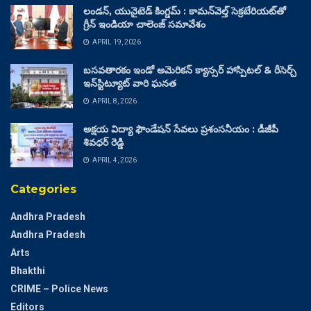
లండన్, యునైటెడ్ కింగ్డమ్ : కామన్‌వెల్త్ సెక్రటేరియట్‌తో
గ్రీన్ ఇండియా చాలెంజ్ సమావేశం
APRIL 19, 2026
బసవతారకం ఇండో అమెరికన్ క్యాన్సర్ హాస్పిటల్ & రీసెర్చ్
ఇన్‌స్టిట్యూట్ వారి ఘనత
APRIL 8, 2026
అక్షయ విద్యా ఫౌండేషన్ సేవలు ప్రశంసనీయం : డీజీపీ
శివధర్ రెడ్డి
APRIL 4, 2026
Categories
Andhra Pradesh
Andhra Pradesh
Arts
Bhakthi
CRIME – Police News
Editors