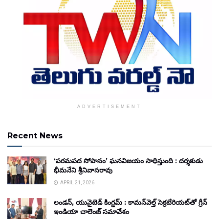
ADVERTISEMENT
Recent News
‘పరమపద సోపానం’ ఘనవిజయం సాధిస్తుంది : దర్శకుడు
భీమనేని శ్రీనివాసరావు
APRIL 21, 2026
లండన్, యునైటెడ్ కింగ్డమ్ : కామన్‌వెల్త్ సెక్రటేరియట్‌తో గ్రీన్
ఇండియా చాలెంజ్ సమావేశం