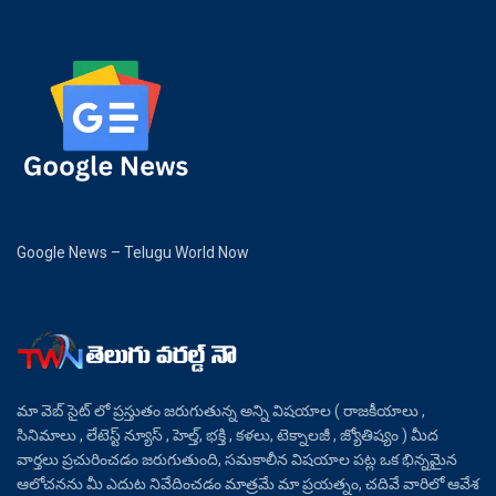
Google News – Telugu World Now
మా వెబ్ సైట్ లో ప్రస్తుతం జరుగుతున్న అన్ని విషయాల ( రాజకీయాలు ,
సినిమాలు , లేటెస్ట్ న్యూస్ , హెల్త్, భక్తి , కళలు, టెక్నాలజీ , జ్యోతిష్యం ) మీద
వార్తలు ప్రచురించడం జరుగుతుంది, సమకాలీన విషయాల పట్ల ఒక భిన్నమైన
ఆలోచనను మీ ఎదుట నివేదించడం మాత్రమే మా ప్రయత్నం, చదివే వారిలో ఆవేశ