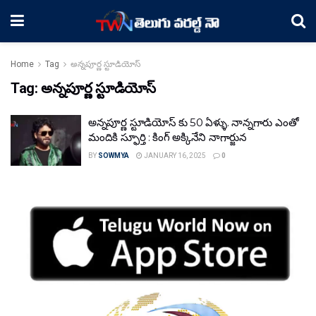
Home
Tag
అన్నపూర్ణ స్టూడియోస్‌
Tag:
అన్నపూర్ణ స్టూడియోస్‌
అన్నపూర్ణ స్టూడియోస్‌ కు 50 ఏళ్ళు. నాన్నగారు ఎంతో
మందికి స్ఫూర్తి : కింగ్ అక్కినేని నాగార్జున
BY
SOWMYA
JANUARY 16, 2025
0