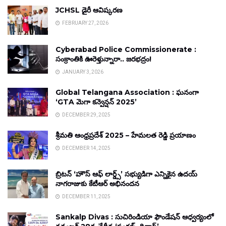
JCHSL డైరీ ఆవిష్కరణ
FEBRUARY 27, 2026
Cyberabad Police Commissionerate :
సంక్రాంతికి ఊరెళ్తున్నారా.. జరభద్రం!
JANUARY 3, 2026
Global Telangana Association : ఘనంగా
‘GTA మెగా కన్వెన్షన్ 2025’
DECEMBER 29, 2025
శ్రీమతి ఆంధ్రప్రదేశ్ 2025 – హేమలత రెడ్డి ప్రయాణం
DECEMBER 14, 2025
బ్రిటన్ ‘హౌస్ ఆఫ్ లార్డ్స్’ సభ్యుడిగా ఎన్నికైన ఉదయ్
నాగరాజుకు కేటీఆర్ అభినందన
DECEMBER 11, 2025
Sankalp Divas : సుచిరిండియా ఫౌండేషన్ ఆధ్వర్యంలో