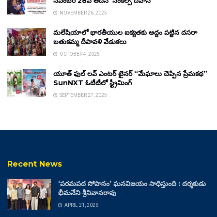
నవంబర్ 28వ తేదీన ‘సంకల్ప్ దివాస్’
NOVEMBER 26, 2025
మలేషియాలో భారతీయుల ఐక్యతకు అద్దం పట్టిన దసరా
బతుకమ్మ దీపావళి వేడుకలు
OCTOBER 4, 2025
యూత్ ఫుల్ లవ్ ఎంటర్ టైనర్ “మేఘాలు చెప్పిన ప్రేమకథ”
SunNXT ఓటీటీలో స్ట్రీమింగ్
SEPTEMBER 27, 2025
Recent News
‘పరమపద సోపానం’ ఘనవిజయం సాధిస్తుంది : దర్శకుడు
భీమనేని శ్రీనివాసరావు
APRIL 21, 2026