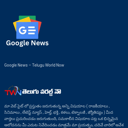
Google News – Telugu World Now
మా వెబ్ సైట్ లో ప్రస్తుతం జరుగుతున్న అన్ని విషయాల ( రాజకీయాలు ,
సినిమాలు , లేటెస్ట్ న్యూస్ , హెల్త్, భక్తి , కళలు, టెక్నాలజీ , జ్యోతిష్యం ) మీద
వార్తలు ప్రచురించడం జరుగుతుంది, సమకాలీన విషయాల పట్ల ఒక భిన్నమైన
ఆలోచనను మీ ఎదుట నివేదించడం మాత్రమే మా ప్రయత్నం, చదివే వారిలో ఆవేశ