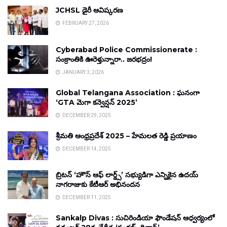
JCHSL డైరీ ఆవిష్కరణ
FEBRUARY 27, 2026
Cyberabad Police Commissionerate :
సంక్రాంతికి ఊరెళ్తున్నారా.. జరభద్రం!
JANUARY 3, 2026
Global Telangana Association : ఘనంగా
‘GTA మెగా కన్వెన్షన్ 2025’
DECEMBER 29, 2025
శ్రీమతి ఆంధ్రప్రదేశ్ 2025 – హేమలత రెడ్డి ప్రయాణం
DECEMBER 14, 2025
బ్రిటన్ ‘హౌస్ ఆఫ్ లార్డ్స్’ సభ్యుడిగా ఎన్నికైన ఉదయ్
నాగరాజుకు కేటీఆర్ అభినందన
DECEMBER 11, 2025
Sankalp Divas : సుచిరిండియా ఫౌండేషన్ ఆధ్వర్యంలో