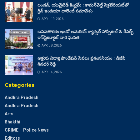
లండన్, యునైటెడ్ కింగ్డమ్ : కామన్‌వెల్త్ సెక్రటేరియట్‌తో
గ్రీన్ ఇండియా చాలెంజ్ సమావేశం
APRIL 19, 2026
బసవతారకం ఇండో అమెరికన్ క్యాన్సర్ హాస్పిటల్ & రీసెర్చ్
ఇన్‌స్టిట్యూట్ వారి ఘనత
APRIL 8, 2026
అక్షయ విద్యా ఫౌండేషన్ సేవలు ప్రశంసనీయం : డీజీపీ
శివధర్ రెడ్డి
APRIL 4, 2026
Categories
Andhra Pradesh
Andhra Pradesh
Arts
Bhakthi
CRIME – Police News
Editors