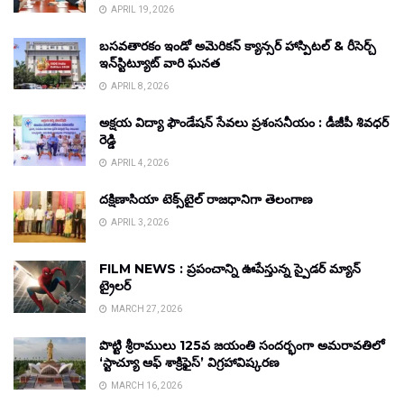
APRIL 19, 2026
బసవతారకం ఇండో అమెరికన్ క్యాన్సర్ హాస్పిటల్ & రీసెర్చ్
ఇన్‌స్టిట్యూట్ వారి ఘనత
APRIL 8, 2026
అక్షయ విద్యా ఫౌండేషన్ సేవలు ప్రశంసనీయం : డీజీపీ శివధర్
రెడ్డి
APRIL 4, 2026
దక్షిణాసియా టెక్స్‌టైల్ రాజధానిగా తెలంగాణ
APRIL 3, 2026
FILM NEWS : ప్రపంచాన్ని ఊపేస్తున్న స్పైడర్ మ్యాన్
ట్రైలర్
MARCH 27, 2026
పొట్టి శ్రీరాములు 125వ జయంతి సందర్భంగా అమరావతిలో
‘స్టాచ్యూ ఆఫ్ శాక్రిఫైస్’ విగ్రహావిష్కరణ
MARCH 16, 2026