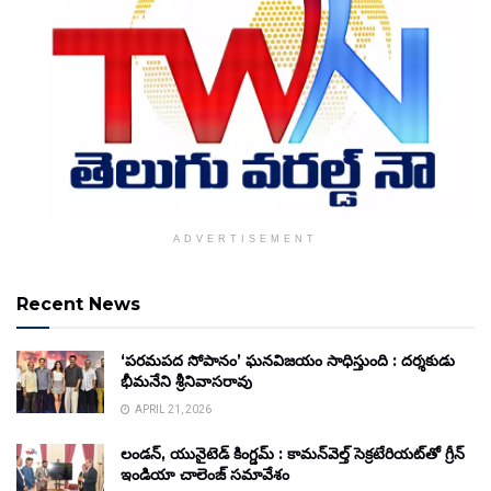
ADVERTISEMENT
Recent News
‘పరమపద సోపానం’ ఘనవిజయం సాధిస్తుంది : దర్శకుడు
భీమనేని శ్రీనివాసరావు
APRIL 21, 2026
లండన్, యునైటెడ్ కింగ్డమ్ : కామన్‌వెల్త్ సెక్రటేరియట్‌తో గ్రీన్
ఇండియా చాలెంజ్ సమావేశం