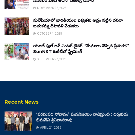
నవంబర్ 28వ తేదీన ‘సంకల్ప్ దివాస్’
NOVEMBER 26, 2025
మలేషియాలో భారతీయుల ఐక్యతకు అద్దం పట్టిన దసరా
బతుకమ్మ దీపావళి వేడుకలు
OCTOBER 4, 2025
యూత్ ఫుల్ లవ్ ఎంటర్ టైనర్ “మేఘాలు చెప్పిన ప్రేమకథ”
SunNXT ఓటీటీలో స్ట్రీమింగ్
SEPTEMBER 27, 2025
Recent News
‘పరమపద సోపానం’ ఘనవిజయం సాధిస్తుంది : దర్శకుడు
భీమనేని శ్రీనివాసరావు
APRIL 21, 2026