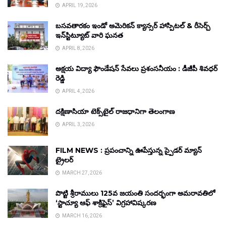
APRIL 19, 2026
బసవతారకం ఇండో అమెరికన్ క్యాన్సర్ హాస్పిటల్ & రీసెర్చ్
ఇన్‌స్టిట్యూట్ వారి ఘనత
APRIL 8, 2026
అక్షయ విద్యా ఫౌండేషన్ సేవలు ప్రశంసనీయం : డీజీపీ శివధర్
రెడ్డి
APRIL 4, 2026
దక్షిణాసియా టెక్స్‌టైల్ రాజధానిగా తెలంగాణ
APRIL 3, 2026
FILM NEWS : ప్రపంచాన్ని ఊపేస్తున్న స్పైడర్ మ్యాన్
ట్రైలర్
MARCH 27, 2026
పొట్టి శ్రీరాములు 125వ జయంతి సందర్భంగా అమరావతిలో
‘స్టాచ్యూ ఆఫ్ శాక్రిఫైస్’ విగ్రహావిష్కరణ
MARCH 16, 2026