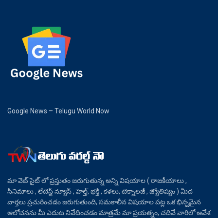
Google News – Telugu World Now
మా వెబ్ సైట్ లో ప్రస్తుతం జరుగుతున్న అన్ని విషయాల ( రాజకీయాలు ,
సినిమాలు , లేటెస్ట్ న్యూస్ , హెల్త్, భక్తి , కళలు, టెక్నాలజీ , జ్యోతిష్యం ) మీద
వార్తలు ప్రచురించడం జరుగుతుంది, సమకాలీన విషయాల పట్ల ఒక భిన్నమైన
ఆలోచనను మీ ఎదుట నివేదించడం మాత్రమే మా ప్రయత్నం, చదివే వారిలో ఆవేశ