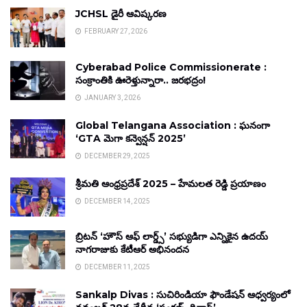
JCHSL డైరీ ఆవిష్కరణ
FEBRUARY 27, 2026
Cyberabad Police Commissionerate :
సంక్రాంతికి ఊరెళ్తున్నారా.. జరభద్రం!
JANUARY 3, 2026
Global Telangana Association : ఘనంగా
‘GTA మెగా కన్వెన్షన్ 2025’
DECEMBER 29, 2025
శ్రీమతి ఆంధ్రప్రదేశ్ 2025 – హేమలత రెడ్డి ప్రయాణం
DECEMBER 14, 2025
బ్రిటన్ ‘హౌస్ ఆఫ్ లార్డ్స్’ సభ్యుడిగా ఎన్నికైన ఉదయ్
నాగరాజుకు కేటీఆర్ అభినందన
DECEMBER 11, 2025
Sankalp Divas : సుచిరిండియా ఫౌండేషన్ ఆధ్వర్యంలో