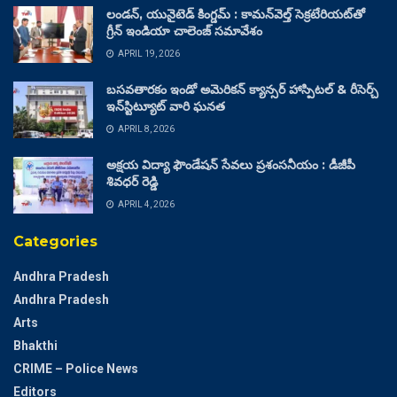
లండన్, యునైటెడ్ కింగ్డమ్ : కామన్‌వెల్త్ సెక్రటేరియట్‌తో
గ్రీన్ ఇండియా చాలెంజ్ సమావేశం
APRIL 19, 2026
బసవతారకం ఇండో అమెరికన్ క్యాన్సర్ హాస్పిటల్ & రీసెర్చ్
ఇన్‌స్టిట్యూట్ వారి ఘనత
APRIL 8, 2026
అక్షయ విద్యా ఫౌండేషన్ సేవలు ప్రశంసనీయం : డీజీపీ
శివధర్ రెడ్డి
APRIL 4, 2026
Categories
Andhra Pradesh
Andhra Pradesh
Arts
Bhakthi
CRIME – Police News
Editors