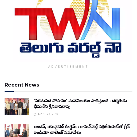
ADVERTISEMENT
Recent News
‘పరమపద సోపానం’ ఘనవిజయం సాధిస్తుంది : దర్శకుడు
భీమనేని శ్రీనివాసరావు
APRIL 21, 2026
లండన్, యునైటెడ్ కింగ్డమ్ : కామన్‌వెల్త్ సెక్రటేరియట్‌తో గ్రీన్
ఇండియా చాలెంజ్ సమావేశం