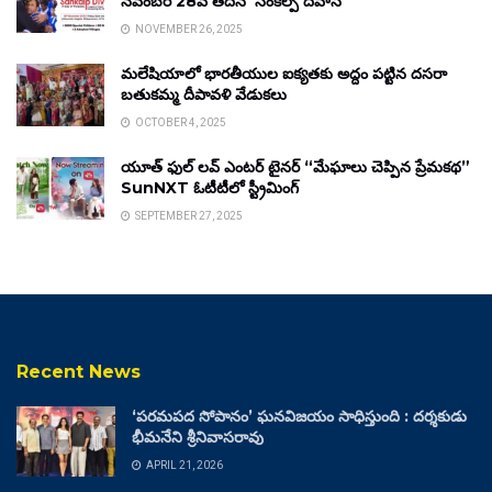
నవంబర్ 28వ తేదీన ‘సంకల్ప్ దివాస్’
NOVEMBER 26, 2025
మలేషియాలో భారతీయుల ఐక్యతకు అద్దం పట్టిన దసరా
బతుకమ్మ దీపావళి వేడుకలు
OCTOBER 4, 2025
యూత్ ఫుల్ లవ్ ఎంటర్ టైనర్ “మేఘాలు చెప్పిన ప్రేమకథ”
SunNXT ఓటీటీలో స్ట్రీమింగ్
SEPTEMBER 27, 2025
Recent News
‘పరమపద సోపానం’ ఘనవిజయం సాధిస్తుంది : దర్శకుడు
భీమనేని శ్రీనివాసరావు
APRIL 21, 2026