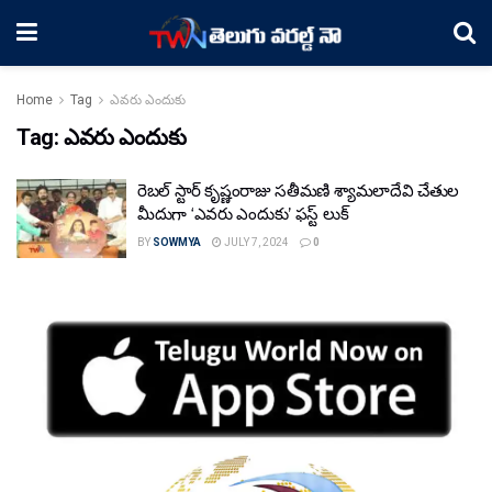
Home
Tag
ఎవరు ఎందుకు
Tag:
ఎవరు ఎందుకు
రెబల్ స్టార్ కృష్ణంరాజు సతీమణి శ్యామలాదేవి చేతుల
మీదుగా ‘ఎవరు ఎందుకు’ ఫస్ట్ లుక్
BY
SOWMYA
JULY 7, 2024
0