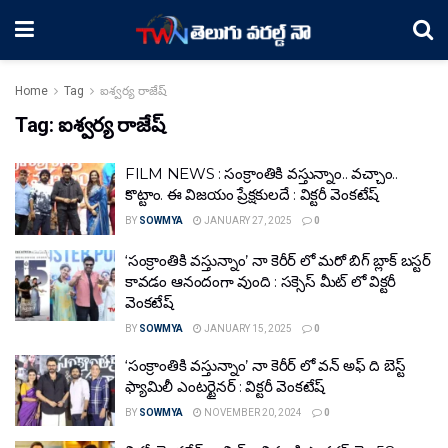
Home
Tag
ఐశ్వర్య రాజేష్
Tag:
ఐశ్వర్య రాజేష్
FILM NEWS : సంక్రాంతికి వస్తున్నాం.. వచ్చాం..
కొట్టాం. ఈ విజయం ప్రేక్షకులదే : విక్టరీ వెంకటేష్
BY
SOWMYA
JANUARY 27, 2025
0
‘సంక్రాంతికి వస్తున్నాం’ నా కెరీర్ లో మరో బిగ్ బ్లాక్ బస్టర్
కావడం ఆనందంగా వుంది : సక్సెస్ మీట్ లో విక్టరీ
వెంకటేష్
BY
SOWMYA
JANUARY 15, 2025
0
‘సంక్రాంతికి వస్తున్నాం’ నా కెరీర్ లో వన్ అఫ్ ది బెస్ట్
ఫ్యామిలీ ఎంటర్టైనర్ : విక్టరీ వెంకటేష్
BY
SOWMYA
NOVEMBER 20, 2024
0