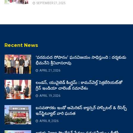
SEPTEMBER 27, 2025
Recent News
‘పరమపద సోపానం’ ఘనవిజయం సాధిస్తుంది : దర్శకుడు
భీమనేని శ్రీనివాసరావు
APRIL 21, 2026
లండన్, యునైటెడ్ కింగ్డమ్ : కామన్‌వెల్త్ సెక్రటేరియట్‌తో
గ్రీన్ ఇండియా చాలెంజ్ సమావేశం
APRIL 19, 2026
బసవతారకం ఇండో అమెరికన్ క్యాన్సర్ హాస్పిటల్ & రీసెర్చ్
ఇన్‌స్టిట్యూట్ వారి ఘనత
APRIL 8, 2026