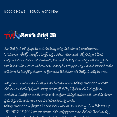
Google News – Telugu World Now
మా వెబ్ సైట్ లో ప్రస్తుతం జరుగుతున్న అన్ని విషయాల ( రాజకీయాలు ,
సినిమాలు , లేటెస్ట్ న్యూస్ , హెల్త్, భక్తి , కళలు, టెక్నాలజీ , జ్యోతిష్యం ) మీద
వార్తలు ప్రచురించడం జరుగుతుంది, సమకాలీన విషయాల పట్ల ఒక భిన్నమైన
ఆలోచనను మీ ఎదుట నివేదించడం మాత్రమే మా ప్రయత్నం, చదివే వారిలో ఆవేశ
కావేషాలను రెచ్చగొట్టడమూ.. ఉద్రేకాలను రేపడమూ ఈ వెబ్‌సైట్ ఉద్దేశం కాదు.
అన్ని రకాల వాదనలకు వేదికగా నిలిచేందుకు www.teluguworldnow.com
తన వంతు ప్రయత్నిస్తుంది. వార్తా కథనాల్లో వచ్చే విశ్లేషణలకు విరుద్ధమైన
వాదనలు ఎవరికైనా ఉంటే, వారు తర్కబద్ధంగా చెప్పదలచుకుంటే.. వాటిని కూడా
ప్రచురిస్తుంది. తమ భావాలు పంపదలచుకున్న వారు..
teluguworldnow@gmail.com చిరునామాకు పంపవచ్చు. లేదా Whats’up
+91 70132 94002 ద్వారా కూడా తమ అభిప్రాయాలను తెలియ చేయ వచ్చు,