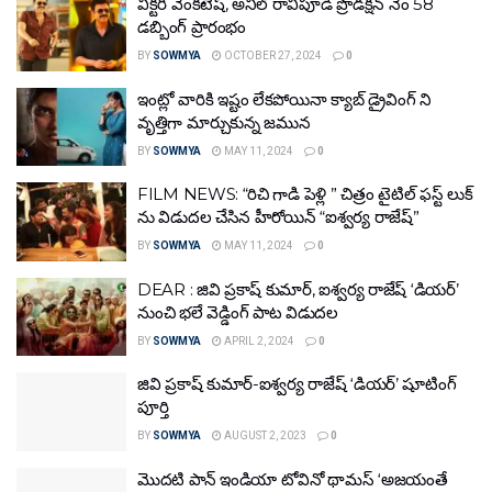
విక్టరీ వెంకటేష్, అనిల్ రావిపూడి ప్రొడక్షన్ నెం 58
డబ్బింగ్ ప్రారంభం
BY
SOWMYA
OCTOBER 27, 2024
0
ఇంట్లో వారికి ఇష్టం లేకపోయినా క్యాబ్ డ్రైవింగ్ ని
వృత్తిగా మార్చుకున్న జమున
BY
SOWMYA
MAY 11, 2024
0
FILM NEWS: “రిచి గాడి పెళ్లి ” చిత్రం టైటిల్ ఫస్ట్ లుక్
ను విడుదల చేసిన హీరోయిన్ “ఐశ్వర్య రాజేష్”
BY
SOWMYA
MAY 11, 2024
0
DEAR : జివి ప్రకాష్ కుమార్, ఐశ్వర్య రాజేష్ ‘డియర్’
నుంచి భలే వెడ్డింగ్ పాట విడుదల
BY
SOWMYA
APRIL 2, 2024
0
జివి ప్రకాష్ కుమార్-ఐశ్వర్య రాజేష్ ‘డియర్’ షూటింగ్
పూర్తి
BY
SOWMYA
AUGUST 2, 2023
0
మొదటి పాన్ ఇండియా టోవినో థామస్ ‘అజయంతే