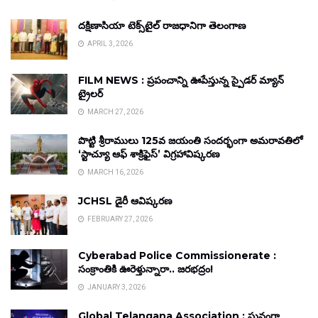
దక్షిణాసియా టెక్స్‌టైల్ రాజధానిగా తెలంగాణ
APRIL 3, 2026
FILM NEWS : ప్రపంచాన్ని ఊపేస్తున్న స్పైడర్ మ్యాన్
ట్రైలర్
MARCH 27, 2026
పొట్టి శ్రీరాములు 125వ జయంతి సందర్భంగా అమరావతిలో
‘స్టాచ్యూ ఆఫ్ శాక్రిఫైస్’ విగ్రహావిష్కరణ
MARCH 16, 2026
JCHSL డైరీ ఆవిష్కరణ
FEBRUARY 27, 2026
Cyberabad Police Commissionerate :
సంక్రాంతికి ఊరెళ్తున్నారా.. జరభద్రం!
JANUARY 3, 2026
Global Telangana Association : ఘనంగా