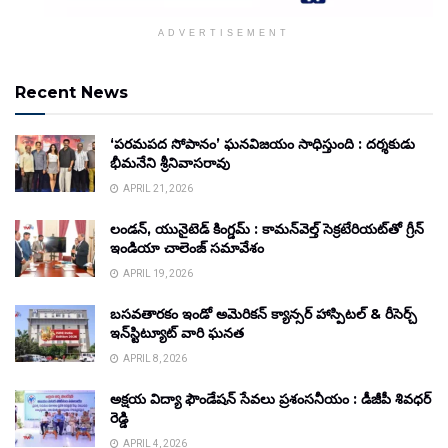
ADVERTISEMENT
Recent News
‘పరమపద సోపానం’ ఘనవిజయం సాధిస్తుంది : దర్శకుడు
భీమనేని శ్రీనివాసరావు
APRIL 21, 2026
లండన్, యునైటెడ్ కింగ్డమ్ : కామన్‌వెల్త్ సెక్రటేరియట్‌తో గ్రీన్
ఇండియా చాలెంజ్ సమావేశం
APRIL 19, 2026
బసవతారకం ఇండో అమెరికన్ క్యాన్సర్ హాస్పిటల్ & రీసెర్చ్
ఇన్‌స్టిట్యూట్ వారి ఘనత
APRIL 8, 2026
అక్షయ విద్యా ఫౌండేషన్ సేవలు ప్రశంసనీయం : డీజీపీ శివధర్
రెడ్డి
APRIL 4, 2026