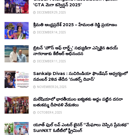
‘GTA మెగా కన్వెన్షన్ 2025’
DECEMBER 29, 2025
శ్రీమతి ఆంధ్రప్రదేశ్ 2025 – హేమలత రెడ్డి ప్రయాణం
DECEMBER 14, 2025
బ్రిటన్ ‘హౌస్ ఆఫ్ లార్డ్స్’ సభ్యుడిగా ఎన్నికైన ఉదయ్
నాగరాజుకు కేటీఆర్ అభినందన
DECEMBER 11, 2025
Sankalp Divas : సుచిరిండియా ఫౌండేషన్ ఆధ్వర్యంలో
నవంబర్ 28వ తేదీన ‘సంకల్ప్ దివాస్’
NOVEMBER 26, 2025
మలేషియాలో భారతీయుల ఐక్యతకు అద్దం పట్టిన దసరా
బతుకమ్మ దీపావళి వేడుకలు
OCTOBER 4, 2025
యూత్ ఫుల్ లవ్ ఎంటర్ టైనర్ “మేఘాలు చెప్పిన ప్రేమకథ”
SunNXT ఓటీటీలో స్ట్రీమింగ్