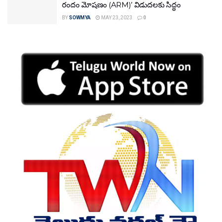
రందం మోషణం (ARM)’ విడుదలకు సిద్ధం
BY
SOWMYA
MAY 23, 2023
0