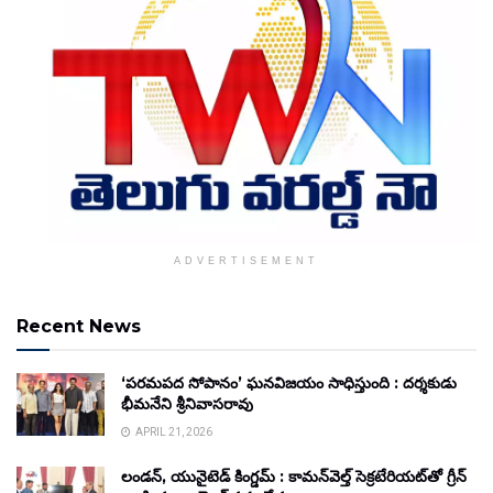
ADVERTISEMENT
Recent News
‘పరమపద సోపానం’ ఘనవిజయం సాధిస్తుంది : దర్శకుడు
భీమనేని శ్రీనివాసరావు
APRIL 21, 2026
లండన్, యునైటెడ్ కింగ్డమ్ : కామన్‌వెల్త్ సెక్రటేరియట్‌తో గ్రీన్