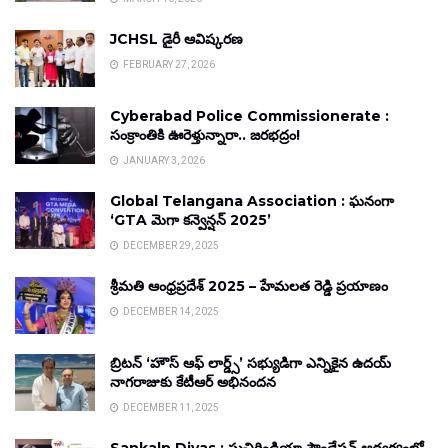
JCHSL డైరీ ఆవిష్కరణ
FEBRUARY 27, 2026
Cyberabad Police Commissionerate :
సంక్రాంతికి ఊరెళ్తున్నారా.. జరభద్రం!
JANUARY 3, 2026
Global Telangana Association : ఘనంగా
‘GTA మెగా కన్వెన్షన్ 2025’
DECEMBER 29, 2025
శ్రీమతి ఆంధ్రప్రదేశ్ 2025 – హేమలత రెడ్డి ప్రయాణం
DECEMBER 14, 2025
బ్రిటన్ ‘హౌస్ ఆఫ్ లార్డ్స్’ సభ్యుడిగా ఎన్నికైన ఉదయ్
నాగరాజుకు కేటీఆర్ అభినందన
DECEMBER 11, 2025