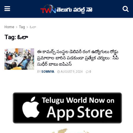
Home
Tag
ఓలా
Tag:
ఓలా
ఈ కామర్స్ సంస్థల డెలివరీ రంగ ఉద్యోగులు రోడ్డు
ప్రమాదాల బారిన పడకుండా ప్రత్యేక చర్యలు : సీపీ
సుధీర్ బాబు ఐపిఎస్
BY
SOWMYA
AUGUST 9, 2024
0