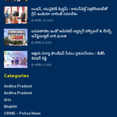
లండన్, యునైటెడ్ కింగ్డమ్ : కామన్‌వెల్త్ సెక్రటేరియట్‌తో
గ్రీన్ ఇండియా చాలెంజ్ సమావేశం
APRIL 19, 2026
బసవతారకం ఇండో అమెరికన్ క్యాన్సర్ హాస్పిటల్ & రీసెర్చ్
ఇన్‌స్టిట్యూట్ వారి ఘనత
APRIL 8, 2026
అక్షయ విద్యా ఫౌండేషన్ సేవలు ప్రశంసనీయం : డీజీపీ
శివధర్ రెడ్డి
APRIL 4, 2026
Categories
Andhra Pradesh
Andhra Pradesh
Arts
Bhakthi
CRIME – Police News