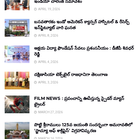
ఇండియా చాలెంజ్ సమావేశం
APRIL 19, 2026
బసవతారకం ఇండో అమెరికన్ క్యాన్సర్ హాస్పిటల్ & రీసెర్చ్
ఇన్‌స్టిట్యూట్ వారి ఘనత
APRIL 8, 2026
అక్షయ విద్యా ఫౌండేషన్ సేవలు ప్రశంసనీయం : డీజీపీ శివధర్
రెడ్డి
APRIL 4, 2026
దక్షిణాసియా టెక్స్‌టైల్ రాజధానిగా తెలంగాణ
APRIL 3, 2026
FILM NEWS : ప్రపంచాన్ని ఊపేస్తున్న స్పైడర్ మ్యాన్
ట్రైలర్
MARCH 27, 2026
పొట్టి శ్రీరాములు 125వ జయంతి సందర్భంగా అమరావతిలో
‘స్టాచ్యూ ఆఫ్ శాక్రిఫైస్’ విగ్రహావిష్కరణ
MARCH 16, 2026