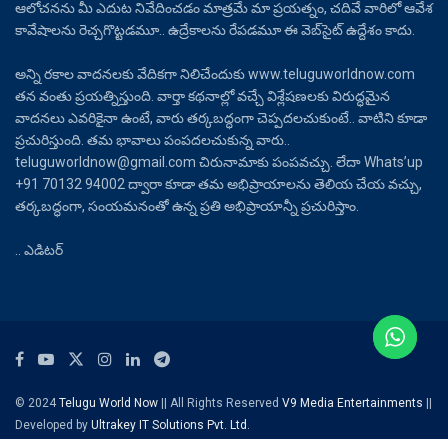
ఆలోచనను మీ ఎదుట నివేదించడం మాత్రమే మా ప్రయత్నం, చదివే వారిలో ఆవేశ
కావేషాలను రెచ్చగొట్టడమూ.. ఉద్రేకాలను రేపడమూ ఈ వెబ్‌సైట్ ఉద్దేశం కాదు.
అన్ని రకాల వాదనలకు వేదికగా నిలిచేందుకు www.teluguworldnow.com
తన వంతు ప్రయత్నిస్తుంది. వార్తా కథనాల్లో వచ్చే విశ్లేషణలకు విరుద్ధమైన
వాదనలు ఎవరికైనా ఉంటే, వారు తర్కబద్ధంగా చెప్పదలచుకుంటే.. వాటిని కూడా
ప్రచురిస్తుంది. తమ భావాలు పంపదలచుకున్న వారు..
teluguworldnow@gmail.com చిరునామాకు పంపవచ్చు. లేదా Whats’up
+91 70132 94002 ద్వారా కూడా తమ అభిప్రాయాలను తెలియ చేయ వచ్చు,
తర్కబద్ధంగా, సంయమనంతో ఉన్న ప్రతి అభిప్రాయాన్నీ ప్రచురిస్తాం.
.. ఎడిటర్
© 2024
Telugu World Now
|| All Rights Reserved
V9 Media Entertainments
||
Developed by
Ultrakey IT Solutions Pvt. Ltd.