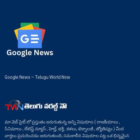
Google News – Telugu World Now
మా వెబ్ సైట్ లో ప్రస్తుతం జరుగుతున్న అన్ని విషయాల ( రాజకీయాలు ,
సినిమాలు , లేటెస్ట్ న్యూస్ , హెల్త్, భక్తి , కళలు, టెక్నాలజీ , జ్యోతిష్యం ) మీద
వార్తలు ప్రచురించడం జరుగుతుంది, సమకాలీన విషయాల పట్ల ఒక భిన్నమైన