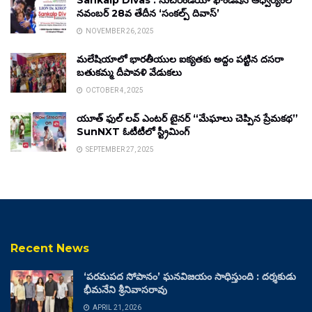
Sankalp Divas : సుచిరిండియా ఫౌండేషన్ ఆధ్వర్యంలో
నవంబర్ 28వ తేదీన ‘సంకల్ప్ దివాస్’
NOVEMBER 26, 2025
మలేషియాలో భారతీయుల ఐక్యతకు అద్దం పట్టిన దసరా
బతుకమ్మ దీపావళి వేడుకలు
OCTOBER 4, 2025
యూత్ ఫుల్ లవ్ ఎంటర్ టైనర్ “మేఘాలు చెప్పిన ప్రేమకథ”
SunNXT ఓటీటీలో స్ట్రీమింగ్
SEPTEMBER 27, 2025
Recent News
‘పరమపద సోపానం’ ఘనవిజయం సాధిస్తుంది : దర్శకుడు
భీమనేని శ్రీనివాసరావు
APRIL 21, 2026