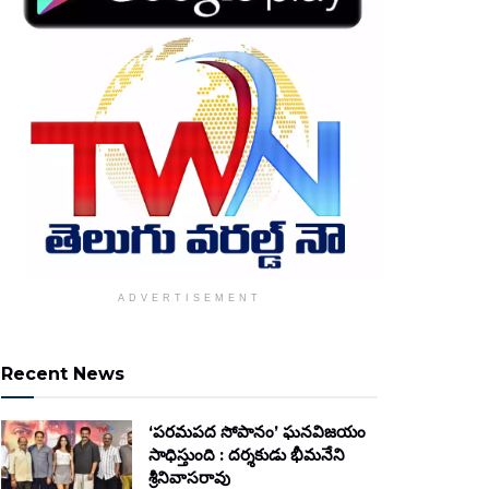
ADVERTISEMENT
Recent News
‘పరమపద సోపానం’ ఘనవిజయం
సాధిస్తుంది : దర్శకుడు భీమనేని
శ్రీనివాసరావు