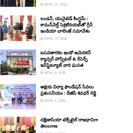
APRIL 21, 2026
లండన్, యునైటెడ్ కింగ్డమ్ :
కామన్‌వెల్త్ సెక్రటేరియట్‌తో గ్రీన్
ఇండియా చాలెంజ్ సమావేశం
APRIL 19, 2026
బసవతారకం ఇండో అమెరికన్
క్యాన్సర్ హాస్పిటల్ & రీసెర్చ్
ఇన్‌స్టిట్యూట్ వారి ఘనత
APRIL 8, 2026
అక్షయ విద్యా ఫౌండేషన్ సేవలు
ప్రశంసనీయం : డీజీపీ శివధర్ రెడ్డి
APRIL 4, 2026
దక్షిణాసియా టెక్స్‌టైల్ రాజధానిగా
తెలంగాణ