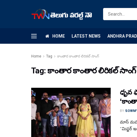
HOME
LATEST NEWS
ANDHRA PRA
Home
Tag
కాంతార కాంతార లిరికల్ సాంగ్
Tag:
కాంతార కాంతార లిరికల్ సాంగ్
ధృవ ఫ్
‘కాంతా
BY
SOWM
మాస్ మహర
"మిస్టర్ ఇ