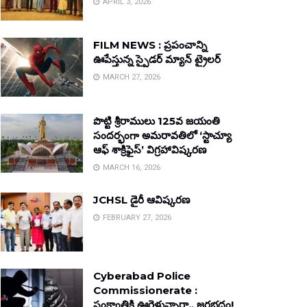
APRIL 3, 2026
FILM NEWS : ప్రపంచాన్ని
ఊపేస్తున్న స్పైడర్ మ్యాన్ ట్రైలర్
MARCH 27, 2026
పొట్టి శ్రీరాములు 125వ జయంతి
సందర్భంగా అమరావతిలో ‘స్టాచ్యూ
ఆఫ్ శాక్రిఫైస్’ విగ్రహావిష్కరణ
MARCH 16, 2026
JCHSL డైరీ ఆవిష్కరణ
FEBRUARY 27, 2026
Cyberabad Police
Commissionerate :
సంక్రాంతికి ఊరెళ్తున్నారా.. జరభద్రం!