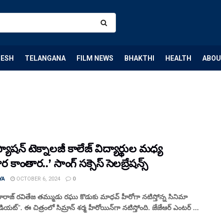
DESH
TELANGANA
FILM NEWS
BHAKTHI
HEALTH
ABOU
యాషన్ టెక్నాలజీ కాలేజ్ విద్యార్థుల మధ్య
ర కాంతార..’ సాంగ్ సక్సెస్ సెలబ్రేషన్స్
YA
OCTOBER 6, 2024
0
ాజ్ రవితేజ తమ్ముడు రఘు కొడుకు మాధవ్ హీరోగా న‌టిస్తోన్న‌ సినిమా
డియ‌ట్‌". ఈ చిత్రంలో సిమ్రాన్ శ‌ర్మ హీరోయిన్‌గా న‌టిస్తోంది. జేజేఆర్ ఎంటర్ ...