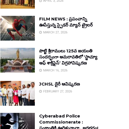
APRIL 3, 2026
FILM NEWS : ప్రపంచాన్ని
ఊపేస్తున్న స్పైడర్ మ్యాన్ ట్రైలర్
MARCH 27, 2026
పొట్టి శ్రీరాములు 125వ జయంతి
సందర్భంగా అమరావతిలో ‘స్టాచ్యూ
ఆఫ్ శాక్రిఫైస్’ విగ్రహావిష్కరణ
MARCH 16, 2026
JCHSL డైరీ ఆవిష్కరణ
FEBRUARY 27, 2026
Cyberabad Police
Commissionerate :
సంక్రాంతికి ఊరెళ్తున్నారా.. జరభద్రం!