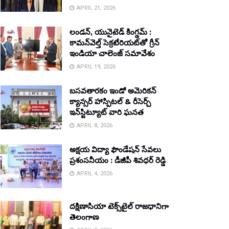
APRIL 21, 2026
లండన్, యునైటెడ్ కింగ్డమ్ :
కామన్‌వెల్త్ సెక్రటేరియట్‌తో గ్రీన్
ఇండియా చాలెంజ్ సమావేశం
APRIL 19, 2026
బసవతారకం ఇండో అమెరికన్
క్యాన్సర్ హాస్పిటల్ & రీసెర్చ్
ఇన్‌స్టిట్యూట్ వారి ఘనత
APRIL 8, 2026
అక్షయ విద్యా ఫౌండేషన్ సేవలు
ప్రశంసనీయం : డీజీపీ శివధర్ రెడ్డి
APRIL 4, 2026
దక్షిణాసియా టెక్స్‌టైల్ రాజధానిగా
తెలంగాణ