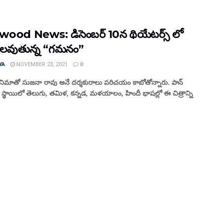
wood News: డిసెంబర్ 10న థియేటర్స్ లో
దలవుతున్న “గమనం”
YA
NOVEMBER 23, 2021
0
ిమాతో సుజనా రావు అనే దర్శకురాలు పరిచయం కాబోతోన్నారు. పాన్
్థాయిలో తెలుగు, తమిళ, కన్నడ, మళయాలం, హిందీ భాషల్లో ఈ చిత్రాన్ని