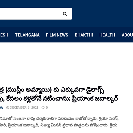
DESH
TELANGANA
FILM NEWS
BHAKTHI
HEALTH
ABOU
్ర (ముస్లిం అమ్మాయి) కు ఎక్కువగా డైలాగ్స్
 కేవలం కళ్లతోనే నటించాను: ప్రియాంక జవాల్కర్
YA
DECEMBER 6, 2021
0
ిమాతో సంజనా రావు దర్శకురాలిగా పరిచయం కాబోతోన్నారు. శ్రియా సరన్,
ూరి, ప్రియాంక జవాల్కర్, నిత్యా మీనన్ ప్రధాన పాత్రలను పోషించారు. క్రియ