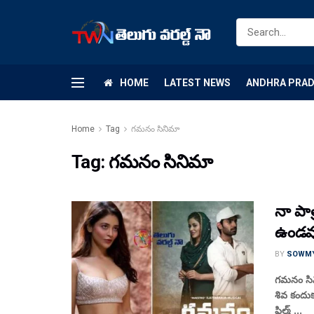
HOME
LATEST NEWS
ANDHRA PRA
Home
Tag
గమనం సినిమా
Tag:
గమనం సినిమా
నా పాత
ఉండవు,
BY
SOWM
గమనం సిన
శివ కందుక
ఫిల్మ్ ...