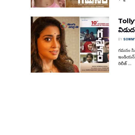
Tolly
విడు
BY
SOWM
గమనం సిన
ఇండియన్ స
రిలీజ్ ...