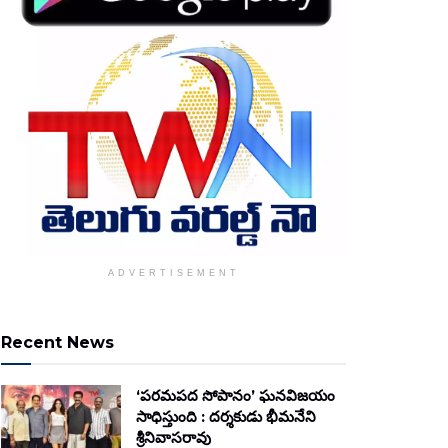
ADVERTISEMENT
Recent News
‘పరమపద సోపానం’ ఘనవిజయం
సాధిస్తుంది : దర్శకుడు భీమనేని
శ్రీనివాసరావు