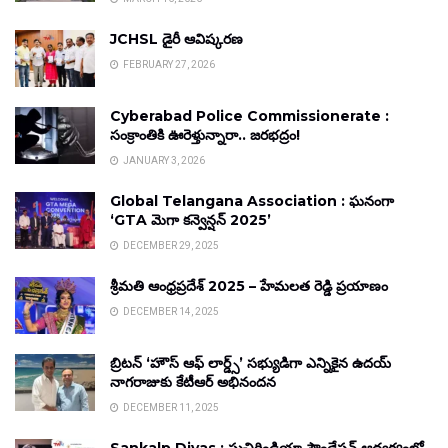
JCHSL డైరీ ఆవిష్కరణ
FEBRUARY 27, 2026
Cyberabad Police Commissionerate :
సంక్రాంతికి ఊరెళ్తున్నారా.. జరభద్రం!
JANUARY 3, 2026
Global Telangana Association : ఘనంగా
‘GTA మెగా కన్వెన్షన్ 2025’
DECEMBER 29, 2025
శ్రీమతి ఆంధ్రప్రదేశ్ 2025 – హేమలత రెడ్డి ప్రయాణం
DECEMBER 14, 2025
బ్రిటన్ ‘హౌస్ ఆఫ్ లార్డ్స్’ సభ్యుడిగా ఎన్నికైన ఉదయ్
నాగరాజుకు కేటీఆర్ అభినందన
DECEMBER 11, 2025