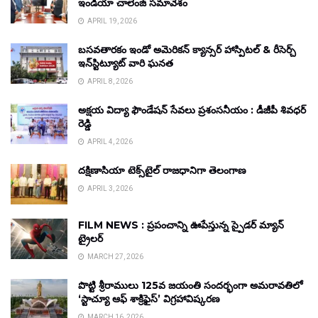
ఇండియా చాలెంజ్ సమావేశం
APRIL 19, 2026
బసవతారకం ఇండో అమెరికన్ క్యాన్సర్ హాస్పిటల్ & రీసెర్చ్
ఇన్‌స్టిట్యూట్ వారి ఘనత
APRIL 8, 2026
అక్షయ విద్యా ఫౌండేషన్ సేవలు ప్రశంసనీయం : డీజీపీ శివధర్
రెడ్డి
APRIL 4, 2026
దక్షిణాసియా టెక్స్‌టైల్ రాజధానిగా తెలంగాణ
APRIL 3, 2026
FILM NEWS : ప్రపంచాన్ని ఊపేస్తున్న స్పైడర్ మ్యాన్
ట్రైలర్
MARCH 27, 2026
పొట్టి శ్రీరాములు 125వ జయంతి సందర్భంగా అమరావతిలో
‘స్టాచ్యూ ఆఫ్ శాక్రిఫైస్’ విగ్రహావిష్కరణ
MARCH 16, 2026