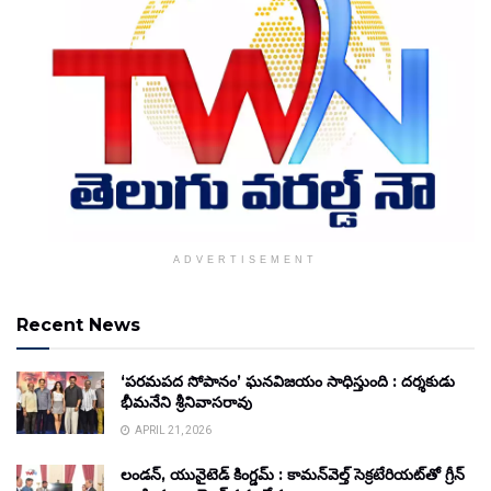
ADVERTISEMENT
Recent News
‘పరమపద సోపానం’ ఘనవిజయం సాధిస్తుంది : దర్శకుడు
భీమనేని శ్రీనివాసరావు
APRIL 21, 2026
లండన్, యునైటెడ్ కింగ్డమ్ : కామన్‌వెల్త్ సెక్రటేరియట్‌తో గ్రీన్