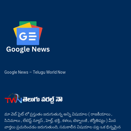
Google News – Telugu World Now
మా వెబ్ సైట్ లో ప్రస్తుతం జరుగుతున్న అన్ని విషయాల ( రాజకీయాలు ,
సినిమాలు , లేటెస్ట్ న్యూస్ , హెల్త్, భక్తి , కళలు, టెక్నాలజీ , జ్యోతిష్యం ) మీద
వార్తలు ప్రచురించడం జరుగుతుంది, సమకాలీన విషయాల పట్ల ఒక భిన్నమైన