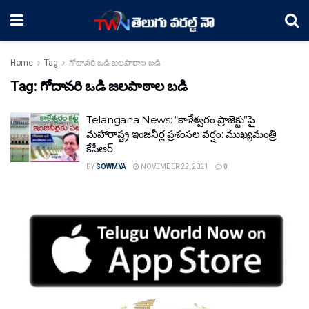
Home
Tag
గోదావరి ఒడి జలపాఠాల బడి
Tag:
గోదావరి ఒడి జలపాఠాల బడి
Telangana News: “కాళేశ్వరం ప్రాజెక్టు”పై
మహారాష్ట్ర ఇంజినీర్ల ప్రశంసల వర్షం: ముఖ్యమంత్రి
కేసీఆర్‌.
BY
SOWMYA
NOVEMBER 22, 2021
0