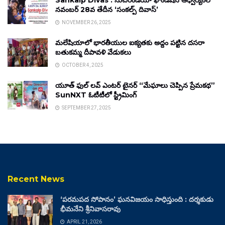
Sankalp Divas : సుచిరిండియా ఫౌండేషన్ ఆధ్వర్యంలో
నవంబర్ 28వ తేదీన ‘సంకల్ప్ దివాస్’
NOVEMBER 26, 2025
మలేషియాలో భారతీయుల ఐక్యతకు అద్దం పట్టిన దసరా
బతుకమ్మ దీపావళి వేడుకలు
OCTOBER 4, 2025
యూత్ ఫుల్ లవ్ ఎంటర్ టైనర్ “మేఘాలు చెప్పిన ప్రేమకథ”
SunNXT ఓటీటీలో స్ట్రీమింగ్
SEPTEMBER 27, 2025
Recent News
‘పరమపద సోపానం’ ఘనవిజయం సాధిస్తుంది : దర్శకుడు
భీమనేని శ్రీనివాసరావు
APRIL 21, 2026