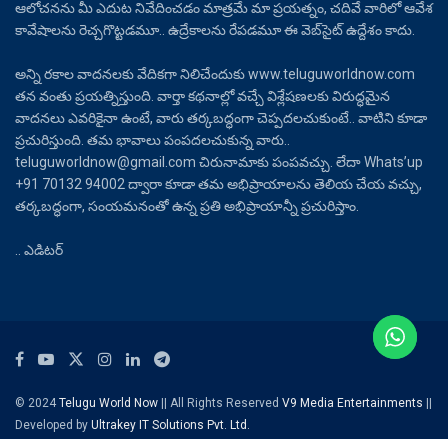
ఆలోచనను మీ ఎదుట నివేదించడం మాత్రమే మా ప్రయత్నం, చదివే వారిలో ఆవేశ
కావేషాలను రెచ్చగొట్టడమూ.. ఉద్రేకాలను రేపడమూ ఈ వెబ్‌సైట్ ఉద్దేశం కాదు.
అన్ని రకాల వాదనలకు వేదికగా నిలిచేందుకు www.teluguworldnow.com
తన వంతు ప్రయత్నిస్తుంది. వార్తా కథనాల్లో వచ్చే విశ్లేషణలకు విరుద్ధమైన
వాదనలు ఎవరికైనా ఉంటే, వారు తర్కబద్ధంగా చెప్పదలచుకుంటే.. వాటిని కూడా
ప్రచురిస్తుంది. తమ భావాలు పంపదలచుకున్న వారు..
teluguworldnow@gmail.com చిరునామాకు పంపవచ్చు. లేదా Whats’up
+91 70132 94002 ద్వారా కూడా తమ అభిప్రాయాలను తెలియ చేయ వచ్చు,
తర్కబద్ధంగా, సంయమనంతో ఉన్న ప్రతి అభిప్రాయాన్నీ ప్రచురిస్తాం.
.. ఎడిటర్
© 2024
Telugu World Now
|| All Rights Reserved
V9 Media Entertainments
||
Developed by
Ultrakey IT Solutions Pvt. Ltd.