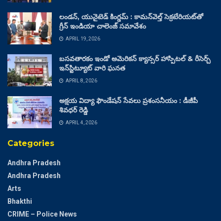
లండన్, యునైటెడ్ కింగ్డమ్ : కామన్‌వెల్త్ సెక్రటేరియట్‌తో
గ్రీన్ ఇండియా చాలెంజ్ సమావేశం
APRIL 19, 2026
బసవతారకం ఇండో అమెరికన్ క్యాన్సర్ హాస్పిటల్ & రీసెర్చ్
ఇన్‌స్టిట్యూట్ వారి ఘనత
APRIL 8, 2026
అక్షయ విద్యా ఫౌండేషన్ సేవలు ప్రశంసనీయం : డీజీపీ
శివధర్ రెడ్డి
APRIL 4, 2026
Categories
Andhra Pradesh
Andhra Pradesh
Arts
Bhakthi
CRIME – Police News