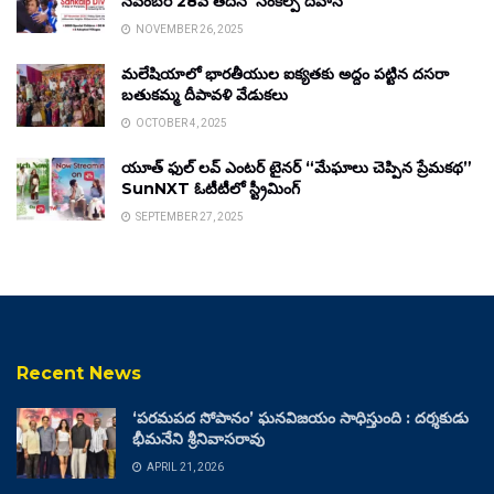
నవంబర్ 28వ తేదీన ‘సంకల్ప్ దివాస్’
NOVEMBER 26, 2025
మలేషియాలో భారతీయుల ఐక్యతకు అద్దం పట్టిన దసరా
బతుకమ్మ దీపావళి వేడుకలు
OCTOBER 4, 2025
యూత్ ఫుల్ లవ్ ఎంటర్ టైనర్ “మేఘాలు చెప్పిన ప్రేమకథ”
SunNXT ఓటీటీలో స్ట్రీమింగ్
SEPTEMBER 27, 2025
Recent News
‘పరమపద సోపానం’ ఘనవిజయం సాధిస్తుంది : దర్శకుడు
భీమనేని శ్రీనివాసరావు
APRIL 21, 2026