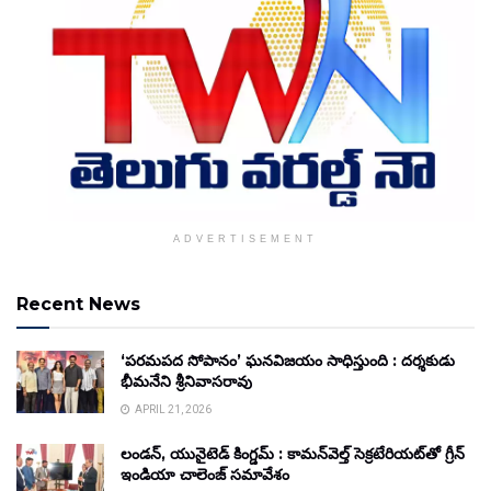
ADVERTISEMENT
Recent News
‘పరమపద సోపానం’ ఘనవిజయం సాధిస్తుంది : దర్శకుడు
భీమనేని శ్రీనివాసరావు
APRIL 21, 2026
లండన్, యునైటెడ్ కింగ్డమ్ : కామన్‌వెల్త్ సెక్రటేరియట్‌తో గ్రీన్
ఇండియా చాలెంజ్ సమావేశం