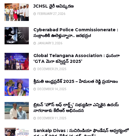
JCHSL డైరీ ఆవిష్కరణ
FEBRUARY 27, 2026
Cyberabad Police Commissionerate :
సంక్రాంతికి ఊరెళ్తున్నారా.. జరభద్రం!
JANUARY 3, 2026
Global Telangana Association : ఘనంగా
‘GTA మెగా కన్వెన్షన్ 2025’
DECEMBER 29, 2025
శ్రీమతి ఆంధ్రప్రదేశ్ 2025 – హేమలత రెడ్డి ప్రయాణం
DECEMBER 14, 2025
బ్రిటన్ ‘హౌస్ ఆఫ్ లార్డ్స్’ సభ్యుడిగా ఎన్నికైన ఉదయ్
నాగరాజుకు కేటీఆర్ అభినందన
DECEMBER 11, 2025
Sankalp Divas : సుచిరిండియా ఫౌండేషన్ ఆధ్వర్యంలో