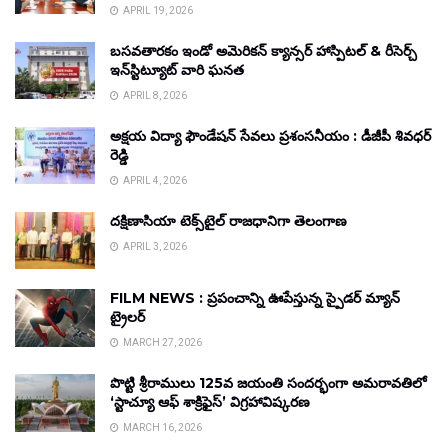
APRIL 19, 2026
బసవతారకం ఇండో అమెరికన్ క్యాన్సర్ హాస్పిటల్ & రీసెర్చ్
ఇన్‌స్టిట్యూట్ వారి ఘనత
APRIL 8, 2026
అక్షయ విద్యా ఫౌండేషన్ సేవలు ప్రశంసనీయం : డీజీపీ శివధర్
రెడ్డి
APRIL 4, 2026
దక్షిణాసియా టెక్స్‌టైల్ రాజధానిగా తెలంగాణ
APRIL 3, 2026
FILM NEWS : ప్రపంచాన్ని ఊపేస్తున్న స్పైడర్ మ్యాన్
ట్రైలర్
MARCH 27, 2026
పొట్టి శ్రీరాములు 125వ జయంతి సందర్భంగా అమరావతిలో
‘స్టాచ్యూ ఆఫ్ శాక్రిఫైస్’ విగ్రహావిష్కరణ
MARCH 16, 2026