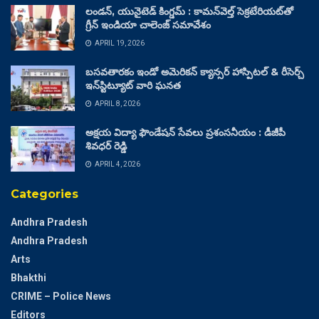
లండన్, యునైటెడ్ కింగ్డమ్ : కామన్‌వెల్త్ సెక్రటేరియట్‌తో
గ్రీన్ ఇండియా చాలెంజ్ సమావేశం
APRIL 19, 2026
బసవతారకం ఇండో అమెరికన్ క్యాన్సర్ హాస్పిటల్ & రీసెర్చ్
ఇన్‌స్టిట్యూట్ వారి ఘనత
APRIL 8, 2026
అక్షయ విద్యా ఫౌండేషన్ సేవలు ప్రశంసనీయం : డీజీపీ
శివధర్ రెడ్డి
APRIL 4, 2026
Categories
Andhra Pradesh
Andhra Pradesh
Arts
Bhakthi
CRIME – Police News
Editors