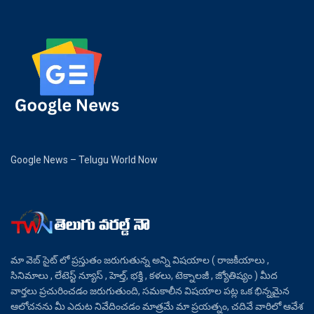
Google News – Telugu World Now
మా వెబ్ సైట్ లో ప్రస్తుతం జరుగుతున్న అన్ని విషయాల ( రాజకీయాలు ,
సినిమాలు , లేటెస్ట్ న్యూస్ , హెల్త్, భక్తి , కళలు, టెక్నాలజీ , జ్యోతిష్యం ) మీద
వార్తలు ప్రచురించడం జరుగుతుంది, సమకాలీన విషయాల పట్ల ఒక భిన్నమైన
ఆలోచనను మీ ఎదుట నివేదించడం మాత్రమే మా ప్రయత్నం, చదివే వారిలో ఆవేశ