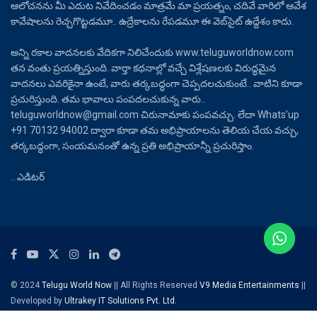
ఆలోచనను మీ ఎదుట నివేదించడం మాత్రమే మా ప్రయత్నం, చదివే వారిలో ఆవేశ
కావేషాలను రెచ్చగొట్టడమూ.. ఉద్రేకాలను రేపడమూ ఈ వెబ్‌సైట్ ఉద్దేశం కాదు.
అన్ని రకాల వాదనలకు వేదికగా నిలిచేందుకు www.teluguworldnow.com
తన వంతు ప్రయత్నిస్తుంది. వార్తా కథనాల్లో వచ్చే విశ్లేషణలకు విరుద్ధమైన
వాదనలు ఎవరికైనా ఉంటే, వారు తర్కబద్ధంగా చెప్పదలచుకుంటే.. వాటిని కూడా
ప్రచురిస్తుంది. తమ భావాలు పంపదలచుకున్న వారు..
teluguworldnow@gmail.com చిరునామాకు పంపవచ్చు. లేదా Whats’up
+91 70132 94002 ద్వారా కూడా తమ అభిప్రాయాలను తెలియ చేయ వచ్చు,
తర్కబద్ధంగా, సంయమనంతో ఉన్న ప్రతి అభిప్రాయాన్నీ ప్రచురిస్తాం.
.. ఎడిటర్
© 2024
Telugu World Now
|| All Rights Reserved
V9 Media Entertainments
||
Developed by
Ultrakey IT Solutions Pvt. Ltd.