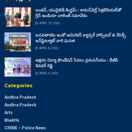
లండన్, యునైటెడ్ కింగ్డమ్ : కామన్‌వెల్త్ సెక్రటేరియట్‌తో
గ్రీన్ ఇండియా చాలెంజ్ సమావేశం
APRIL 19, 2026
బసవతారకం ఇండో అమెరికన్ క్యాన్సర్ హాస్పిటల్ & రీసెర్చ్
ఇన్‌స్టిట్యూట్ వారి ఘనత
APRIL 8, 2026
అక్షయ విద్యా ఫౌండేషన్ సేవలు ప్రశంసనీయం : డీజీపీ
శివధర్ రెడ్డి
APRIL 4, 2026
Categories
Andhra Pradesh
Andhra Pradesh
Arts
Bhakthi
CRIME – Police News