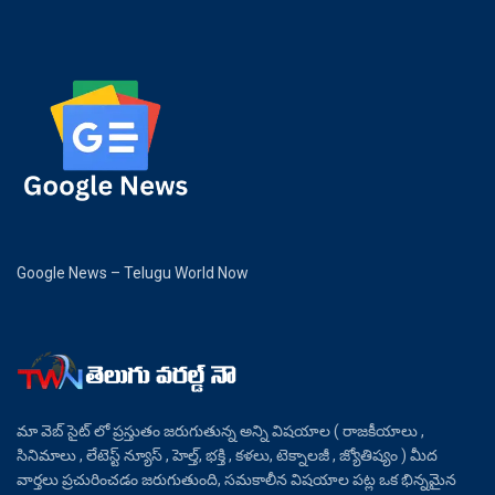
Google News – Telugu World Now
మా వెబ్ సైట్ లో ప్రస్తుతం జరుగుతున్న అన్ని విషయాల ( రాజకీయాలు ,
సినిమాలు , లేటెస్ట్ న్యూస్ , హెల్త్, భక్తి , కళలు, టెక్నాలజీ , జ్యోతిష్యం ) మీద
వార్తలు ప్రచురించడం జరుగుతుంది, సమకాలీన విషయాల పట్ల ఒక భిన్నమైన