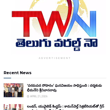
ADVERTISEMENT
Recent News
‘పరమపద సోపానం’ ఘనవిజయం సాధిస్తుంది : దర్శకుడు
భీమనేని శ్రీనివాసరావు
APRIL 21, 2026
లండన్, యునైటెడ్ కింగ్డమ్ : కామన్‌వెల్త్ సెక్రటేరియట్‌తో గ్రీన్