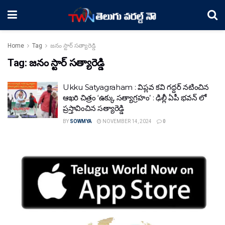
Home
Tag
జనం స్టార్ సత్యారెడ్డి
Tag:
జనం స్టార్ సత్యారెడ్డి
Ukku Satyagraham : విప్లవ కవి గద్దర్ నటించిన
ఆఖరి చిత్రం ‘ఉక్కు సత్యాగ్రహం’ : ఢిల్లీ ఏపీ భవన్ లో
ప్రస్తావించిన సత్యారెడ్డి
BY
SOWMYA
NOVEMBER 14, 2024
0