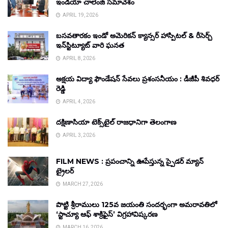
ఇండియా చాలెంజ్ సమావేశం
APRIL 19, 2026
బసవతారకం ఇండో అమెరికన్ క్యాన్సర్ హాస్పిటల్ & రీసెర్చ్
ఇన్‌స్టిట్యూట్ వారి ఘనత
APRIL 8, 2026
అక్షయ విద్యా ఫౌండేషన్ సేవలు ప్రశంసనీయం : డీజీపీ శివధర్
రెడ్డి
APRIL 4, 2026
దక్షిణాసియా టెక్స్‌టైల్ రాజధానిగా తెలంగాణ
APRIL 3, 2026
FILM NEWS : ప్రపంచాన్ని ఊపేస్తున్న స్పైడర్ మ్యాన్
ట్రైలర్
MARCH 27, 2026
పొట్టి శ్రీరాములు 125వ జయంతి సందర్భంగా అమరావతిలో
‘స్టాచ్యూ ఆఫ్ శాక్రిఫైస్’ విగ్రహావిష్కరణ
MARCH 16, 2026