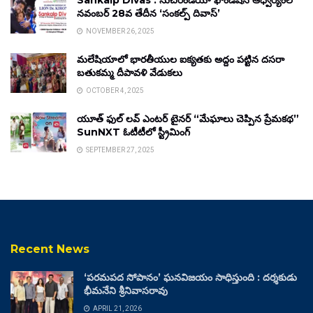
Sankalp Divas : సుచిరిండియా ఫౌండేషన్ ఆధ్వర్యంలో
నవంబర్ 28వ తేదీన ‘సంకల్ప్ దివాస్’
NOVEMBER 26, 2025
మలేషియాలో భారతీయుల ఐక్యతకు అద్దం పట్టిన దసరా
బతుకమ్మ దీపావళి వేడుకలు
OCTOBER 4, 2025
యూత్ ఫుల్ లవ్ ఎంటర్ టైనర్ “మేఘాలు చెప్పిన ప్రేమకథ”
SunNXT ఓటీటీలో స్ట్రీమింగ్
SEPTEMBER 27, 2025
Recent News
‘పరమపద సోపానం’ ఘనవిజయం సాధిస్తుంది : దర్శకుడు
భీమనేని శ్రీనివాసరావు
APRIL 21, 2026