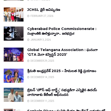
JCHSL డైరీ ఆవిష్కరణ
FEBRUARY 27, 2026
Cyberabad Police Commissionerate :
సంక్రాంతికి ఊరెళ్తున్నారా.. జరభద్రం!
JANUARY 3, 2026
Global Telangana Association : ఘనంగా
‘GTA మెగా కన్వెన్షన్ 2025’
DECEMBER 29, 2025
శ్రీమతి ఆంధ్రప్రదేశ్ 2025 – హేమలత రెడ్డి ప్రయాణం
DECEMBER 14, 2025
బ్రిటన్ ‘హౌస్ ఆఫ్ లార్డ్స్’ సభ్యుడిగా ఎన్నికైన ఉదయ్
నాగరాజుకు కేటీఆర్ అభినందన
DECEMBER 11, 2025