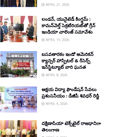
APRIL 21, 2026
లండన్, యునైటెడ్ కింగ్డమ్ :
కామన్‌వెల్త్ సెక్రటేరియట్‌తో గ్రీన్
ఇండియా చాలెంజ్ సమావేశం
APRIL 19, 2026
బసవతారకం ఇండో అమెరికన్
క్యాన్సర్ హాస్పిటల్ & రీసెర్చ్
ఇన్‌స్టిట్యూట్ వారి ఘనత
APRIL 8, 2026
అక్షయ విద్యా ఫౌండేషన్ సేవలు
ప్రశంసనీయం : డీజీపీ శివధర్ రెడ్డి
APRIL 4, 2026
దక్షిణాసియా టెక్స్‌టైల్ రాజధానిగా
తెలంగాణ