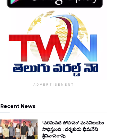
ADVERTISEMENT
Recent News
‘పరమపద సోపానం’ ఘనవిజయం
సాధిస్తుంది : దర్శకుడు భీమనేని
శ్రీనివాసరావు