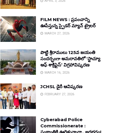
APRIL 3, 2026
FILM NEWS : ప్రపంచాన్ని
ఊపేస్తున్న స్పైడర్ మ్యాన్ ట్రైలర్
MARCH 27, 2026
పొట్టి శ్రీరాములు 125వ జయంతి
సందర్భంగా అమరావతిలో ‘స్టాచ్యూ
ఆఫ్ శాక్రిఫైస్’ విగ్రహావిష్కరణ
MARCH 16, 2026
JCHSL డైరీ ఆవిష్కరణ
FEBRUARY 27, 2026
Cyberabad Police
Commissionerate :
సంక్రాంతికి ఊరెళ్తున్నారా.. జరభద్రం!