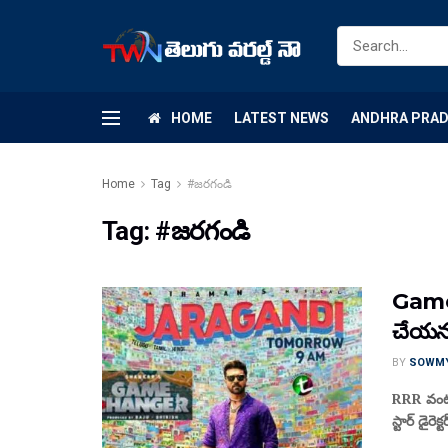
HOME
LATEST NEWS
ANDHRA PRA
Home
Tag
#జరగండి
Tag:
#జరగండి
Game 
చేయను
BY
SOWM
RRR వంటి 
స్టార్ డైరె