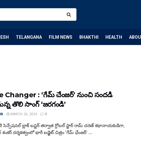
DESH
TELANGANA
FILM NEWS
BHAKTHI
HEALTH
ABOU
Changer : ‘గేమ్ చేంజర్’ నుంచి సందడి
న్న తొలి సాంగ్ ‘జరగండి’
YA
MARCH 26, 2024
0
సెన్సేషనల్ బ్లాక్ బస్టర్ తర్వాత గ్లోబల్ స్టార్ రామ్ చరణ్ కథానాయకుడిగా,
క్టర్ శంకర్ దర్శకత్వంలో భారీ బడ్జెట్ చిత్రం ‘గేమ్ ఛేంజర్’ ...