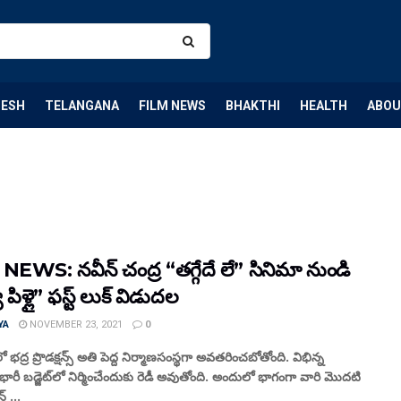
DESH
TELANGANA
FILM NEWS
BHAKTHI
HEALTH
ABOU
EWS: నవీన్ చంద్ర “తగ్గేదే లే” సినిమా నుండి
 పిళ్లై” ఫస్ట్ లుక్ విడుదల
YA
NOVEMBER 23, 2021
0
ో భద్ర ప్రొడక్షన్స్ అతి పెద్ద నిర్మాణసంస్థగా అవతరించబోతోంది. విభిన్న
 భారీ బడ్జెట్‌లో నిర్మించేందుకు రెడీ అవుతోంది. అందులో భాగంగా వారి మొదటి
్ ...