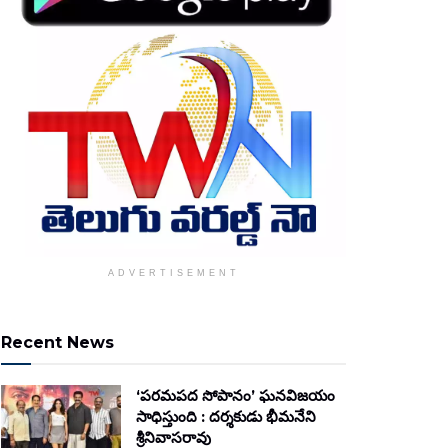
ADVERTISEMENT
Recent News
‘పరమపద సోపానం’ ఘనవిజయం
సాధిస్తుంది : దర్శకుడు భీమనేని
శ్రీనివాసరావు