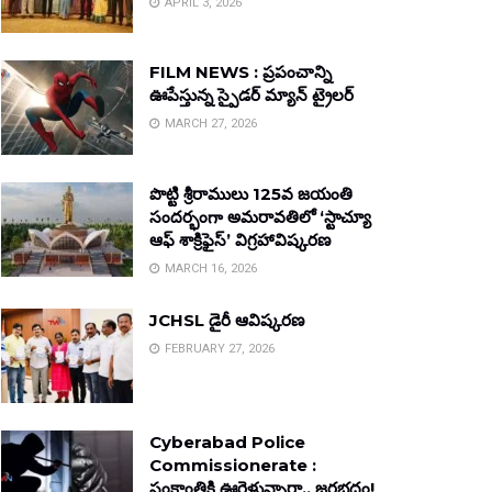
APRIL 3, 2026
FILM NEWS : ప్రపంచాన్ని
ఊపేస్తున్న స్పైడర్ మ్యాన్ ట్రైలర్
MARCH 27, 2026
పొట్టి శ్రీరాములు 125వ జయంతి
సందర్భంగా అమరావతిలో ‘స్టాచ్యూ
ఆఫ్ శాక్రిఫైస్’ విగ్రహావిష్కరణ
MARCH 16, 2026
JCHSL డైరీ ఆవిష్కరణ
FEBRUARY 27, 2026
Cyberabad Police
Commissionerate :
సంక్రాంతికి ఊరెళ్తున్నారా.. జరభద్రం!