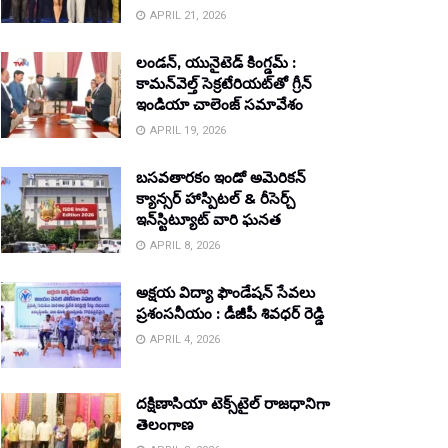
APRIL 21, 2026
లండన్, యునైటెడ్ కింగ్డమ్ :
కామన్‌వెల్త్ సెక్రటేరియట్‌తో గ్రీన్
ఇండియా చాలెంజ్ సమావేశం
APRIL 19, 2026
బసవతారకం ఇండో అమెరికన్
క్యాన్సర్ హాస్పిటల్ & రీసెర్చ్
ఇన్‌స్టిట్యూట్ వారి ఘనత
APRIL 8, 2026
అక్షయ విద్యా ఫౌండేషన్ సేవలు
ప్రశంసనీయం : డీజీపీ శివధర్ రెడ్డి
APRIL 4, 2026
దక్షిణాసియా టెక్స్‌టైల్ రాజధానిగా
తెలంగాణ