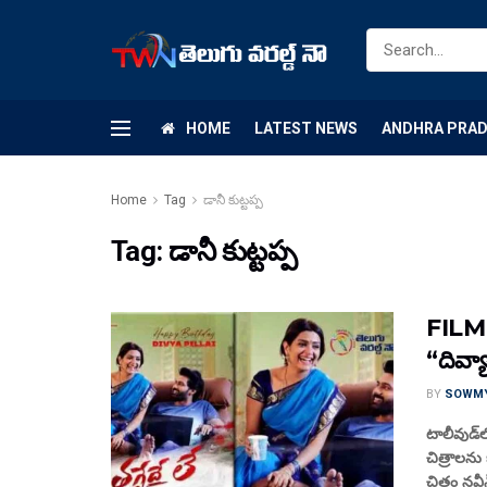
HOME
LATEST NEWS
ANDHRA PRA
Home
Tag
డానీ కుట్టప్ప
Tag:
డానీ కుట్టప్ప
FILM N
“దివ్యా
BY
SOWM
టాలీవుడ్‌ల
చిత్రాలను
చిత్రం నవీన