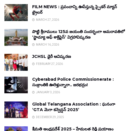
FILM NEWS : ప్రపంచాన్ని ఊపేస్తున్న స్పైడర్ మ్యాన్
ట్రైలర్
MARCH 27, 2026
పొట్టి శ్రీరాములు 125వ జయంతి సందర్భంగా అమరావతిలో
‘స్టాచ్యూ ఆఫ్ శాక్రిఫైస్’ విగ్రహావిష్కరణ
MARCH 16, 2026
JCHSL డైరీ ఆవిష్కరణ
FEBRUARY 27, 2026
Cyberabad Police Commissionerate :
సంక్రాంతికి ఊరెళ్తున్నారా.. జరభద్రం!
JANUARY 3, 2026
Global Telangana Association : ఘనంగా
‘GTA మెగా కన్వెన్షన్ 2025’
DECEMBER 29, 2025
శ్రీమతి ఆంధ్రప్రదేశ్ 2025 – హేమలత రెడ్డి ప్రయాణం