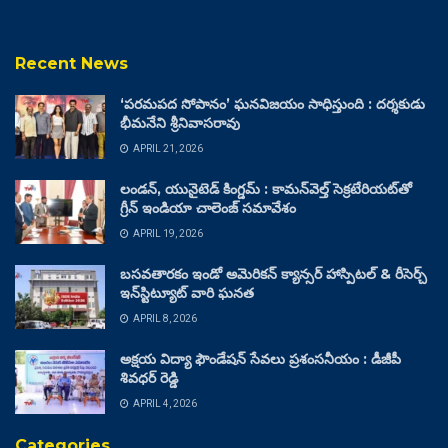
Recent News
‘పరమపద సోపానం’ ఘనవిజయం సాధిస్తుంది : దర్శకుడు
భీమనేని శ్రీనివాసరావు
APRIL 21, 2026
లండన్, యునైటెడ్ కింగ్డమ్ : కామన్‌వెల్త్ సెక్రటేరియట్‌తో
గ్రీన్ ఇండియా చాలెంజ్ సమావేశం
APRIL 19, 2026
బసవతారకం ఇండో అమెరికన్ క్యాన్సర్ హాస్పిటల్ & రీసెర్చ్
ఇన్‌స్టిట్యూట్ వారి ఘనత
APRIL 8, 2026
అక్షయ విద్యా ఫౌండేషన్ సేవలు ప్రశంసనీయం : డీజీపీ
శివధర్ రెడ్డి
APRIL 4, 2026
Categories