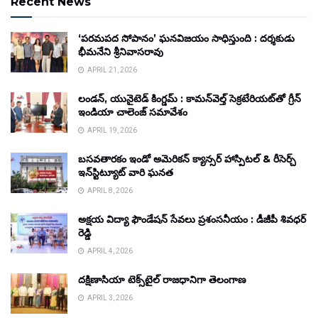
Recent News
‘పరమపద సోపానం’ ఘనవిజయం సాధిస్తుంది : దర్శకుడు
భీమనేని శ్రీనివాసరావు
APRIL 21, 2026
లండన్, యునైటెడ్ కింగ్డమ్ : కామన్‌వెల్త్ సెక్రటేరియట్‌తో గ్రీన్
ఇండియా చాలెంజ్ సమావేశం
APRIL 19, 2026
బసవతారకం ఇండో అమెరికన్ క్యాన్సర్ హాస్పిటల్ & రీసెర్చ్
ఇన్‌స్టిట్యూట్ వారి ఘనత
APRIL 8, 2026
అక్షయ విద్యా ఫౌండేషన్ సేవలు ప్రశంసనీయం : డీజీపీ శివధర్
రెడ్డి
APRIL 4, 2026
దక్షిణాసియా టెక్స్‌టైల్ రాజధానిగా తెలంగాణ
APRIL 3, 2026