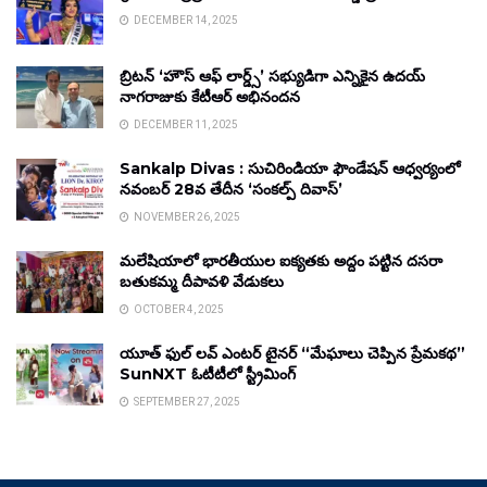
DECEMBER 14, 2025
బ్రిటన్ ‘హౌస్ ఆఫ్ లార్డ్స్’ సభ్యుడిగా ఎన్నికైన ఉదయ్
నాగరాజుకు కేటీఆర్ అభినందన
DECEMBER 11, 2025
Sankalp Divas : సుచిరిండియా ఫౌండేషన్ ఆధ్వర్యంలో
నవంబర్ 28వ తేదీన ‘సంకల్ప్ దివాస్’
NOVEMBER 26, 2025
మలేషియాలో భారతీయుల ఐక్యతకు అద్దం పట్టిన దసరా
బతుకమ్మ దీపావళి వేడుకలు
OCTOBER 4, 2025
యూత్ ఫుల్ లవ్ ఎంటర్ టైనర్ “మేఘాలు చెప్పిన ప్రేమకథ”
SunNXT ఓటీటీలో స్ట్రీమింగ్
SEPTEMBER 27, 2025