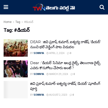
Home
Tag
#డియర్
Tag:
#డియర్
DEAR : జివి ప్రకాష్ కుమార్, ఐశ్వర్య రాజేష్ ‘డియర్’
నుంచి భలే వెడ్డింగ్ పాట విడుదల
BY
SOWMYA
APRIL 2, 2024
0
Dear : ‘డియర్’ సినిమా ఆంధ్ర రైట్స్, తెలంగాణ రైట్స్
ఎవరు కొనుగోలు చేసారు అంటే ?
BY
SOWMYA
MARCH 29, 2024
0
జివి ప్రకాష్ కుమార్-ఐశ్వర్య రాజేష్ ‘డియర్’ షూటింగ్
పూర్తి
BY
SOWMYA
AUGUST 2, 2023
0