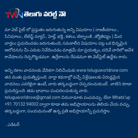
మా వెబ్ సైట్ లో ప్రస్తుతం జరుగుతున్న అన్ని విషయాల ( రాజకీయాలు ,
సినిమాలు , లేటెస్ట్ న్యూస్ , హెల్త్, భక్తి , కళలు, టెక్నాలజీ , జ్యోతిష్యం ) మీద
వార్తలు ప్రచురించడం జరుగుతుంది, సమకాలీన విషయాల పట్ల ఒక భిన్నమైన
ఆలోచనను మీ ఎదుట నివేదించడం మాత్రమే మా ప్రయత్నం, చదివే వారిలో ఆవేశ
కావేషాలను రెచ్చగొట్టడమూ.. ఉద్రేకాలను రేపడమూ ఈ వెబ్‌సైట్ ఉద్దేశం కాదు.
అన్ని రకాల వాదనలకు వేదికగా నిలిచేందుకు www.teluguworldnow.com
తన వంతు ప్రయత్నిస్తుంది. వార్తా కథనాల్లో వచ్చే విశ్లేషణలకు విరుద్ధమైన
వాదనలు ఎవరికైనా ఉంటే, వారు తర్కబద్ధంగా చెప్పదలచుకుంటే.. వాటిని కూడా
ప్రచురిస్తుంది. తమ భావాలు పంపదలచుకున్న వారు..
teluguworldnow@gmail.com చిరునామాకు పంపవచ్చు. లేదా Whats’up
+91 70132 94002 ద్వారా కూడా తమ అభిప్రాయాలను తెలియ చేయ వచ్చు,
తర్కబద్ధంగా, సంయమనంతో ఉన్న ప్రతి అభిప్రాయాన్నీ ప్రచురిస్తాం.
.. ఎడిటర్