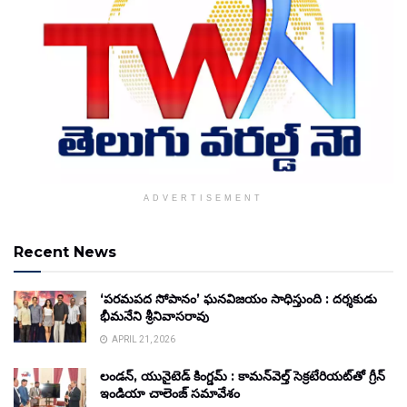
ADVERTISEMENT
Recent News
‘పరమపద సోపానం’ ఘనవిజయం సాధిస్తుంది : దర్శకుడు
భీమనేని శ్రీనివాసరావు
APRIL 21, 2026
లండన్, యునైటెడ్ కింగ్డమ్ : కామన్‌వెల్త్ సెక్రటేరియట్‌తో గ్రీన్
ఇండియా చాలెంజ్ సమావేశం