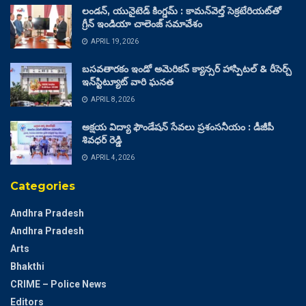
లండన్, యునైటెడ్ కింగ్డమ్ : కామన్‌వెల్త్ సెక్రటేరియట్‌తో
గ్రీన్ ఇండియా చాలెంజ్ సమావేశం
APRIL 19, 2026
బసవతారకం ఇండో అమెరికన్ క్యాన్సర్ హాస్పిటల్ & రీసెర్చ్
ఇన్‌స్టిట్యూట్ వారి ఘనత
APRIL 8, 2026
అక్షయ విద్యా ఫౌండేషన్ సేవలు ప్రశంసనీయం : డీజీపీ
శివధర్ రెడ్డి
APRIL 4, 2026
Categories
Andhra Pradesh
Andhra Pradesh
Arts
Bhakthi
CRIME – Police News
Editors