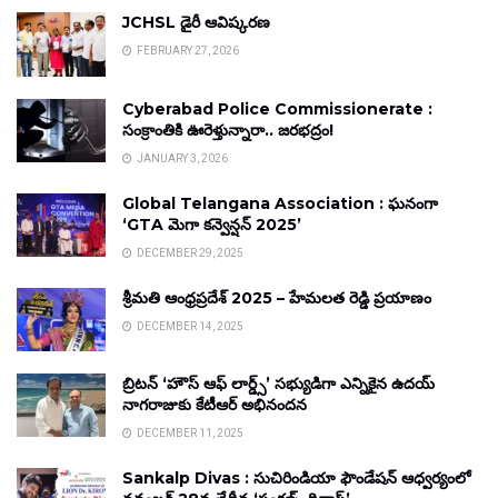
JCHSL డైరీ ఆవిష్కరణ
FEBRUARY 27, 2026
Cyberabad Police Commissionerate :
సంక్రాంతికి ఊరెళ్తున్నారా.. జరభద్రం!
JANUARY 3, 2026
Global Telangana Association : ఘనంగా
‘GTA మెగా కన్వెన్షన్ 2025’
DECEMBER 29, 2025
శ్రీమతి ఆంధ్రప్రదేశ్ 2025 – హేమలత రెడ్డి ప్రయాణం
DECEMBER 14, 2025
బ్రిటన్ ‘హౌస్ ఆఫ్ లార్డ్స్’ సభ్యుడిగా ఎన్నికైన ఉదయ్
నాగరాజుకు కేటీఆర్ అభినందన
DECEMBER 11, 2025
Sankalp Divas : సుచిరిండియా ఫౌండేషన్ ఆధ్వర్యంలో