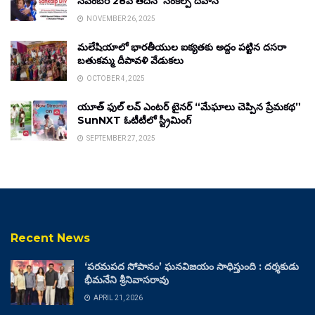
నవంబర్ 28వ తేదీన ‘సంకల్ప్ దివాస్’
NOVEMBER 26, 2025
మలేషియాలో భారతీయుల ఐక్యతకు అద్దం పట్టిన దసరా
బతుకమ్మ దీపావళి వేడుకలు
OCTOBER 4, 2025
యూత్ ఫుల్ లవ్ ఎంటర్ టైనర్ “మేఘాలు చెప్పిన ప్రేమకథ”
SunNXT ఓటీటీలో స్ట్రీమింగ్
SEPTEMBER 27, 2025
Recent News
‘పరమపద సోపానం’ ఘనవిజయం సాధిస్తుంది : దర్శకుడు
భీమనేని శ్రీనివాసరావు
APRIL 21, 2026