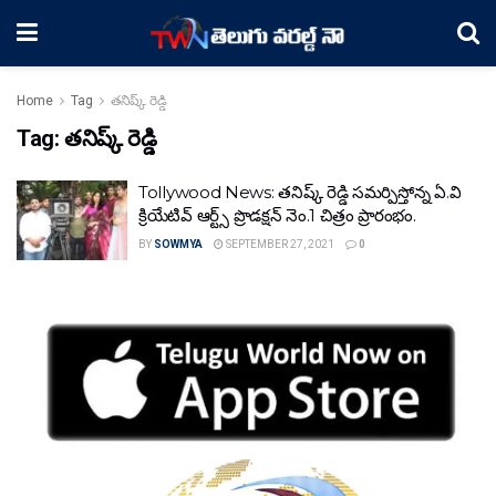
Home
Tag
తనిష్క్ రెడ్డి
Tag:
తనిష్క్ రెడ్డి
Tollywood News: తనిష్క్ రెడ్డి సమర్పిస్తోన్న ఏ.వి
క్రియేటివ్ ఆర్ట్స్ ప్రొడక్షన్ నెం.1 చిత్రం ప్రారంభం.
BY
SOWMYA
SEPTEMBER 27, 2021
0