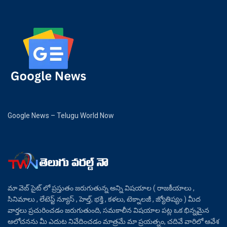
Google News – Telugu World Now
మా వెబ్ సైట్ లో ప్రస్తుతం జరుగుతున్న అన్ని విషయాల ( రాజకీయాలు ,
సినిమాలు , లేటెస్ట్ న్యూస్ , హెల్త్, భక్తి , కళలు, టెక్నాలజీ , జ్యోతిష్యం ) మీద
వార్తలు ప్రచురించడం జరుగుతుంది, సమకాలీన విషయాల పట్ల ఒక భిన్నమైన
ఆలోచనను మీ ఎదుట నివేదించడం మాత్రమే మా ప్రయత్నం, చదివే వారిలో ఆవేశ