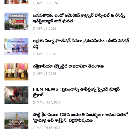
APRIL 19, 2026
బసవతారకం ఇండో అమెరికన్ క్యాన్సర్ హాస్పిటల్ & రీసెర్చ్
ఇన్‌స్టిట్యూట్ వారి ఘనత
APRIL 8, 2026
అక్షయ విద్యా ఫౌండేషన్ సేవలు ప్రశంసనీయం : డీజీపీ శివధర్
రెడ్డి
APRIL 4, 2026
దక్షిణాసియా టెక్స్‌టైల్ రాజధానిగా తెలంగాణ
APRIL 3, 2026
FILM NEWS : ప్రపంచాన్ని ఊపేస్తున్న స్పైడర్ మ్యాన్
ట్రైలర్
MARCH 27, 2026
పొట్టి శ్రీరాములు 125వ జయంతి సందర్భంగా అమరావతిలో
‘స్టాచ్యూ ఆఫ్ శాక్రిఫైస్’ విగ్రహావిష్కరణ
MARCH 16, 2026