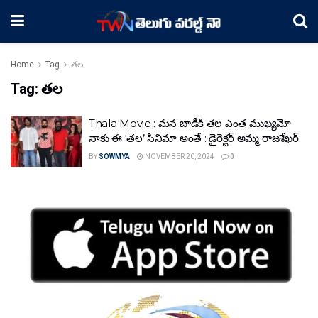
Home
Tag
తల
Tag:
తల
Thala Movie : మన బాడీకి తల ఎంత ముఖ్యమో
నాకు ఈ ‘తల’ సినిమా అంతే : డైరెక్టర్ అమ్మ రాజశేఖర్
BY
SOWMYA
NOVEMBER 20, 2024
0