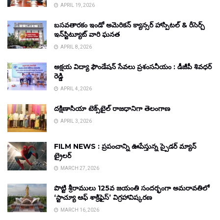
APRIL 19, 2026
బసవతారకం ఇండో అమెరికన్ క్యాన్సర్ హాస్పిటల్ & రీసెర్చ్
ఇన్‌స్టిట్యూట్ వారి ఘనత
APRIL 8, 2026
అక్షయ విద్యా ఫౌండేషన్ సేవలు ప్రశంసనీయం : డీజీపీ శివధర్
రెడ్డి
APRIL 4, 2026
దక్షిణాసియా టెక్స్‌టైల్ రాజధానిగా తెలంగాణ
APRIL 3, 2026
FILM NEWS : ప్రపంచాన్ని ఊపేస్తున్న స్పైడర్ మ్యాన్
ట్రైలర్
MARCH 27, 2026
పొట్టి శ్రీరాములు 125వ జయంతి సందర్భంగా అమరావతిలో
‘స్టాచ్యూ ఆఫ్ శాక్రిఫైస్’ విగ్రహావిష్కరణ
MARCH 16, 2026