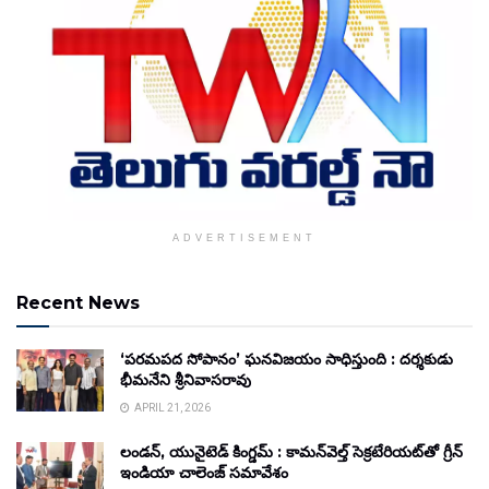
ADVERTISEMENT
Recent News
‘పరమపద సోపానం’ ఘనవిజయం సాధిస్తుంది : దర్శకుడు
భీమనేని శ్రీనివాసరావు
APRIL 21, 2026
లండన్, యునైటెడ్ కింగ్డమ్ : కామన్‌వెల్త్ సెక్రటేరియట్‌తో గ్రీన్
ఇండియా చాలెంజ్ సమావేశం