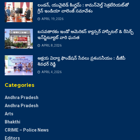
లండన్, యునైటెడ్ కింగ్డమ్ : కామన్‌వెల్త్ సెక్రటేరియట్‌తో
గ్రీన్ ఇండియా చాలెంజ్ సమావేశం
APRIL 19, 2026
బసవతారకం ఇండో అమెరికన్ క్యాన్సర్ హాస్పిటల్ & రీసెర్చ్
ఇన్‌స్టిట్యూట్ వారి ఘనత
APRIL 8, 2026
అక్షయ విద్యా ఫౌండేషన్ సేవలు ప్రశంసనీయం : డీజీపీ
శివధర్ రెడ్డి
APRIL 4, 2026
Categories
Andhra Pradesh
Andhra Pradesh
Arts
Bhakthi
CRIME – Police News
Editors