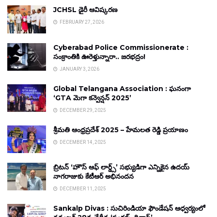
JCHSL డైరీ ఆవిష్కరణ
FEBRUARY 27, 2026
Cyberabad Police Commissionerate :
సంక్రాంతికి ఊరెళ్తున్నారా.. జరభద్రం!
JANUARY 3, 2026
Global Telangana Association : ఘనంగా
‘GTA మెగా కన్వెన్షన్ 2025’
DECEMBER 29, 2025
శ్రీమతి ఆంధ్రప్రదేశ్ 2025 – హేమలత రెడ్డి ప్రయాణం
DECEMBER 14, 2025
బ్రిటన్ ‘హౌస్ ఆఫ్ లార్డ్స్’ సభ్యుడిగా ఎన్నికైన ఉదయ్
నాగరాజుకు కేటీఆర్ అభినందన
DECEMBER 11, 2025
Sankalp Divas : సుచిరిండియా ఫౌండేషన్ ఆధ్వర్యంలో