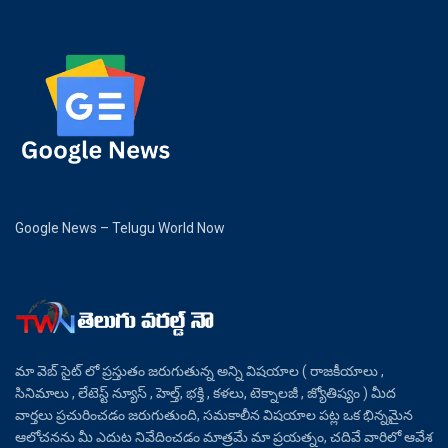
Google News – Telugu World Now
మా వెబ్ సైట్ లో ప్రస్తుతం జరుగుతున్న అన్ని విషయాల ( రాజకీయాలు ,
సినిమాలు , లేటెస్ట్ న్యూస్ , హెల్త్, భక్తి , కళలు, టెక్నాలజీ , జ్యోతిష్యం ) మీద
వార్తలు ప్రచురించడం జరుగుతుంది, సమకాలీన విషయాల పట్ల ఒక భిన్నమైన
ఆలోచనను మీ ఎదుట నివేదించడం మాత్రమే మా ప్రయత్నం, చదివే వారిలో ఆవేశ