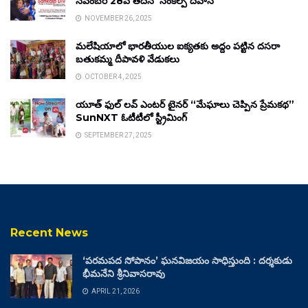
నవంబర్ 28వ తేదీన ‘సంకల్ప్ దివాస్’
NOVEMBER 26, 2025
మలేషియాలో భారతీయుల ఐక్యతకు అద్దం పట్టిన దసరా
బతుకమ్మ దీపావళి వేడుకలు
OCTOBER 4, 2025
యూత్ ఫుల్ లవ్ ఎంటర్ టైనర్ “మేఘాలు చెప్పిన ప్రేమకథ”
SunNXT ఓటీటీలో స్ట్రీమింగ్
SEPTEMBER 27, 2025
Recent News
‘పరమపద సోపానం’ ఘనవిజయం సాధిస్తుంది : దర్శకుడు
భీమనేని శ్రీనివాసరావు
APRIL 21, 2026