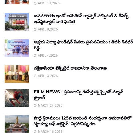
APRIL 19, 2026
బసవతారకం ఇండో అమెరికన్ క్యాన్సర్ హాస్పిటల్ & రీసెర్చ్
ఇన్‌స్టిట్యూట్ వారి ఘనత
APRIL 8, 2026
అక్షయ విద్యా ఫౌండేషన్ సేవలు ప్రశంసనీయం : డీజీపీ శివధర్
రెడ్డి
APRIL 4, 2026
దక్షిణాసియా టెక్స్‌టైల్ రాజధానిగా తెలంగాణ
APRIL 3, 2026
FILM NEWS : ప్రపంచాన్ని ఊపేస్తున్న స్పైడర్ మ్యాన్
ట్రైలర్
MARCH 27, 2026
పొట్టి శ్రీరాములు 125వ జయంతి సందర్భంగా అమరావతిలో
‘స్టాచ్యూ ఆఫ్ శాక్రిఫైస్’ విగ్రహావిష్కరణ
MARCH 16, 2026