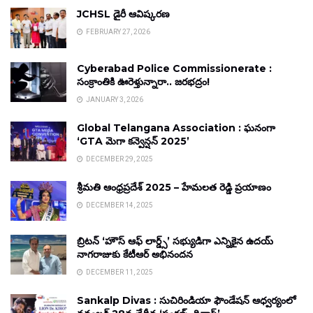
JCHSL డైరీ ఆవిష్కరణ
FEBRUARY 27, 2026
Cyberabad Police Commissionerate :
సంక్రాంతికి ఊరెళ్తున్నారా.. జరభద్రం!
JANUARY 3, 2026
Global Telangana Association : ఘనంగా
‘GTA మెగా కన్వెన్షన్ 2025’
DECEMBER 29, 2025
శ్రీమతి ఆంధ్రప్రదేశ్ 2025 – హేమలత రెడ్డి ప్రయాణం
DECEMBER 14, 2025
బ్రిటన్ ‘హౌస్ ఆఫ్ లార్డ్స్’ సభ్యుడిగా ఎన్నికైన ఉదయ్
నాగరాజుకు కేటీఆర్ అభినందన
DECEMBER 11, 2025
Sankalp Divas : సుచిరిండియా ఫౌండేషన్ ఆధ్వర్యంలో