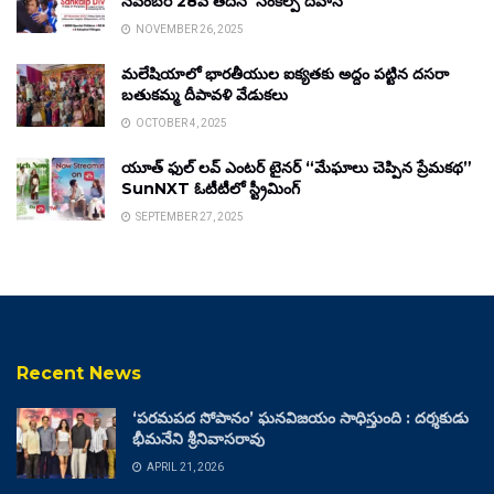
నవంబర్ 28వ తేదీన ‘సంకల్ప్ దివాస్’
NOVEMBER 26, 2025
మలేషియాలో భారతీయుల ఐక్యతకు అద్దం పట్టిన దసరా
బతుకమ్మ దీపావళి వేడుకలు
OCTOBER 4, 2025
యూత్ ఫుల్ లవ్ ఎంటర్ టైనర్ “మేఘాలు చెప్పిన ప్రేమకథ”
SunNXT ఓటీటీలో స్ట్రీమింగ్
SEPTEMBER 27, 2025
Recent News
‘పరమపద సోపానం’ ఘనవిజయం సాధిస్తుంది : దర్శకుడు
భీమనేని శ్రీనివాసరావు
APRIL 21, 2026