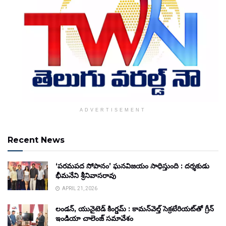
ADVERTISEMENT
Recent News
‘పరమపద సోపానం’ ఘనవిజయం సాధిస్తుంది : దర్శకుడు
భీమనేని శ్రీనివాసరావు
APRIL 21, 2026
లండన్, యునైటెడ్ కింగ్డమ్ : కామన్‌వెల్త్ సెక్రటేరియట్‌తో గ్రీన్
ఇండియా చాలెంజ్ సమావేశం