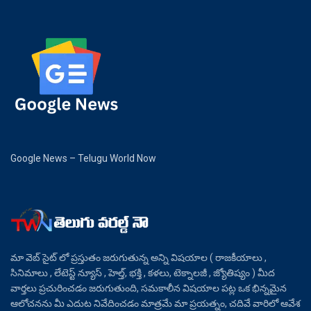
Google News – Telugu World Now
మా వెబ్ సైట్ లో ప్రస్తుతం జరుగుతున్న అన్ని విషయాల ( రాజకీయాలు ,
సినిమాలు , లేటెస్ట్ న్యూస్ , హెల్త్, భక్తి , కళలు, టెక్నాలజీ , జ్యోతిష్యం ) మీద
వార్తలు ప్రచురించడం జరుగుతుంది, సమకాలీన విషయాల పట్ల ఒక భిన్నమైన
ఆలోచనను మీ ఎదుట నివేదించడం మాత్రమే మా ప్రయత్నం, చదివే వారిలో ఆవేశ