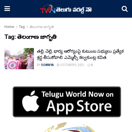
Home
Tag
తెలంగాణ జాగృతి
Tag:
తెలంగాణ జాగృతి
తల్లి, చెల్లి, భార్య ఆరోగ్యంపై కుటుంబ సభ్యులు ప్రత్యేక
శ్రద్ద తీసుకోవాలి: ఎమ్మెల్సీ కల్వకుంట్ల కవిత.
BY
SOWMYA
OCTOBER 9, 2021
0