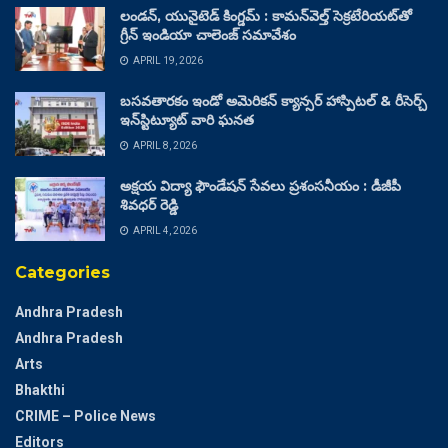
లండన్, యునైటెడ్ కింగ్డమ్ : కామన్‌వెల్త్ సెక్రటేరియట్‌తో
గ్రీన్ ఇండియా చాలెంజ్ సమావేశం
APRIL 19, 2026
బసవతారకం ఇండో అమెరికన్ క్యాన్సర్ హాస్పిటల్ & రీసెర్చ్
ఇన్‌స్టిట్యూట్ వారి ఘనత
APRIL 8, 2026
అక్షయ విద్యా ఫౌండేషన్ సేవలు ప్రశంసనీయం : డీజీపీ
శివధర్ రెడ్డి
APRIL 4, 2026
Categories
Andhra Pradesh
Andhra Pradesh
Arts
Bhakthi
CRIME – Police News
Editors