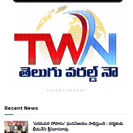
ADVERTISEMENT
Recent News
‘పరమపద సోపానం’ ఘనవిజయం సాధిస్తుంది : దర్శకుడు
భీమనేని శ్రీనివాసరావు