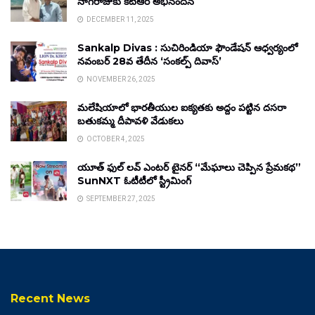
నాగరాజుకు కేటీఆర్ అభినందన
DECEMBER 11, 2025
Sankalp Divas : సుచిరిండియా ఫౌండేషన్ ఆధ్వర్యంలో
నవంబర్ 28వ తేదీన ‘సంకల్ప్ దివాస్’
NOVEMBER 26, 2025
మలేషియాలో భారతీయుల ఐక్యతకు అద్దం పట్టిన దసరా
బతుకమ్మ దీపావళి వేడుకలు
OCTOBER 4, 2025
యూత్ ఫుల్ లవ్ ఎంటర్ టైనర్ “మేఘాలు చెప్పిన ప్రేమకథ”
SunNXT ఓటీటీలో స్ట్రీమింగ్
SEPTEMBER 27, 2025
Recent News