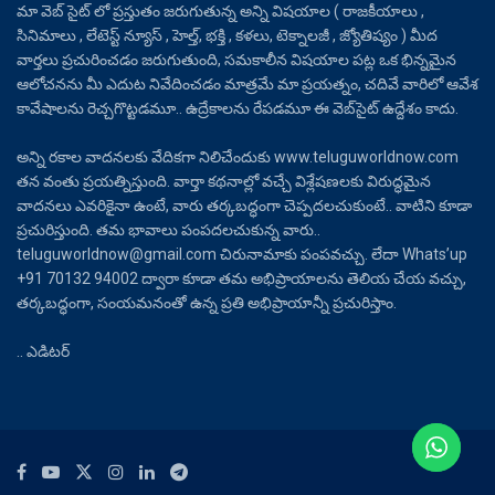
మా వెబ్ సైట్ లో ప్రస్తుతం జరుగుతున్న అన్ని విషయాల ( రాజకీయాలు ,
సినిమాలు , లేటెస్ట్ న్యూస్ , హెల్త్, భక్తి , కళలు, టెక్నాలజీ , జ్యోతిష్యం ) మీద
వార్తలు ప్రచురించడం జరుగుతుంది, సమకాలీన విషయాల పట్ల ఒక భిన్నమైన
ఆలోచనను మీ ఎదుట నివేదించడం మాత్రమే మా ప్రయత్నం, చదివే వారిలో ఆవేశ
కావేషాలను రెచ్చగొట్టడమూ.. ఉద్రేకాలను రేపడమూ ఈ వెబ్‌సైట్ ఉద్దేశం కాదు.
అన్ని రకాల వాదనలకు వేదికగా నిలిచేందుకు www.teluguworldnow.com
తన వంతు ప్రయత్నిస్తుంది. వార్తా కథనాల్లో వచ్చే విశ్లేషణలకు విరుద్ధమైన
వాదనలు ఎవరికైనా ఉంటే, వారు తర్కబద్ధంగా చెప్పదలచుకుంటే.. వాటిని కూడా
ప్రచురిస్తుంది. తమ భావాలు పంపదలచుకున్న వారు..
teluguworldnow@gmail.com చిరునామాకు పంపవచ్చు. లేదా Whats’up
+91 70132 94002 ద్వారా కూడా తమ అభిప్రాయాలను తెలియ చేయ వచ్చు,
తర్కబద్ధంగా, సంయమనంతో ఉన్న ప్రతి అభిప్రాయాన్నీ ప్రచురిస్తాం.
.. ఎడిటర్