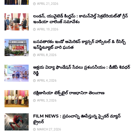
APRIL 21, 2026
లండన్, యునైటెడ్ కింగ్డమ్ : కామన్‌వెల్త్ సెక్రటేరియట్‌తో గ్రీన్
ఇండియా చాలెంజ్ సమావేశం
APRIL 19, 2026
బసవతారకం ఇండో అమెరికన్ క్యాన్సర్ హాస్పిటల్ & రీసెర్చ్
ఇన్‌స్టిట్యూట్ వారి ఘనత
APRIL 8, 2026
అక్షయ విద్యా ఫౌండేషన్ సేవలు ప్రశంసనీయం : డీజీపీ శివధర్
రెడ్డి
APRIL 4, 2026
దక్షిణాసియా టెక్స్‌టైల్ రాజధానిగా తెలంగాణ
APRIL 3, 2026
FILM NEWS : ప్రపంచాన్ని ఊపేస్తున్న స్పైడర్ మ్యాన్
ట్రైలర్
MARCH 27, 2026