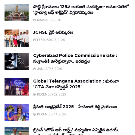
పొట్టి శ్రీరాములు 125వ జయంతి సందర్భంగా అమరావతిలో
‘స్టాచ్యూ ఆఫ్ శాక్రిఫైస్’ విగ్రహావిష్కరణ
MARCH 16, 2026
JCHSL డైరీ ఆవిష్కరణ
FEBRUARY 27, 2026
Cyberabad Police Commissionerate :
సంక్రాంతికి ఊరెళ్తున్నారా.. జరభద్రం!
JANUARY 3, 2026
Global Telangana Association : ఘనంగా
‘GTA మెగా కన్వెన్షన్ 2025’
DECEMBER 29, 2025
శ్రీమతి ఆంధ్రప్రదేశ్ 2025 – హేమలత రెడ్డి ప్రయాణం
DECEMBER 14, 2025
బ్రిటన్ ‘హౌస్ ఆఫ్ లార్డ్స్’ సభ్యుడిగా ఎన్నికైన ఉదయ్