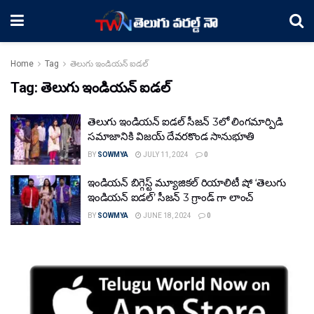
Home
Tag
తెలుగు ఇండియన్ ఐడల్
Tag:
తెలుగు ఇండియన్ ఐడల్
తెలుగు ఇండియన్ ఐడల్ సీజన్ 3లో లింగమార్పిడి
సమాజానికి విజయ్ దేవరకొండ సానుభూతి
BY
SOWMYA
JULY 11, 2024
0
ఇండియన్ బిగ్గెస్ట్ మ్యూజికల్ రియాలిటీ షో ‘తెలుగు
ఇండియన్ ఐడల్’ సీజన్ 3 గ్రాండ్ గా లాంచ్
BY
SOWMYA
JUNE 18, 2024
0