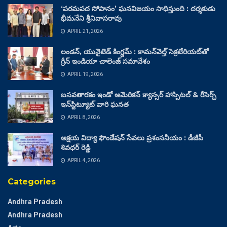
‘పరమపద సోపానం’ ఘనవిజయం సాధిస్తుంది : దర్శకుడు
భీమనేని శ్రీనివాసరావు
APRIL 21, 2026
లండన్, యునైటెడ్ కింగ్డమ్ : కామన్‌వెల్త్ సెక్రటేరియట్‌తో
గ్రీన్ ఇండియా చాలెంజ్ సమావేశం
APRIL 19, 2026
బసవతారకం ఇండో అమెరికన్ క్యాన్సర్ హాస్పిటల్ & రీసెర్చ్
ఇన్‌స్టిట్యూట్ వారి ఘనత
APRIL 8, 2026
అక్షయ విద్యా ఫౌండేషన్ సేవలు ప్రశంసనీయం : డీజీపీ
శివధర్ రెడ్డి
APRIL 4, 2026
Categories
Andhra Pradesh
Andhra Pradesh