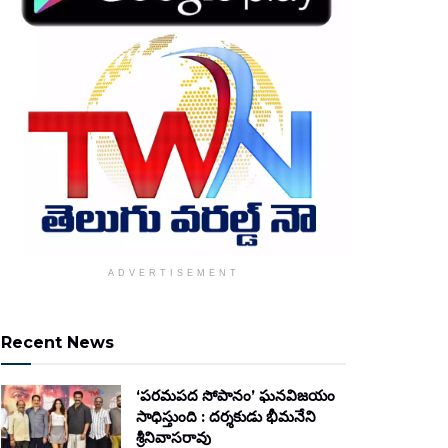
ADVERTISEMENT
Recent News
‘పరమపద సోపానం’ ఘనవిజయం
సాధిస్తుంది : దర్శకుడు భీమనేని
శ్రీనివాసరావు