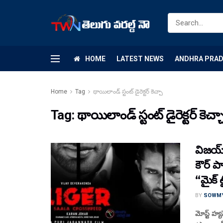
HOME
LATEST NEWS
ANDHRA PRA
Home
Tag
థాయిలాండ్ స్టంట్ డైరెక్టర్ కెచ్చా
Tag:
థాయిలాండ్ స్టంట్ డైరెక్టర్ కెచ్చ
విజయ్ 
కౌర్ పా
“మైక్ 
BY
SOWM
మోస్ట్ హ్