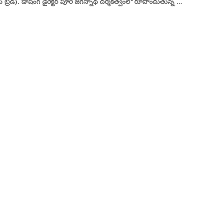
స్ బ్రీడ్). డాషింగ్ డైరెక్టర్ పూరి జగన్నాథ్ దర్శకత్వంలో రూపొందుతున్న ...