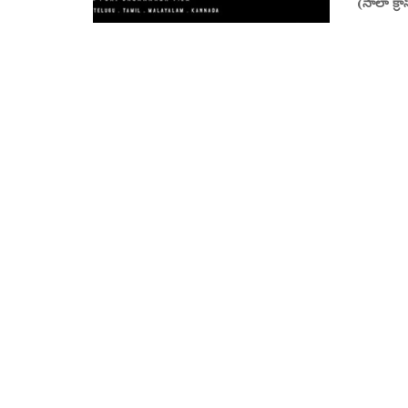
(సాలా క్రా