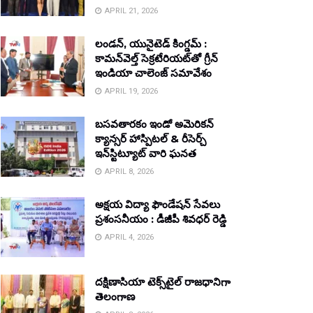
APRIL 21, 2026
లండన్, యునైటెడ్ కింగ్డమ్ :
కామన్‌వెల్త్ సెక్రటేరియట్‌తో గ్రీన్
ఇండియా చాలెంజ్ సమావేశం
APRIL 19, 2026
బసవతారకం ఇండో అమెరికన్
క్యాన్సర్ హాస్పిటల్ & రీసెర్చ్
ఇన్‌స్టిట్యూట్ వారి ఘనత
APRIL 8, 2026
అక్షయ విద్యా ఫౌండేషన్ సేవలు
ప్రశంసనీయం : డీజీపీ శివధర్ రెడ్డి
APRIL 4, 2026
దక్షిణాసియా టెక్స్‌టైల్ రాజధానిగా
తెలంగాణ