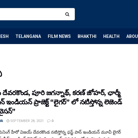
DESH
TELANGANA
FILM NEWS
BHAKTHI
HEALTH
ABOU
ా
దేవరకొండ, పూరి జగన్నాథ్, కరణ్ జోహర్, ఛార్మీ
న్ ఇండియన్ ప్రాజెక్ట్ “లైగర్‌” లో నటిస్తోన్న లెజెండ్
టైసన్”
YA
SEPTEMBER 28, 2021
0
యపెనింగ్ హీరో విజయ్ దేవరకొండ నటిస్తోన్న ఫస్ట్ పాన్ ఇండియన్ మూవీ లైగర్