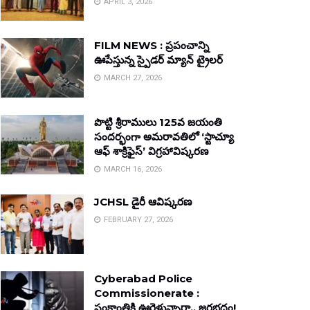
APRIL 3, 2026
FILM NEWS : ప్రపంచాన్ని
ఊపేస్తున్న స్పైడర్ మ్యాన్ ట్రైలర్
MARCH 27, 2026
పొట్టి శ్రీరాములు 125వ జయంతి
సందర్భంగా అమరావతిలో ‘స్టాచ్యూ
ఆఫ్ శాక్రిఫైస్’ విగ్రహావిష్కరణ
MARCH 16, 2026
JCHSL డైరీ ఆవిష్కరణ
FEBRUARY 27, 2026
Cyberabad Police
Commissionerate :
సంక్రాంతికి ఊరెళ్తున్నారా.. జరభద్రం!