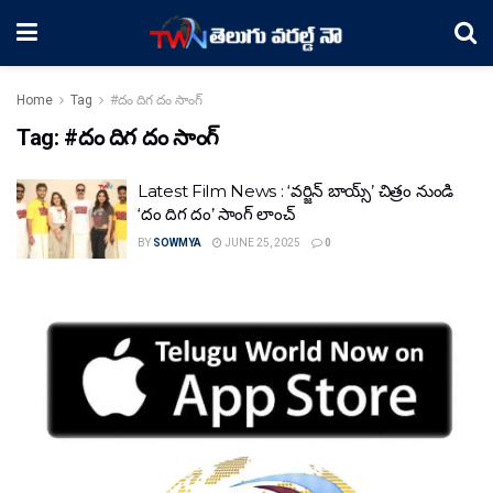
Home
Tag
#దం దిగ దం సాంగ్
Tag:
#దం దిగ దం సాంగ్
Latest Film News : ‘వర్జిన్ బాయ్స్’ చిత్రం నుండి
‘దం దిగ దం’ సాంగ్ లాంచ్
BY
SOWMYA
JUNE 25, 2025
0