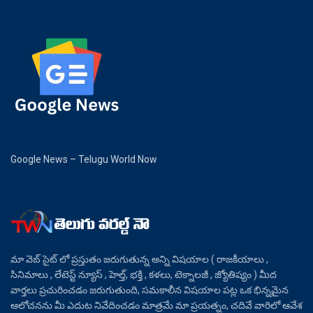
Google News – Telugu World Now
మా వెబ్ సైట్ లో ప్రస్తుతం జరుగుతున్న అన్ని విషయాల ( రాజకీయాలు ,
సినిమాలు , లేటెస్ట్ న్యూస్ , హెల్త్, భక్తి , కళలు, టెక్నాలజీ , జ్యోతిష్యం ) మీద
వార్తలు ప్రచురించడం జరుగుతుంది, సమకాలీన విషయాల పట్ల ఒక భిన్నమైన
ఆలోచనను మీ ఎదుట నివేదించడం మాత్రమే మా ప్రయత్నం, చదివే వారిలో ఆవేశ