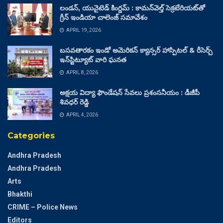
లండన్, యునైటెడ్ కింగ్డమ్ : కామన్‌వెల్త్ సెక్రటేరియట్‌తో
గ్రీన్ ఇండియా చాలెంజ్ సమావేశం
APRIL 19, 2026
బసవతారకం ఇండో అమెరికన్ క్యాన్సర్ హాస్పిటల్ & రీసెర్చ్
ఇన్‌స్టిట్యూట్ వారి ఘనత
APRIL 8, 2026
అక్షయ విద్యా ఫౌండేషన్ సేవలు ప్రశంసనీయం : డీజీపీ
శివధర్ రెడ్డి
APRIL 4, 2026
Categories
Andhra Pradesh
Andhra Pradesh
Arts
Bhakthi
CRIME – Police News
Editors