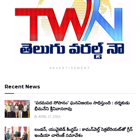
ADVERTISEMENT
Recent News
‘పరమపద సోపానం’ ఘనవిజయం సాధిస్తుంది : దర్శకుడు
భీమనేని శ్రీనివాసరావు
APRIL 21, 2026
లండన్, యునైటెడ్ కింగ్డమ్ : కామన్‌వెల్త్ సెక్రటేరియట్‌తో గ్రీన్
ఇండియా చాలెంజ్ సమావేశం