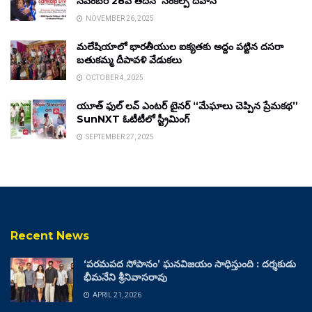
నవంబర్ 28వ తేదీన ‘సంకల్ప్ దివాస్’
NOVEMBER 26, 2025
మలేషియాలో భారతీయుల ఐక్యతకు అద్దం పట్టిన దసరా
బతుకమ్మ దీపావళి వేడుకలు
OCTOBER 4, 2025
యూత్ ఫుల్ లవ్ ఎంటర్ టైనర్ “మేఘాలు చెప్పిన ప్రేమకథ”
SunNXT ఓటీటీలో స్ట్రీమింగ్
SEPTEMBER 27, 2025
Recent News
‘పరమపద సోపానం’ ఘనవిజయం సాధిస్తుంది : దర్శకుడు
భీమనేని శ్రీనివాసరావు
APRIL 21, 2026