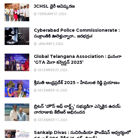
JCHSL డైరీ ఆవిష్కరణ
FEBRUARY 27, 2026
Cyberabad Police Commissionerate :
సంక్రాంతికి ఊరెళ్తున్నారా.. జరభద్రం!
JANUARY 3, 2026
Global Telangana Association : ఘనంగా
‘GTA మెగా కన్వెన్షన్ 2025’
DECEMBER 29, 2025
శ్రీమతి ఆంధ్రప్రదేశ్ 2025 – హేమలత రెడ్డి ప్రయాణం
DECEMBER 14, 2025
బ్రిటన్ ‘హౌస్ ఆఫ్ లార్డ్స్’ సభ్యుడిగా ఎన్నికైన ఉదయ్
నాగరాజుకు కేటీఆర్ అభినందన
DECEMBER 11, 2025
Sankalp Divas : సుచిరిండియా ఫౌండేషన్ ఆధ్వర్యంలో