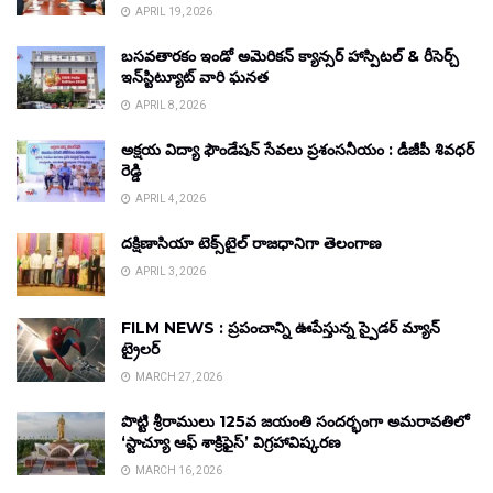
APRIL 19, 2026
బసవతారకం ఇండో అమెరికన్ క్యాన్సర్ హాస్పిటల్ & రీసెర్చ్
ఇన్‌స్టిట్యూట్ వారి ఘనత
APRIL 8, 2026
అక్షయ విద్యా ఫౌండేషన్ సేవలు ప్రశంసనీయం : డీజీపీ శివధర్
రెడ్డి
APRIL 4, 2026
దక్షిణాసియా టెక్స్‌టైల్ రాజధానిగా తెలంగాణ
APRIL 3, 2026
FILM NEWS : ప్రపంచాన్ని ఊపేస్తున్న స్పైడర్ మ్యాన్
ట్రైలర్
MARCH 27, 2026
పొట్టి శ్రీరాములు 125వ జయంతి సందర్భంగా అమరావతిలో
‘స్టాచ్యూ ఆఫ్ శాక్రిఫైస్’ విగ్రహావిష్కరణ
MARCH 16, 2026