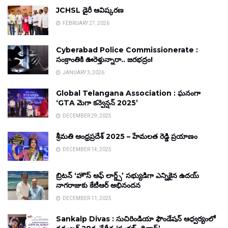
JCHSL డైరీ ఆవిష్కరణ
FEBRUARY 27, 2026
Cyberabad Police Commissionerate :
సంక్రాంతికి ఊరెళ్తున్నారా.. జరభద్రం!
JANUARY 3, 2026
Global Telangana Association : ఘనంగా
‘GTA మెగా కన్వెన్షన్ 2025’
DECEMBER 29, 2025
శ్రీమతి ఆంధ్రప్రదేశ్ 2025 – హేమలత రెడ్డి ప్రయాణం
DECEMBER 14, 2025
బ్రిటన్ ‘హౌస్ ఆఫ్ లార్డ్స్’ సభ్యుడిగా ఎన్నికైన ఉదయ్
నాగరాజుకు కేటీఆర్ అభినందన
DECEMBER 11, 2025
Sankalp Divas : సుచిరిండియా ఫౌండేషన్ ఆధ్వర్యంలో