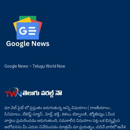
Google News – Telugu World Now
మా వెబ్ సైట్ లో ప్రస్తుతం జరుగుతున్న అన్ని విషయాల ( రాజకీయాలు ,
సినిమాలు , లేటెస్ట్ న్యూస్ , హెల్త్, భక్తి , కళలు, టెక్నాలజీ , జ్యోతిష్యం ) మీద
వార్తలు ప్రచురించడం జరుగుతుంది, సమకాలీన విషయాల పట్ల ఒక భిన్నమైన
ఆలోచనను మీ ఎదుట నివేదించడం మాత్రమే మా ప్రయత్నం, చదివే వారిలో ఆవేశ