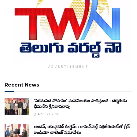
ADVERTISEMENT
Recent News
‘పరమపద సోపానం’ ఘనవిజయం సాధిస్తుంది : దర్శకుడు
భీమనేని శ్రీనివాసరావు
APRIL 21, 2026
లండన్, యునైటెడ్ కింగ్డమ్ : కామన్‌వెల్త్ సెక్రటేరియట్‌తో గ్రీన్
ఇండియా చాలెంజ్ సమావేశం