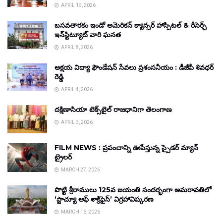
APRIL 19, 2026
బసవతారకం ఇండో అమెరికన్ క్యాన్సర్ హాస్పిటల్ & రీసెర్చ్
ఇన్‌స్టిట్యూట్ వారి ఘనత
APRIL 8, 2026
అక్షయ విద్యా ఫౌండేషన్ సేవలు ప్రశంసనీయం : డీజీపీ శివధర్
రెడ్డి
APRIL 4, 2026
దక్షిణాసియా టెక్స్‌టైల్ రాజధానిగా తెలంగాణ
APRIL 3, 2026
FILM NEWS : ప్రపంచాన్ని ఊపేస్తున్న స్పైడర్ మ్యాన్
ట్రైలర్
MARCH 27, 2026
పొట్టి శ్రీరాములు 125వ జయంతి సందర్భంగా అమరావతిలో
‘స్టాచ్యూ ఆఫ్ శాక్రిఫైస్’ విగ్రహావిష్కరణ
MARCH 16, 2026