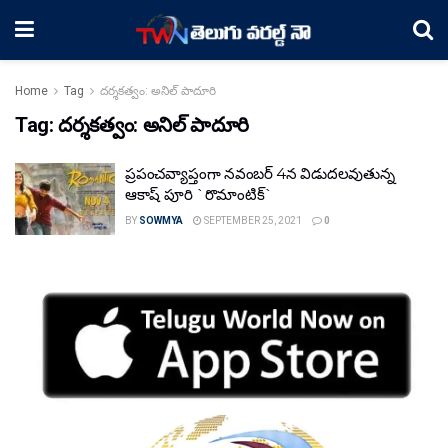
Home
Tag
ద‌ర్శ‌కత్వం: అనిల్ పాదూరి
Tag:
ద‌ర్శ‌కత్వం: అనిల్ పాదూరి
ప్రపంచవ్యాప్తంగా నవంబర్ 4న విడుదలవుతున్న‌
ఆకాష్ పూరి `రొమాంటిక్`
BY
SOWMYA
SEPTEMBER 25, 2021
0