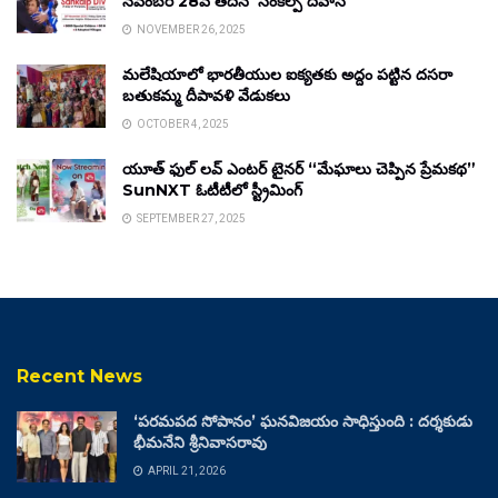
నవంబర్ 28వ తేదీన ‘సంకల్ప్ దివాస్’
NOVEMBER 26, 2025
మలేషియాలో భారతీయుల ఐక్యతకు అద్దం పట్టిన దసరా
బతుకమ్మ దీపావళి వేడుకలు
OCTOBER 4, 2025
యూత్ ఫుల్ లవ్ ఎంటర్ టైనర్ “మేఘాలు చెప్పిన ప్రేమకథ”
SunNXT ఓటీటీలో స్ట్రీమింగ్
SEPTEMBER 27, 2025
Recent News
‘పరమపద సోపానం’ ఘనవిజయం సాధిస్తుంది : దర్శకుడు
భీమనేని శ్రీనివాసరావు
APRIL 21, 2026