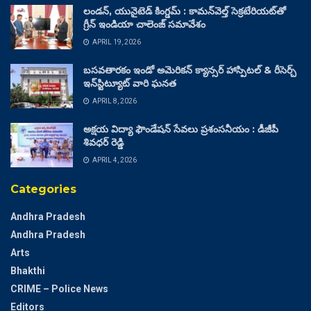
లండన్, యునైటెడ్ కింగ్డమ్ : కామన్‌వెల్త్ సెక్రటేరియట్‌తో
గ్రీన్ ఇండియా చాలెంజ్ సమావేశం
APRIL 19, 2026
బసవతారకం ఇండో అమెరికన్ క్యాన్సర్ హాస్పిటల్ & రీసెర్చ్
ఇన్‌స్టిట్యూట్ వారి ఘనత
APRIL 8, 2026
అక్షయ విద్యా ఫౌండేషన్ సేవలు ప్రశంసనీయం : డీజీపీ
శివధర్ రెడ్డి
APRIL 4, 2026
Categories
Andhra Pradesh
Andhra Pradesh
Arts
Bhakthi
CRIME – Police News
Editors