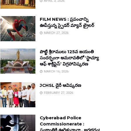
APRIL 3, 2026
FILM NEWS : ప్రపంచాన్ని
ఊపేస్తున్న స్పైడర్ మ్యాన్ ట్రైలర్
MARCH 27, 2026
పొట్టి శ్రీరాములు 125వ జయంతి
సందర్భంగా అమరావతిలో ‘స్టాచ్యూ
ఆఫ్ శాక్రిఫైస్’ విగ్రహావిష్కరణ
MARCH 16, 2026
JCHSL డైరీ ఆవిష్కరణ
FEBRUARY 27, 2026
Cyberabad Police
Commissionerate :
సంక్రాంతికి ఊరెళ్తున్నారా.. జరభద్రం!