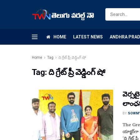
HOME
LATEST NEWS
ANDHRA PRA
Home
Tag
ది గ్రేట్ ప్రీ వెడ్డింగ్ షో
Tag:
ది గ్రేట్ ప్రీ వెడ్డింగ్ షో
వెర్స‌టై
లాంఛ‌
BY
SOWM
The Great
యాక్ట‌ర్‌గ
‘ది గ్రేట్ ప్రీ