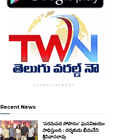
ADVERTISEMENT
Recent News
‘పరమపద సోపానం’ ఘనవిజయం
సాధిస్తుంది : దర్శకుడు భీమనేని
శ్రీనివాసరావు