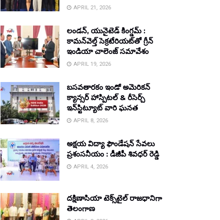
APRIL 21, 2026
లండన్, యునైటెడ్ కింగ్డమ్ :
కామన్‌వెల్త్ సెక్రటేరియట్‌తో గ్రీన్
ఇండియా చాలెంజ్ సమావేశం
APRIL 19, 2026
బసవతారకం ఇండో అమెరికన్
క్యాన్సర్ హాస్పిటల్ & రీసెర్చ్
ఇన్‌స్టిట్యూట్ వారి ఘనత
APRIL 8, 2026
అక్షయ విద్యా ఫౌండేషన్ సేవలు
ప్రశంసనీయం : డీజీపీ శివధర్ రెడ్డి
APRIL 4, 2026
దక్షిణాసియా టెక్స్‌టైల్ రాజధానిగా
తెలంగాణ