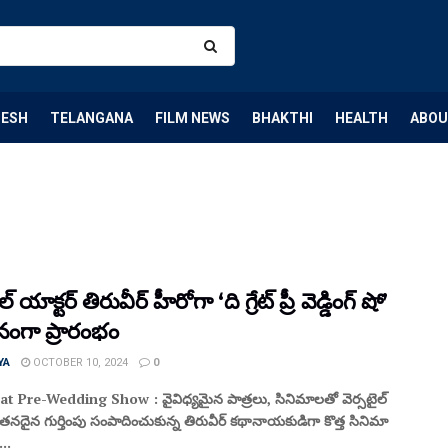
DESH
TELANGANA
FILM NEWS
BHAKTHI
HEALTH
ABOU
ల్ యాక్ట‌ర్ తిరువీర్ హీరోగా ‘ది గ్రేట్ ప్రీ వెడ్డింగ్ షో’
నంగా ప్రారంభం
YA
OCTOBER 10, 2024
0
 Pre-Wedding Show : వైవిధ్య‌మైన పాత్ర‌లు, సినిమాల‌తో వెర్స‌టైల్
ా త‌న‌దైన గుర్తింపు సంపాదించుకున్న తిరువీర్ క‌థానాయ‌కుడిగా కొత్త సినిమా
 ...