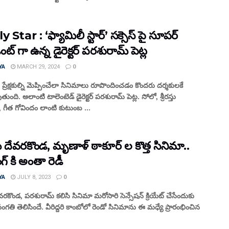
 Star : ‘ఫ్యామిలీ స్టార్’ సక్సెస్ పై సూపర్
ెంట్ గా ఉన్న డైరెక్టర్ పరశురామ్ పెట్ల
YA
MARCH 29, 2024
0
్రేక్షకుల్ని మెప్పించేలా సినిమాలు రూపొందించడం కొందరు దర్శకులకే
ంది. అలాంటి టాలెంటెడ్ డైరెక్టర్ పరశురామ్ పెట్ల. సోలో, శ్రీరస్తు
 గీత గోవిందం లాంటి కుటుంబ ...
దేవరకొండ, మృణాళ్ ఠాకూర్ ల కొత్త సినిమా..
్ కి అంతా రెడీ
YA
JULY 8, 2023
0
రకొండ, పరశురామ్ కలిసి సినిమా మరోసారి సెన్సేషన్ క్రియేట్ చేసేందుకు
సంగతి తెలిసిందే. వీరిద్దరి కాంబోలో రెండో సినిమాను ఈ మధ్యే ప్రారంభించిన