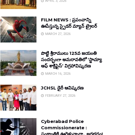
APRIL 3, 2026
FILM NEWS : ప్రపంచాన్ని
ఊపేస్తున్న స్పైడర్ మ్యాన్ ట్రైలర్
MARCH 27, 2026
పొట్టి శ్రీరాములు 125వ జయంతి
సందర్భంగా అమరావతిలో ‘స్టాచ్యూ
ఆఫ్ శాక్రిఫైస్’ విగ్రహావిష్కరణ
MARCH 16, 2026
JCHSL డైరీ ఆవిష్కరణ
FEBRUARY 27, 2026
Cyberabad Police
Commissionerate :
సంక్రాంతికి ఊరెళ్తున్నారా.. జరభద్రం!