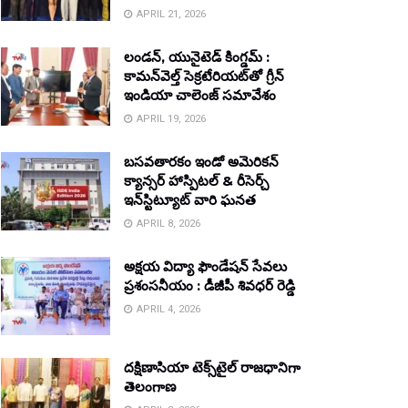
APRIL 21, 2026
లండన్, యునైటెడ్ కింగ్డమ్ :
కామన్‌వెల్త్ సెక్రటేరియట్‌తో గ్రీన్
ఇండియా చాలెంజ్ సమావేశం
APRIL 19, 2026
బసవతారకం ఇండో అమెరికన్
క్యాన్సర్ హాస్పిటల్ & రీసెర్చ్
ఇన్‌స్టిట్యూట్ వారి ఘనత
APRIL 8, 2026
అక్షయ విద్యా ఫౌండేషన్ సేవలు
ప్రశంసనీయం : డీజీపీ శివధర్ రెడ్డి
APRIL 4, 2026
దక్షిణాసియా టెక్స్‌టైల్ రాజధానిగా
తెలంగాణ