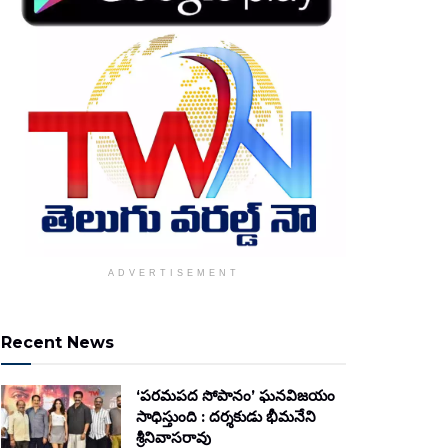
ADVERTISEMENT
Recent News
‘పరమపద సోపానం’ ఘనవిజయం
సాధిస్తుంది : దర్శకుడు భీమనేని
శ్రీనివాసరావు