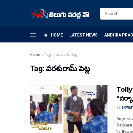
HOME
LATEST NEWS
ANDHRA PRA
Home
Tag
పరశురామ్ పెట్ల
Tag:
పరశురామ్ పెట్ల
Tolly
“సర్క
BY
SOWM
Superst
Sarkaru
Tollywoo