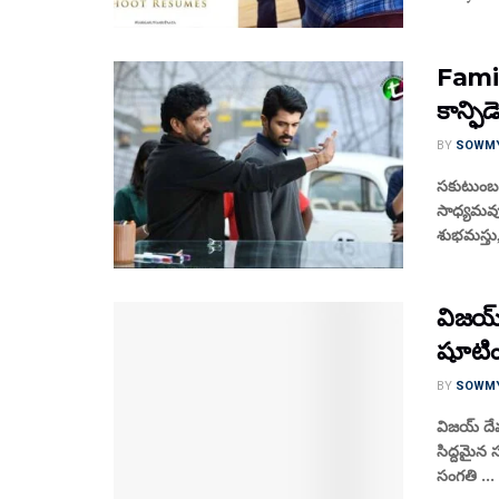
Family
కాన్ఫిడ
BY
SOWM
సకుటుంబ ప
సాధ్యమవుతు
శుభమస్తు,
విజయ్ 
షూటింగ
BY
SOWM
విజయ్ దేవ
సిద్దమైన 
సంగతి ...