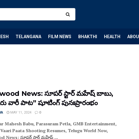
DESH
TELANGANA
FILM NEWS
BHAKTHI
HEALTH
ABOU
wood News: సూపర్ స్టార్ మహేష్ బాబు,
ారు వారీ పాట” షూటింగ్ పునఃప్రారంభం
YA
MAY 11, 2024
0
ar Mahesh Babu, Parasuram Petla, GMB Entertainment,
 Vaari Paata Shooting Resumes, Telugu World Now,
d News: సూపర్ స్టార్ మహేష్ ...