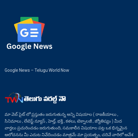
Google News – Telugu World Now
మా వెబ్ సైట్ లో ప్రస్తుతం జరుగుతున్న అన్ని విషయాల ( రాజకీయాలు ,
సినిమాలు , లేటెస్ట్ న్యూస్ , హెల్త్, భక్తి , కళలు, టెక్నాలజీ , జ్యోతిష్యం ) మీద
వార్తలు ప్రచురించడం జరుగుతుంది, సమకాలీన విషయాల పట్ల ఒక భిన్నమైన
ఆలోచనను మీ ఎదుట నివేదించడం మాత్రమే మా ప్రయత్నం, చదివే వారిలో ఆవేశ