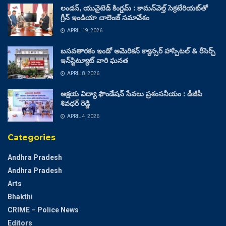
లండన్, యునైటెడ్ కింగ్డమ్ : కామన్‌వెల్త్ సెక్రటేరియట్‌తో
గ్రీన్ ఇండియా చాలెంజ్ సమావేశం
APRIL 19, 2026
బసవతారకం ఇండో అమెరికన్ క్యాన్సర్ హాస్పిటల్ & రీసెర్చ్
ఇన్‌స్టిట్యూట్ వారి ఘనత
APRIL 8, 2026
అక్షయ విద్యా ఫౌండేషన్ సేవలు ప్రశంసనీయం : డీజీపీ
శివధర్ రెడ్డి
APRIL 4, 2026
Categories
Andhra Pradesh
Andhra Pradesh
Arts
Bhakthi
CRIME – Police News
Editors