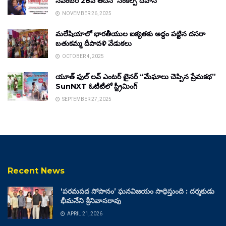
నవంబర్ 28వ తేదీన ‘సంకల్ప్ దివాస్’
NOVEMBER 26, 2025
మలేషియాలో భారతీయుల ఐక్యతకు అద్దం పట్టిన దసరా
బతుకమ్మ దీపావళి వేడుకలు
OCTOBER 4, 2025
యూత్ ఫుల్ లవ్ ఎంటర్ టైనర్ “మేఘాలు చెప్పిన ప్రేమకథ”
SunNXT ఓటీటీలో స్ట్రీమింగ్
SEPTEMBER 27, 2025
Recent News
‘పరమపద సోపానం’ ఘనవిజయం సాధిస్తుంది : దర్శకుడు
భీమనేని శ్రీనివాసరావు
APRIL 21, 2026