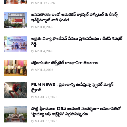
APRIL 19, 2026
బసవతారకం ఇండో అమెరికన్ క్యాన్సర్ హాస్పిటల్ & రీసెర్చ్
ఇన్‌స్టిట్యూట్ వారి ఘనత
APRIL 8, 2026
అక్షయ విద్యా ఫౌండేషన్ సేవలు ప్రశంసనీయం : డీజీపీ శివధర్
రెడ్డి
APRIL 4, 2026
దక్షిణాసియా టెక్స్‌టైల్ రాజధానిగా తెలంగాణ
APRIL 3, 2026
FILM NEWS : ప్రపంచాన్ని ఊపేస్తున్న స్పైడర్ మ్యాన్
ట్రైలర్
MARCH 27, 2026
పొట్టి శ్రీరాములు 125వ జయంతి సందర్భంగా అమరావతిలో
‘స్టాచ్యూ ఆఫ్ శాక్రిఫైస్’ విగ్రహావిష్కరణ
MARCH 16, 2026