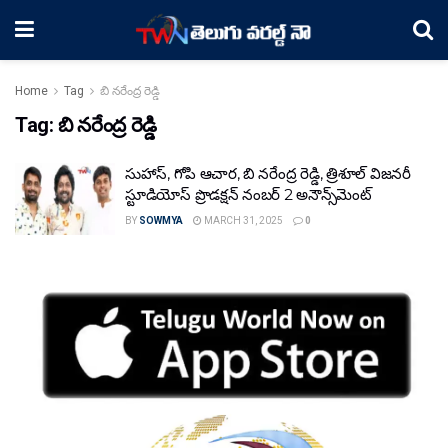
Home
Tag
బి నరేంద్ర రెడ్డి
Tag:
బి నరేంద్ర రెడ్డి
సుహాస్, గోపి ఆచార, బి నరేంద్ర రెడ్డి, త్రిశూల్ విజనరీ
స్టూడియోస్ ప్రొడక్షన్ నంబర్ 2 అనౌన్స్‌మెంట్
BY
SOWMYA
MARCH 31, 2025
0