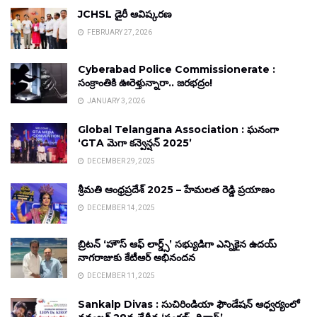
JCHSL డైరీ ఆవిష్కరణ
FEBRUARY 27, 2026
Cyberabad Police Commissionerate :
సంక్రాంతికి ఊరెళ్తున్నారా.. జరభద్రం!
JANUARY 3, 2026
Global Telangana Association : ఘనంగా
‘GTA మెగా కన్వెన్షన్ 2025’
DECEMBER 29, 2025
శ్రీమతి ఆంధ్రప్రదేశ్ 2025 – హేమలత రెడ్డి ప్రయాణం
DECEMBER 14, 2025
బ్రిటన్ ‘హౌస్ ఆఫ్ లార్డ్స్’ సభ్యుడిగా ఎన్నికైన ఉదయ్
నాగరాజుకు కేటీఆర్ అభినందన
DECEMBER 11, 2025
Sankalp Divas : సుచిరిండియా ఫౌండేషన్ ఆధ్వర్యంలో