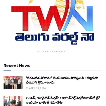
ADVERTISEMENT
Recent News
‘పరమపద సోపానం’ ఘనవిజయం సాధిస్తుంది : దర్శకుడు
భీమనేని శ్రీనివాసరావు
APRIL 21, 2026
లండన్, యునైటెడ్ కింగ్డమ్ : కామన్‌వెల్త్ సెక్రటేరియట్‌తో గ్రీన్
ఇండియా చాలెంజ్ సమావేశం