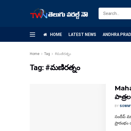
HOME
LATEST NEWS
ANDHRA PRA
Home
Tag
#మణిరత్నం
Tag:
#మణిరత్నం
Mahat
పాత్ర
BY
SOWM
సందీప్ మాధ
ప్రారంభం 