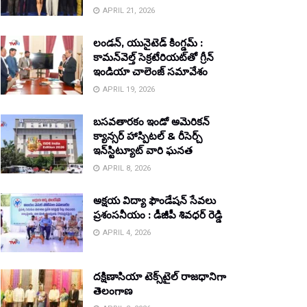
APRIL 21, 2026
లండన్, యునైటెడ్ కింగ్డమ్ :
కామన్‌వెల్త్ సెక్రటేరియట్‌తో గ్రీన్
ఇండియా చాలెంజ్ సమావేశం
APRIL 19, 2026
బసవతారకం ఇండో అమెరికన్
క్యాన్సర్ హాస్పిటల్ & రీసెర్చ్
ఇన్‌స్టిట్యూట్ వారి ఘనత
APRIL 8, 2026
అక్షయ విద్యా ఫౌండేషన్ సేవలు
ప్రశంసనీయం : డీజీపీ శివధర్ రెడ్డి
APRIL 4, 2026
దక్షిణాసియా టెక్స్‌టైల్ రాజధానిగా
తెలంగాణ