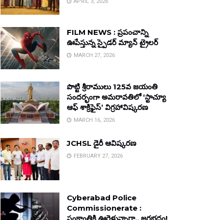
APRIL 3, 2026
FILM NEWS : ప్రపంచాన్ని
ఊపేస్తున్న స్పైడర్ మ్యాన్ ట్రైలర్
MARCH 27, 2026
పొట్టి శ్రీరాములు 125వ జయంతి
సందర్భంగా అమరావతిలో ‘స్టాచ్యూ
ఆఫ్ శాక్రిఫైస్’ విగ్రహావిష్కరణ
MARCH 16, 2026
JCHSL డైరీ ఆవిష్కరణ
FEBRUARY 27, 2026
Cyberabad Police
Commissionerate :
సంక్రాంతికి ఊరెళ్తున్నారా.. జరభద్రం!