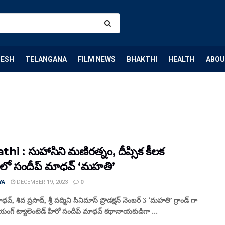
DESH
TELANGANA
FILM NEWS
BHAKTHI
HEALTH
ABOU
hi : సుహాసిని మణిరత్నం, దీప్సిక కీలక
లలో సందీప్ మాధవ్ ‘మహతి’
YA
DECEMBER 19, 2023
0
వ్, శివ ప్రసాద్, శ్రీ పద్మిని సినిమాస్ ప్రొడక్షన్ నెంబర్ 3 ‘మహతి’ గ్రాండ్ గా
యంగ్ ట్యాలెంటెడ్ హీరో సందీప్ మాధవ్ కథానాయకుడిగా ...