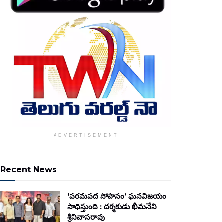
ADVERTISEMENT
Recent News
‘పరమపద సోపానం’ ఘనవిజయం
సాధిస్తుంది : దర్శకుడు భీమనేని
శ్రీనివాసరావు