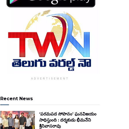
ADVERTISEMENT
Recent News
‘పరమపద సోపానం’ ఘనవిజయం
సాధిస్తుంది : దర్శకుడు భీమనేని
శ్రీనివాసరావు