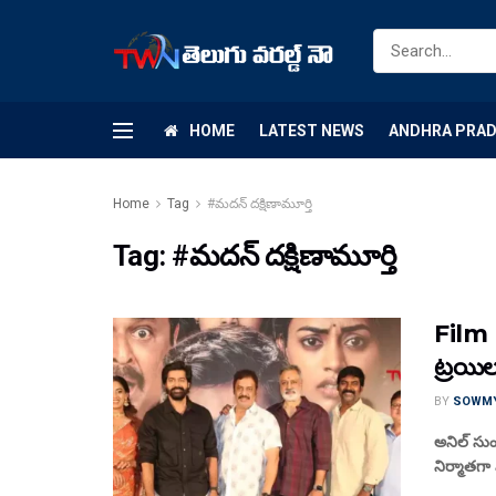
HOME
LATEST NEWS
ANDHRA PRA
Home
Tag
#మదన్ దక్షిణామూర్తి
Tag:
#మదన్ దక్షిణామూర్తి
Film 
ట్రయి
BY
SOWM
అనిల్ సుంకర
నిర్మాతగా 