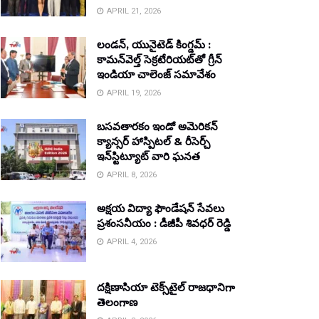
APRIL 21, 2026
లండన్, యునైటెడ్ కింగ్డమ్ :
కామన్‌వెల్త్ సెక్రటేరియట్‌తో గ్రీన్
ఇండియా చాలెంజ్ సమావేశం
APRIL 19, 2026
బసవతారకం ఇండో అమెరికన్
క్యాన్సర్ హాస్పిటల్ & రీసెర్చ్
ఇన్‌స్టిట్యూట్ వారి ఘనత
APRIL 8, 2026
అక్షయ విద్యా ఫౌండేషన్ సేవలు
ప్రశంసనీయం : డీజీపీ శివధర్ రెడ్డి
APRIL 4, 2026
దక్షిణాసియా టెక్స్‌టైల్ రాజధానిగా
తెలంగాణ