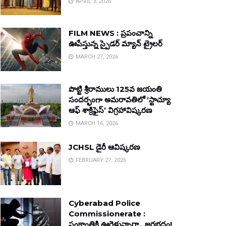
APRIL 3, 2026
FILM NEWS : ప్రపంచాన్ని
ఊపేస్తున్న స్పైడర్ మ్యాన్ ట్రైలర్
MARCH 27, 2026
పొట్టి శ్రీరాములు 125వ జయంతి
సందర్భంగా అమరావతిలో ‘స్టాచ్యూ
ఆఫ్ శాక్రిఫైస్’ విగ్రహావిష్కరణ
MARCH 16, 2026
JCHSL డైరీ ఆవిష్కరణ
FEBRUARY 27, 2026
Cyberabad Police
Commissionerate :
సంక్రాంతికి ఊరెళ్తున్నారా.. జరభద్రం!