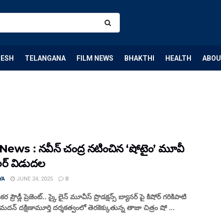
DESH
TELANGANA
FILM NEWS
BHAKTHI
HEALTH
ABOU
News : నవీన్ చంద్ర నటించిన ‘షోటైం’ మూవీ
లర్ విడుదల
YA
JUNE 24, 2025
0
 ప్రౌడ్లీ ప్రెజెంట్.. స్కై లైన్ మూవీస్ ప్రొడక్షన్స్ బ్యానర్ పై కిషోర్ గరికిపాటి
మదన్ దక్షిణామూర్తి దర్శకత్వంలో తెరకెక్కుతున్న తాజా చిత్రం షో ...