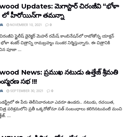
wood Updates: మెగాస్టార్ చిరంజీవి “భోళా
” లో హీరోయిన్‌గా తమన్నా
YA
NOVEMBER 10, 2021
0
 చిరంజీవి స్టైలీష్ డైరెక్టర్ మెహర్ రమేష్ కాంబినేషన్‌‌లో రాబోతోన్న యాక్షన్
 భోళా శంకర్ చిత్రాన్ని రామబ్రహ్మం సుంకర నిర్మిస్తున్నారు. ఈ చిత్రానికి
ిన పూజా ...
wood News: ప్రముఖ నటుడు ఉత్తేజ్ శ్రీమతి
ంస్మరణ సభ !!!
YA
SEPTEMBER 30, 2021
0
. ఇండస్ట్రీలో ఈ పేరు తెలీనివారంటూ ఎవరూ ఉండరు.. నటుడు, రచయిత,
, చిత్ర పరిశ్రమలోని ప్రతీ ఒక్కరోతోనూ సత్ సంబంధాలు కలిగినటువంటి మంచి
జ్. ...