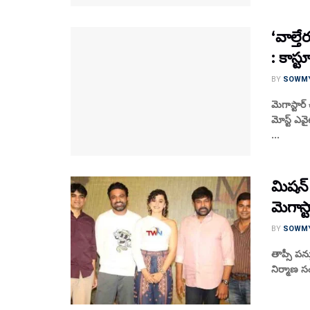
‘వాల్త
: కాస్
BY
SOWM
మెగాస్టార
మోస్ట్ ఎవ
...
మిషన్ 
మెగాస్
BY
SOWM
తాప్సీ పన
నిర్మాణ సంస