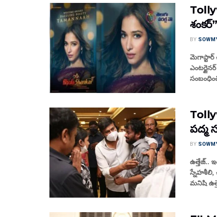
Tolly
శంకర్
BY
SOWM
మెగాస్టార్
ఎంటర్టైనర్
సంబంధించ
Tolly
పద్మ స
BY
SOWM
ఉత్తేజ్.
స్నేహశీలి
మనిషి ఉత్తే