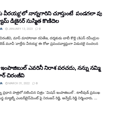
ేరు వీరయ్య’లో నాన్నగారిని చూస్తుంటే పండగలా వుంది
ట్యూమ్ డిజైనర్ సుస్మిత కొణిదెల
YA
JANUARY 13, 2023
0
్ చిరంజీవి, మాస్ మాహారాజా రవితేజ, దర్శకుడు బాబీ కొల్లి (కెఎస్ రవీంద్ర)ల
ైటెడ్ మూవీ 'వాల్తేరు వీరయ్య' ఈ రోజు ప్రపంచవ్యాప్తంగా విడుదలై సంచలన
ఇంపాజిబుల్ ఎవ‌రినీ నిరాశ‌ పరచదు, న‌న్ను న‌మ్మి సి
టార్ చిరంజీవి
YA
MARCH 31, 2022
0
్ను ప్రధాన పాత్రలో నటించిన చిత్రం `మిషన్ ఇంపాజిబుల్`. టాలీవుడ్ ప్రముఖ
్థ మ్యాట్నీ ఎంటర్‌టైన్‌మెంట్ పై నిరంజన్ రెడ్డి, అన్వేష్ రెడ్డి నిర్మించారు. ...