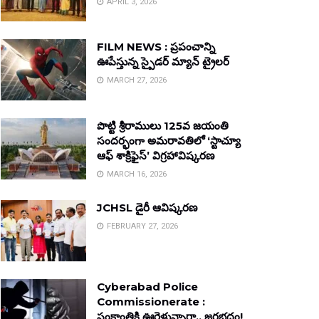
APRIL 3, 2026
FILM NEWS : ప్రపంచాన్ని
ఊపేస్తున్న స్పైడర్ మ్యాన్ ట్రైలర్
MARCH 27, 2026
పొట్టి శ్రీరాములు 125వ జయంతి
సందర్భంగా అమరావతిలో ‘స్టాచ్యూ
ఆఫ్ శాక్రిఫైస్’ విగ్రహావిష్కరణ
MARCH 16, 2026
JCHSL డైరీ ఆవిష్కరణ
FEBRUARY 27, 2026
Cyberabad Police
Commissionerate :
సంక్రాంతికి ఊరెళ్తున్నారా.. జరభద్రం!