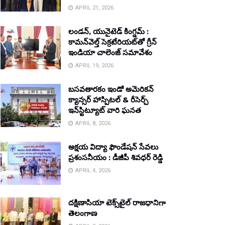
APRIL 21, 2026
లండన్, యునైటెడ్ కింగ్డమ్ :
కామన్‌వెల్త్ సెక్రటేరియట్‌తో గ్రీన్
ఇండియా చాలెంజ్ సమావేశం
APRIL 19, 2026
బసవతారకం ఇండో అమెరికన్
క్యాన్సర్ హాస్పిటల్ & రీసెర్చ్
ఇన్‌స్టిట్యూట్ వారి ఘనత
APRIL 8, 2026
అక్షయ విద్యా ఫౌండేషన్ సేవలు
ప్రశంసనీయం : డీజీపీ శివధర్ రెడ్డి
APRIL 4, 2026
దక్షిణాసియా టెక్స్‌టైల్ రాజధానిగా
తెలంగాణ