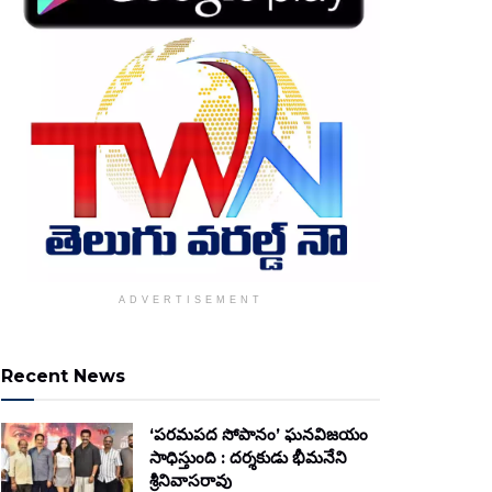
ADVERTISEMENT
Recent News
‘పరమపద సోపానం’ ఘనవిజయం
సాధిస్తుంది : దర్శకుడు భీమనేని
శ్రీనివాసరావు