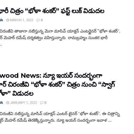
ారీ చిత్రం “భోళా శంకర్” ఫస్ట్ లుక్ విడుదల
YA
MARCH 1, 2022
0
 చిరంజీవి తాజాగా నటిస్తున్న మెగా మాసివ్ యాక్షన్ ఎంటర్టైనర్ “భోళా శంకర్".
మేకర్ మెహర్ రమేష్ దర్శకత్వం వహిస్తున్నారు రామబ్రహ్మం సుంకర భారీ
..
ywood News: న్యూ ఇయర్ సందర్భంగా
టార్ చిరంజీవి “భోళా శంకర్” చిత్రం నుంచి “స్వాగ్
ోళా” విడుదల
YA
JANUARY 1, 2022
0
 చిరంజీవి నటిస్తున్న మాసివ్ యాక్షన్ ఎంటర్ టైనర్ "భోళా శంకర్". ఈ చిత్రాన్ని
ైరెక్టర్ మేహర్ రమేష్ తెరకెక్కిస్తున్నారు. న్యూ ఇయర్ సందర్భంగా ఇవాళ ...