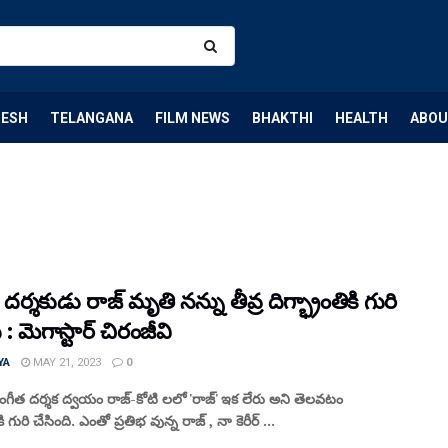
DESH
TELANGANA
FILM NEWS
BHAKTHI
HEALTH
ABOU
దర్శకుడు రాజ్ మృతి నన్ను తీవ్ర దిగ్భ్రాంతికి గురి
 : మెగాస్టార్ చిరంజీవి
YA
MAY 21, 2023
0
ంగీత దర్శక ద్వయం రాజ్-కోటి లలో 'రాజ్' ఇక లేరు అని తెలవటం
కి గురి చేసింది. ఎంతో ప్రతిభ వున్న రాజ్ , నా కెరీర్ ...