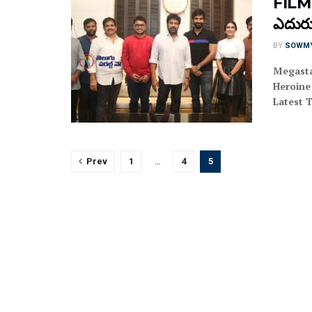
FILM 
ఎదురుచ
BY
SOWM
Megasta
Heroine 
Latest T
Prev
1
…
4
5