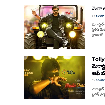
మెగా భ
BY
SOWM
మెగాస్టార్
స్టైలిష్ 
స్థాయిలో .
Toll
మెగాస్
ఆఫ్ భ
BY
SOWM
మెగాస్టార్
స్టైలిష్ డ