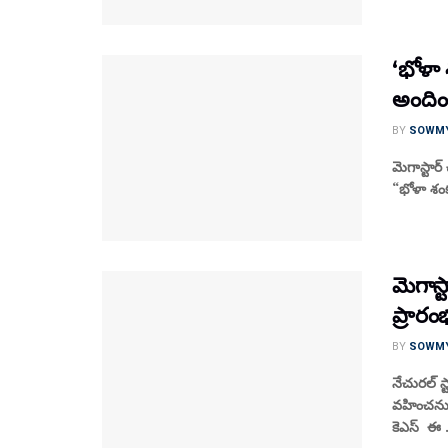
‘భోళా శ
అందించ
BY
SOWM
మెగాస్టార్
“భోళా శంక
మెగాస్
ప్రారం
BY
SOWM
నేచురల్ స్
వహించనున్
కెఎస్ ఈ .