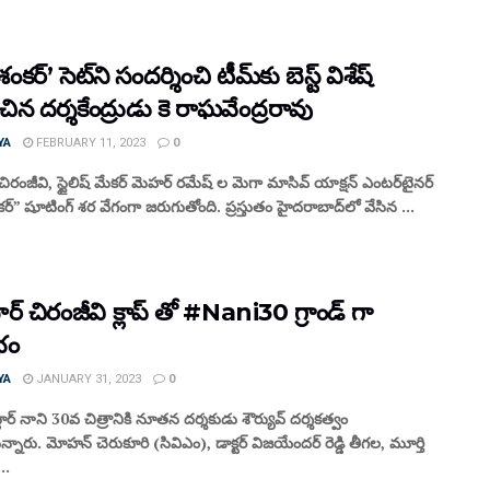
ంకర్’ సెట్‌ని సందర్శించి టీమ్‌కు బెస్ట్ విశేష్
ిన దర్శకేంద్రుడు కె రాఘవేంద్రరావు
YA
FEBRUARY 11, 2023
0
 చిరంజీవి, స్టైలిష్ మేకర్ మెహర్ రమేష్ ల మెగా మాసివ్ యాక్షన్ ఎంటర్‌టైనర్
ర్” షూటింగ్ శర వేగంగా జరుగుతోంది. ప్రస్తుతం హైదరాబాద్‌లో వేసిన ...
టార్ చిరంజీవి క్లాప్‌ తో #Nani30 గ్రాండ్ గా
భం
YA
JANUARY 31, 2023
0
టార్ నాని 30వ చిత్రానికి నూతన దర్శకుడు శౌర్యువ్ దర్శకత్వం
నారు. మోహన్ చెరుకూరి (సివిఎం), డాక్టర్ విజయేందర్ రెడ్డి తీగల, మూర్తి
..