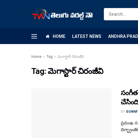
HOME
LATEST NEWS
ANDHRA PRA
Home
Tag
మెగాస్టార్ చిరంజీవి
Tag:
మెగాస్టార్ చిరంజీవి
సంగీత 
చేసింది
BY
SOWM
ప్రముఖ స
దిగ్భ్రాంతి