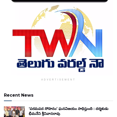
ADVERTISEMENT
Recent News
‘పరమపద సోపానం’ ఘనవిజయం సాధిస్తుంది : దర్శకుడు
భీమనేని శ్రీనివాసరావు