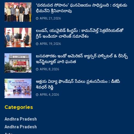
‘పరమపద సోపానం’ ఘనవిజయం సాధిస్తుంది : దర్శకుడు
భీమనేని శ్రీనివాసరావు
APRIL 21, 2026
లండన్, యునైటెడ్ కింగ్డమ్ : కామన్‌వెల్త్ సెక్రటేరియట్‌తో
గ్రీన్ ఇండియా చాలెంజ్ సమావేశం
APRIL 19, 2026
బసవతారకం ఇండో అమెరికన్ క్యాన్సర్ హాస్పిటల్ & రీసెర్చ్
ఇన్‌స్టిట్యూట్ వారి ఘనత
APRIL 8, 2026
అక్షయ విద్యా ఫౌండేషన్ సేవలు ప్రశంసనీయం : డీజీపీ
శివధర్ రెడ్డి
APRIL 4, 2026
Categories
Andhra Pradesh
Andhra Pradesh