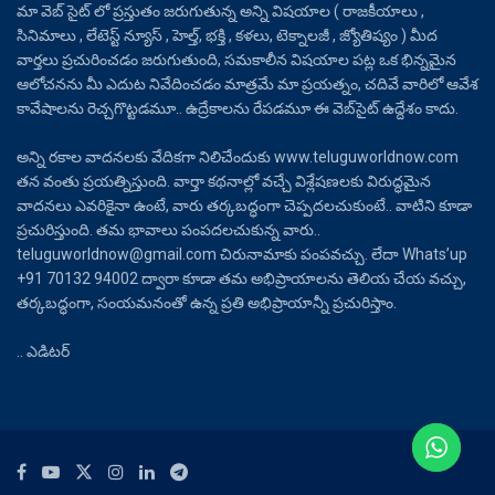
మా వెబ్ సైట్ లో ప్రస్తుతం జరుగుతున్న అన్ని విషయాల ( రాజకీయాలు ,
సినిమాలు , లేటెస్ట్ న్యూస్ , హెల్త్, భక్తి , కళలు, టెక్నాలజీ , జ్యోతిష్యం ) మీద
వార్తలు ప్రచురించడం జరుగుతుంది, సమకాలీన విషయాల పట్ల ఒక భిన్నమైన
ఆలోచనను మీ ఎదుట నివేదించడం మాత్రమే మా ప్రయత్నం, చదివే వారిలో ఆవేశ
కావేషాలను రెచ్చగొట్టడమూ.. ఉద్రేకాలను రేపడమూ ఈ వెబ్‌సైట్ ఉద్దేశం కాదు.
అన్ని రకాల వాదనలకు వేదికగా నిలిచేందుకు www.teluguworldnow.com
తన వంతు ప్రయత్నిస్తుంది. వార్తా కథనాల్లో వచ్చే విశ్లేషణలకు విరుద్ధమైన
వాదనలు ఎవరికైనా ఉంటే, వారు తర్కబద్ధంగా చెప్పదలచుకుంటే.. వాటిని కూడా
ప్రచురిస్తుంది. తమ భావాలు పంపదలచుకున్న వారు..
teluguworldnow@gmail.com చిరునామాకు పంపవచ్చు. లేదా Whats’up
+91 70132 94002 ద్వారా కూడా తమ అభిప్రాయాలను తెలియ చేయ వచ్చు,
తర్కబద్ధంగా, సంయమనంతో ఉన్న ప్రతి అభిప్రాయాన్నీ ప్రచురిస్తాం.
.. ఎడిటర్