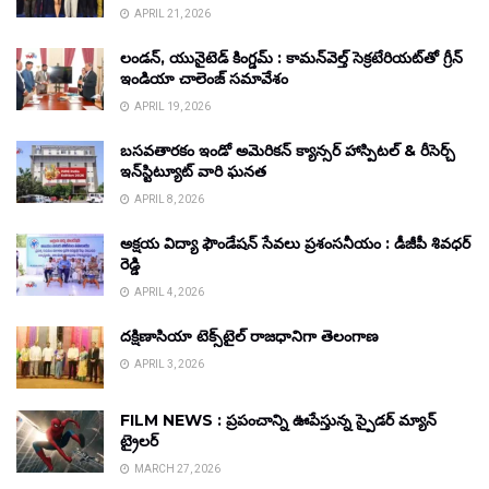
APRIL 21, 2026
లండన్, యునైటెడ్ కింగ్డమ్ : కామన్‌వెల్త్ సెక్రటేరియట్‌తో గ్రీన్
ఇండియా చాలెంజ్ సమావేశం
APRIL 19, 2026
బసవతారకం ఇండో అమెరికన్ క్యాన్సర్ హాస్పిటల్ & రీసెర్చ్
ఇన్‌స్టిట్యూట్ వారి ఘనత
APRIL 8, 2026
అక్షయ విద్యా ఫౌండేషన్ సేవలు ప్రశంసనీయం : డీజీపీ శివధర్
రెడ్డి
APRIL 4, 2026
దక్షిణాసియా టెక్స్‌టైల్ రాజధానిగా తెలంగాణ
APRIL 3, 2026
FILM NEWS : ప్రపంచాన్ని ఊపేస్తున్న స్పైడర్ మ్యాన్
ట్రైలర్
MARCH 27, 2026