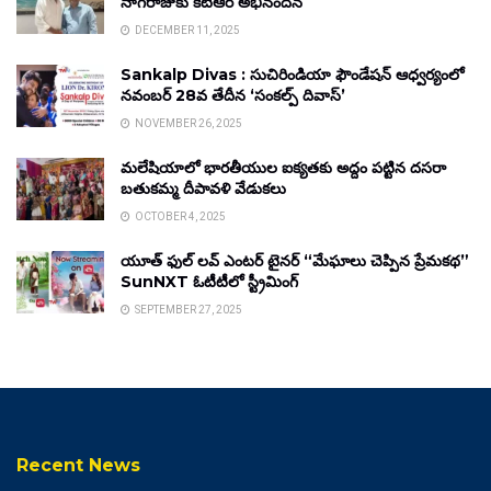
నాగరాజుకు కేటీఆర్ అభినందన
DECEMBER 11, 2025
Sankalp Divas : సుచిరిండియా ఫౌండేషన్ ఆధ్వర్యంలో
నవంబర్ 28వ తేదీన ‘సంకల్ప్ దివాస్’
NOVEMBER 26, 2025
మలేషియాలో భారతీయుల ఐక్యతకు అద్దం పట్టిన దసరా
బతుకమ్మ దీపావళి వేడుకలు
OCTOBER 4, 2025
యూత్ ఫుల్ లవ్ ఎంటర్ టైనర్ “మేఘాలు చెప్పిన ప్రేమకథ”
SunNXT ఓటీటీలో స్ట్రీమింగ్
SEPTEMBER 27, 2025
Recent News