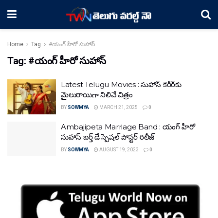
Home
Tag
#యంగ్ హీరో సుహాస్
Tag:
#యంగ్ హీరో సుహాస్
Latest Telugu Movies : సుహాస్‌ కెరీర్‌కు
మైలురాయిగా నిలిచే చిత్రం
BY
SOWMYA
MARCH 21, 2025
0
Ambajipeta Marriage Band : యంగ్ హీరో
సుహాస్ బర్త్ డే స్పెషల్ పోస్టర్ రిలీజ్
BY
SOWMYA
AUGUST 19, 2023
0