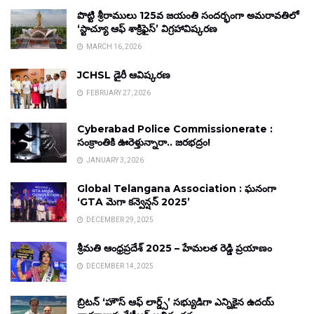
పొట్టి శ్రీరాములు 125వ జయంతి సందర్భంగా అమరావతిలో
‘స్టాచ్యూ ఆఫ్ శాక్రిఫైస్’ విగ్రహావిష్కరణ
MARCH 16, 2026
JCHSL డైరీ ఆవిష్కరణ
FEBRUARY 27, 2026
Cyberabad Police Commissionerate :
సంక్రాంతికి ఊరెళ్తున్నారా.. జరభద్రం!
JANUARY 3, 2026
Global Telangana Association : ఘనంగా
‘GTA మెగా కన్వెన్షన్ 2025’
DECEMBER 29, 2025
శ్రీమతి ఆంధ్రప్రదేశ్ 2025 – హేమలత రెడ్డి ప్రయాణం
DECEMBER 14, 2025
బ్రిటన్ ‘హౌస్ ఆఫ్ లార్డ్స్’ సభ్యుడిగా ఎన్నికైన ఉదయ్