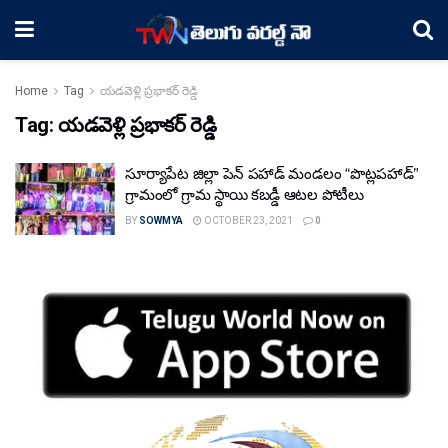
Home
Tag
యడవెళ్లి ప్రభాకర్ రెడ్డి
Tag:
యడవెళ్లి ప్రభాకర్ రెడ్డి
సూర్యాపేట జిల్లా పెన్ పహాడ్ మండలం “పొట్లపహాడ్”
గ్రామంలో గ్రామ స్థాయి కబడ్డీ ఆటల పోటీలు
BY
SOWMYA
OCTOBER 23, 2021
0