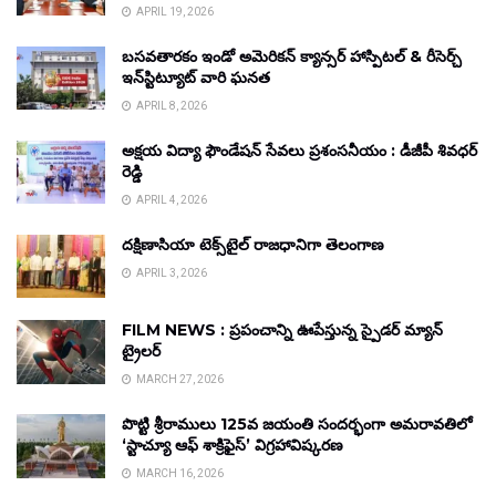
APRIL 19, 2026
బసవతారకం ఇండో అమెరికన్ క్యాన్సర్ హాస్పిటల్ & రీసెర్చ్
ఇన్‌స్టిట్యూట్ వారి ఘనత
APRIL 8, 2026
అక్షయ విద్యా ఫౌండేషన్ సేవలు ప్రశంసనీయం : డీజీపీ శివధర్
రెడ్డి
APRIL 4, 2026
దక్షిణాసియా టెక్స్‌టైల్ రాజధానిగా తెలంగాణ
APRIL 3, 2026
FILM NEWS : ప్రపంచాన్ని ఊపేస్తున్న స్పైడర్ మ్యాన్
ట్రైలర్
MARCH 27, 2026
పొట్టి శ్రీరాములు 125వ జయంతి సందర్భంగా అమరావతిలో
‘స్టాచ్యూ ఆఫ్ శాక్రిఫైస్’ విగ్రహావిష్కరణ
MARCH 16, 2026