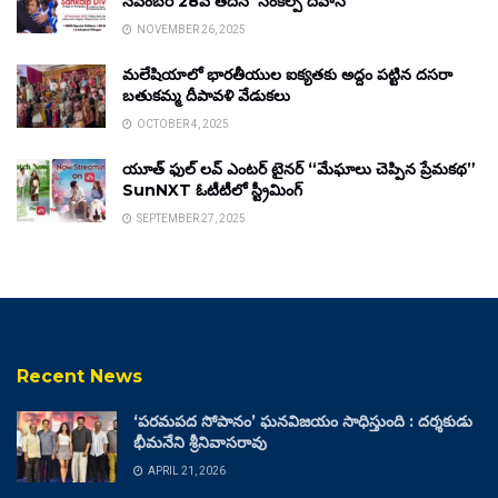
నవంబర్ 28వ తేదీన ‘సంకల్ప్ దివాస్’
NOVEMBER 26, 2025
మలేషియాలో భారతీయుల ఐక్యతకు అద్దం పట్టిన దసరా
బతుకమ్మ దీపావళి వేడుకలు
OCTOBER 4, 2025
యూత్ ఫుల్ లవ్ ఎంటర్ టైనర్ “మేఘాలు చెప్పిన ప్రేమకథ”
SunNXT ఓటీటీలో స్ట్రీమింగ్
SEPTEMBER 27, 2025
Recent News
‘పరమపద సోపానం’ ఘనవిజయం సాధిస్తుంది : దర్శకుడు
భీమనేని శ్రీనివాసరావు
APRIL 21, 2026