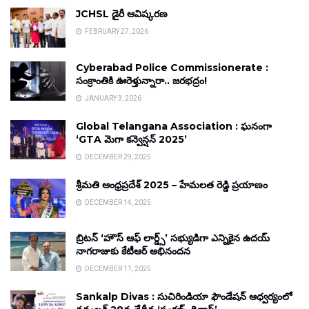
JCHSL డైరీ ఆవిష్కరణ
FEBRUARY 27, 2026
Cyberabad Police Commissionerate :
సంక్రాంతికి ఊరెళ్తున్నారా.. జరభద్రం!
JANUARY 3, 2026
Global Telangana Association : ఘనంగా
‘GTA మెగా కన్వెన్షన్ 2025’
DECEMBER 29, 2025
శ్రీమతి ఆంధ్రప్రదేశ్ 2025 – హేమలత రెడ్డి ప్రయాణం
DECEMBER 14, 2025
బ్రిటన్ ‘హౌస్ ఆఫ్ లార్డ్స్’ సభ్యుడిగా ఎన్నికైన ఉదయ్
నాగరాజుకు కేటీఆర్ అభినందన
DECEMBER 11, 2025
Sankalp Divas : సుచిరిండియా ఫౌండేషన్ ఆధ్వర్యంలో