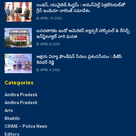
లండన్, యునైటెడ్ కింగ్డమ్ : కామన్‌వెల్త్ సెక్రటేరియట్‌తో
గ్రీన్ ఇండియా చాలెంజ్ సమావేశం
APRIL 19, 2026
బసవతారకం ఇండో అమెరికన్ క్యాన్సర్ హాస్పిటల్ & రీసెర్చ్
ఇన్‌స్టిట్యూట్ వారి ఘనత
APRIL 8, 2026
అక్షయ విద్యా ఫౌండేషన్ సేవలు ప్రశంసనీయం : డీజీపీ
శివధర్ రెడ్డి
APRIL 4, 2026
Categories
Andhra Pradesh
Andhra Pradesh
Arts
Bhakthi
CRIME – Police News
Editors