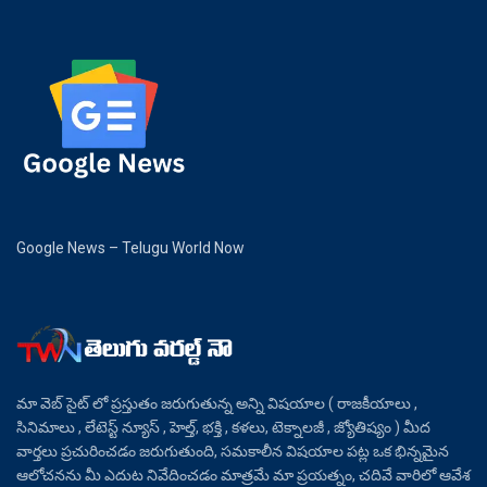
Google News – Telugu World Now
మా వెబ్ సైట్ లో ప్రస్తుతం జరుగుతున్న అన్ని విషయాల ( రాజకీయాలు ,
సినిమాలు , లేటెస్ట్ న్యూస్ , హెల్త్, భక్తి , కళలు, టెక్నాలజీ , జ్యోతిష్యం ) మీద
వార్తలు ప్రచురించడం జరుగుతుంది, సమకాలీన విషయాల పట్ల ఒక భిన్నమైన
ఆలోచనను మీ ఎదుట నివేదించడం మాత్రమే మా ప్రయత్నం, చదివే వారిలో ఆవేశ