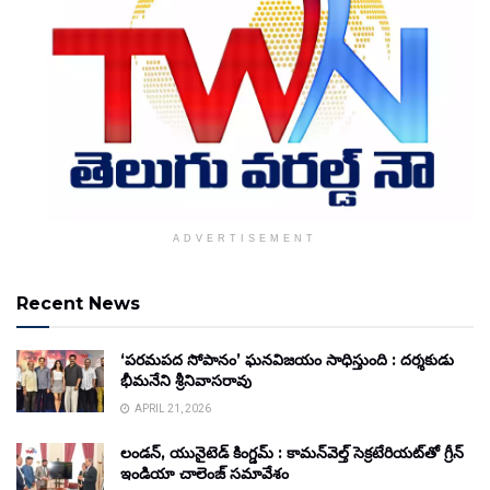
ADVERTISEMENT
Recent News
‘పరమపద సోపానం’ ఘనవిజయం సాధిస్తుంది : దర్శకుడు
భీమనేని శ్రీనివాసరావు
APRIL 21, 2026
లండన్, యునైటెడ్ కింగ్డమ్ : కామన్‌వెల్త్ సెక్రటేరియట్‌తో గ్రీన్
ఇండియా చాలెంజ్ సమావేశం