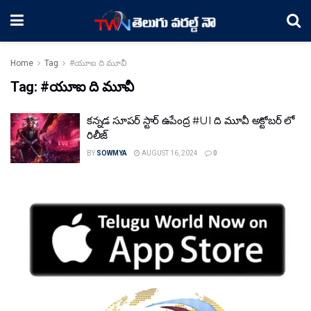
Home
Tag
#యూఐ ది మూవీ
Tag:
#యూఐ ది మూవీ
కన్నడ సూపర్ స్టార్ ఉపేంద్ర #UI ది మూవీ అక్టోబర్ లో
రిలీజ్
BY
SOWMYA
AUGUST 16, 2024
0