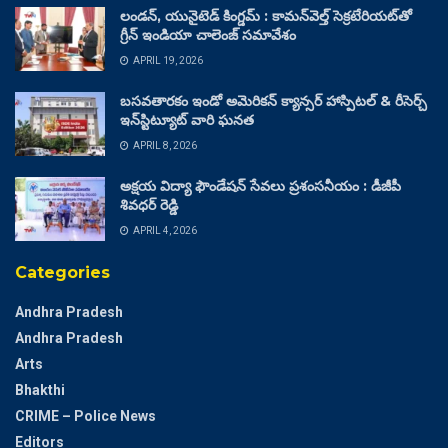
లండన్, యునైటెడ్ కింగ్డమ్ : కామన్‌వెల్త్ సెక్రటేరియట్‌తో
గ్రీన్ ఇండియా చాలెంజ్ సమావేశం
APRIL 19, 2026
బసవతారకం ఇండో అమెరికన్ క్యాన్సర్ హాస్పిటల్ & రీసెర్చ్
ఇన్‌స్టిట్యూట్ వారి ఘనత
APRIL 8, 2026
అక్షయ విద్యా ఫౌండేషన్ సేవలు ప్రశంసనీయం : డీజీపీ
శివధర్ రెడ్డి
APRIL 4, 2026
Categories
Andhra Pradesh
Andhra Pradesh
Arts
Bhakthi
CRIME – Police News
Editors