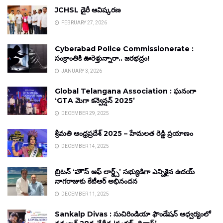
JCHSL డైరీ ఆవిష్కరణ
FEBRUARY 27, 2026
Cyberabad Police Commissionerate :
సంక్రాంతికి ఊరెళ్తున్నారా.. జరభద్రం!
JANUARY 3, 2026
Global Telangana Association : ఘనంగా
‘GTA మెగా కన్వెన్షన్ 2025’
DECEMBER 29, 2025
శ్రీమతి ఆంధ్రప్రదేశ్ 2025 – హేమలత రెడ్డి ప్రయాణం
DECEMBER 14, 2025
బ్రిటన్ ‘హౌస్ ఆఫ్ లార్డ్స్’ సభ్యుడిగా ఎన్నికైన ఉదయ్
నాగరాజుకు కేటీఆర్ అభినందన
DECEMBER 11, 2025
Sankalp Divas : సుచిరిండియా ఫౌండేషన్ ఆధ్వర్యంలో