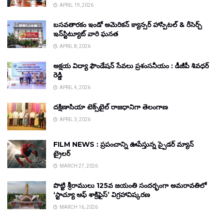
APRIL 19, 2026
బసవతారకం ఇండో అమెరికన్ క్యాన్సర్ హాస్పిటల్ & రీసెర్చ్
ఇన్‌స్టిట్యూట్ వారి ఘనత
APRIL 8, 2026
అక్షయ విద్యా ఫౌండేషన్ సేవలు ప్రశంసనీయం : డీజీపీ శివధర్
రెడ్డి
APRIL 4, 2026
దక్షిణాసియా టెక్స్‌టైల్ రాజధానిగా తెలంగాణ
APRIL 3, 2026
FILM NEWS : ప్రపంచాన్ని ఊపేస్తున్న స్పైడర్ మ్యాన్
ట్రైలర్
MARCH 27, 2026
పొట్టి శ్రీరాములు 125వ జయంతి సందర్భంగా అమరావతిలో
‘స్టాచ్యూ ఆఫ్ శాక్రిఫైస్’ విగ్రహావిష్కరణ
MARCH 16, 2026