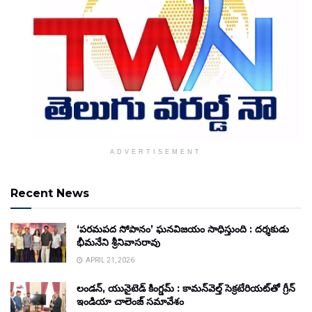
ADVERTISEMENT
Recent News
‘పరమపద సోపానం’ ఘనవిజయం సాధిస్తుంది : దర్శకుడు
భీమనేని శ్రీనివాసరావు
APRIL 21, 2026
లండన్, యునైటెడ్ కింగ్డమ్ : కామన్‌వెల్త్ సెక్రటేరియట్‌తో గ్రీన్
ఇండియా చాలెంజ్ సమావేశం