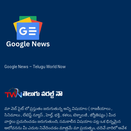
Google News – Telugu World Now
మా వెబ్ సైట్ లో ప్రస్తుతం జరుగుతున్న అన్ని విషయాల ( రాజకీయాలు ,
సినిమాలు , లేటెస్ట్ న్యూస్ , హెల్త్, భక్తి , కళలు, టెక్నాలజీ , జ్యోతిష్యం ) మీద
వార్తలు ప్రచురించడం జరుగుతుంది, సమకాలీన విషయాల పట్ల ఒక భిన్నమైన
ఆలోచనను మీ ఎదుట నివేదించడం మాత్రమే మా ప్రయత్నం, చదివే వారిలో ఆవేశ