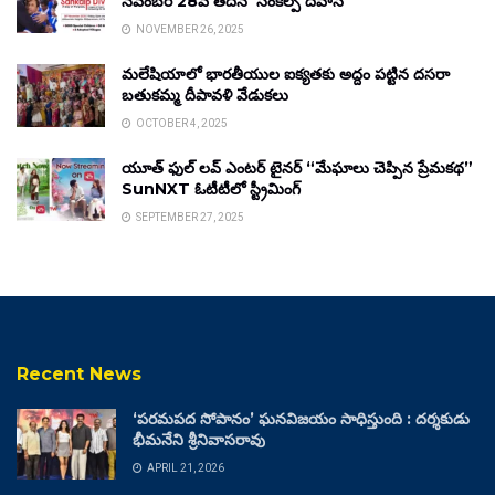
నవంబర్ 28వ తేదీన ‘సంకల్ప్ దివాస్’
NOVEMBER 26, 2025
మలేషియాలో భారతీయుల ఐక్యతకు అద్దం పట్టిన దసరా
బతుకమ్మ దీపావళి వేడుకలు
OCTOBER 4, 2025
యూత్ ఫుల్ లవ్ ఎంటర్ టైనర్ “మేఘాలు చెప్పిన ప్రేమకథ”
SunNXT ఓటీటీలో స్ట్రీమింగ్
SEPTEMBER 27, 2025
Recent News
‘పరమపద సోపానం’ ఘనవిజయం సాధిస్తుంది : దర్శకుడు
భీమనేని శ్రీనివాసరావు
APRIL 21, 2026