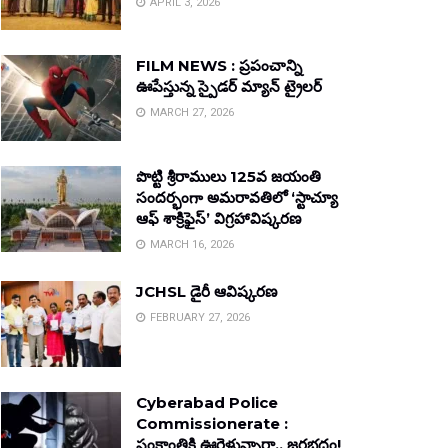
APRIL 3, 2026
FILM NEWS : ప్రపంచాన్ని
ఊపేస్తున్న స్పైడర్ మ్యాన్ ట్రైలర్
MARCH 27, 2026
పొట్టి శ్రీరాములు 125వ జయంతి
సందర్భంగా అమరావతిలో ‘స్టాచ్యూ
ఆఫ్ శాక్రిఫైస్’ విగ్రహావిష్కరణ
MARCH 16, 2026
JCHSL డైరీ ఆవిష్కరణ
FEBRUARY 27, 2026
Cyberabad Police
Commissionerate :
సంక్రాంతికి ఊరెళ్తున్నారా.. జరభద్రం!