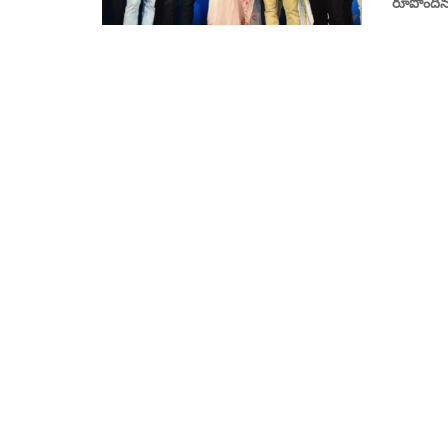
రూపొందిన 