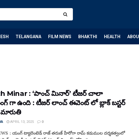
DESH
TELANGANA
FILM NEWS
BHAKTHI
HEALTH
ABOU
 Minar : ‘పాంచ్ మినార్’ టీజర్ చాలా
టింగ్ గా ఉంది : టీజర్ లాంచ్ ఈవెంట్ లో బ్లాక్ బస్టర్
ర్ మారుతి
YA
APRIL 13, 2025
0
S : యంగ్ ట్యాలెంటెడ్ రాజ్ తరుణ్ హీరోగా రామ్ కడుముల దర్శకత్వంలో