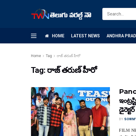
HOME
LATEST NEWS
ANDHRA PRA
Home
Tag
రాజ్ తరుణ్ హీరో
Tag:
రాజ్ తరుణ్ హీరో
Panch
ఇంట్రస్
డైరెక్ట
BY
SOWM
FILM NEW