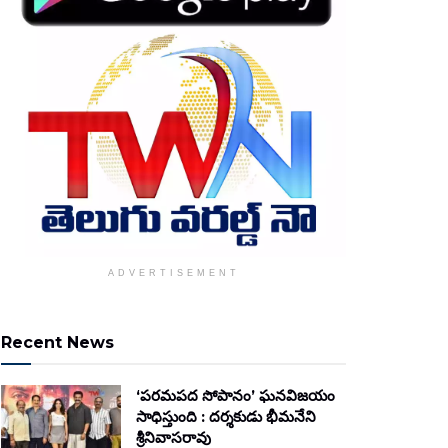
ADVERTISEMENT
Recent News
‘పరమపద సోపానం’ ఘనవిజయం
సాధిస్తుంది : దర్శకుడు భీమనేని
శ్రీనివాసరావు