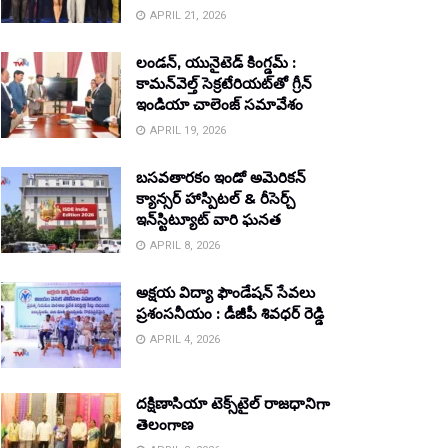
APRIL 21, 2026
లండన్, యునైటెడ్ కింగ్డమ్ :
కామన్‌వెల్త్ సెక్రటేరియట్‌తో గ్రీన్
ఇండియా చాలెంజ్ సమావేశం
APRIL 19, 2026
బసవతారకం ఇండో అమెరికన్
క్యాన్సర్ హాస్పిటల్ & రీసెర్చ్
ఇన్‌స్టిట్యూట్ వారి ఘనత
APRIL 8, 2026
అక్షయ విద్యా ఫౌండేషన్ సేవలు
ప్రశంసనీయం : డీజీపీ శివధర్ రెడ్డి
APRIL 4, 2026
దక్షిణాసియా టెక్స్‌టైల్ రాజధానిగా
తెలంగాణ