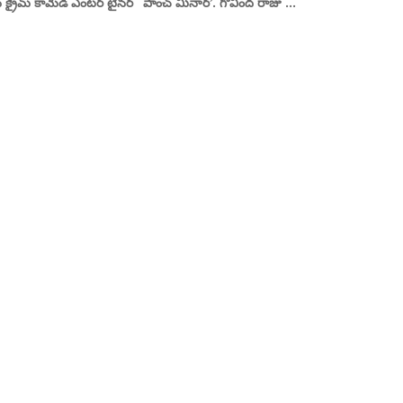
క్రైమ్ కామెడీ ఎంటర్ టైనర్ ‘పాంచ్ మినార్’. గోవింద రాజు ...