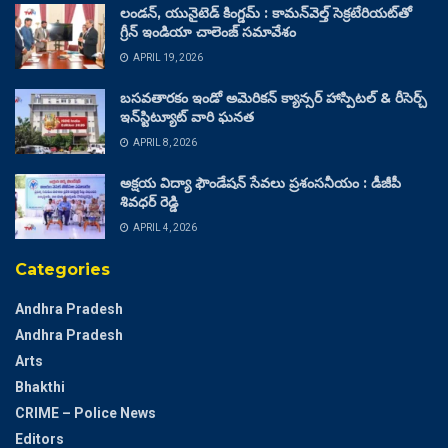
లండన్, యునైటెడ్ కింగ్డమ్ : కామన్‌వెల్త్ సెక్రటేరియట్‌తో
గ్రీన్ ఇండియా చాలెంజ్ సమావేశం
APRIL 19, 2026
బసవతారకం ఇండో అమెరికన్ క్యాన్సర్ హాస్పిటల్ & రీసెర్చ్
ఇన్‌స్టిట్యూట్ వారి ఘనత
APRIL 8, 2026
అక్షయ విద్యా ఫౌండేషన్ సేవలు ప్రశంసనీయం : డీజీపీ
శివధర్ రెడ్డి
APRIL 4, 2026
Categories
Andhra Pradesh
Andhra Pradesh
Arts
Bhakthi
CRIME – Police News
Editors