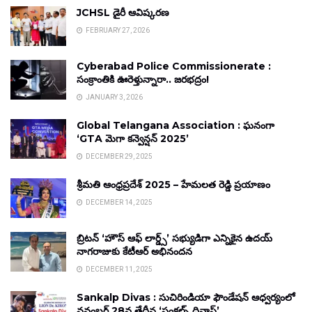
JCHSL డైరీ ఆవిష్కరణ
FEBRUARY 27, 2026
Cyberabad Police Commissionerate :
సంక్రాంతికి ఊరెళ్తున్నారా.. జరభద్రం!
JANUARY 3, 2026
Global Telangana Association : ఘనంగా
‘GTA మెగా కన్వెన్షన్ 2025’
DECEMBER 29, 2025
శ్రీమతి ఆంధ్రప్రదేశ్ 2025 – హేమలత రెడ్డి ప్రయాణం
DECEMBER 14, 2025
బ్రిటన్ ‘హౌస్ ఆఫ్ లార్డ్స్’ సభ్యుడిగా ఎన్నికైన ఉదయ్
నాగరాజుకు కేటీఆర్ అభినందన
DECEMBER 11, 2025
Sankalp Divas : సుచిరిండియా ఫౌండేషన్ ఆధ్వర్యంలో
నవంబర్ 28వ తేదీన ‘సంకల్ప్ దివాస్’