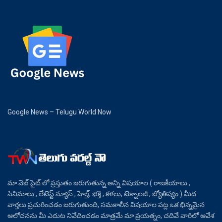
Google News – Telugu World Now
మా వెబ్ సైట్ లో ప్రస్తుతం జరుగుతున్న అన్ని విషయాల ( రాజకీయాలు ,
సినిమాలు , లేటెస్ట్ న్యూస్ , హెల్త్, భక్తి , కళలు, టెక్నాలజీ , జ్యోతిష్యం ) మీద
వార్తలు ప్రచురించడం జరుగుతుంది, సమకాలీన విషయాల పట్ల ఒక భిన్నమైన
ఆలోచనను మీ ఎదుట నివేదించడం మాత్రమే మా ప్రయత్నం, చదివే వారిలో ఆవేశ