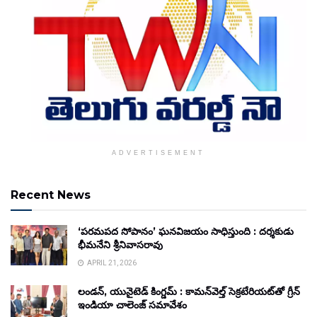
ADVERTISEMENT
Recent News
‘పరమపద సోపానం’ ఘనవిజయం సాధిస్తుంది : దర్శకుడు
భీమనేని శ్రీనివాసరావు
APRIL 21, 2026
లండన్, యునైటెడ్ కింగ్డమ్ : కామన్‌వెల్త్ సెక్రటేరియట్‌తో గ్రీన్
ఇండియా చాలెంజ్ సమావేశం