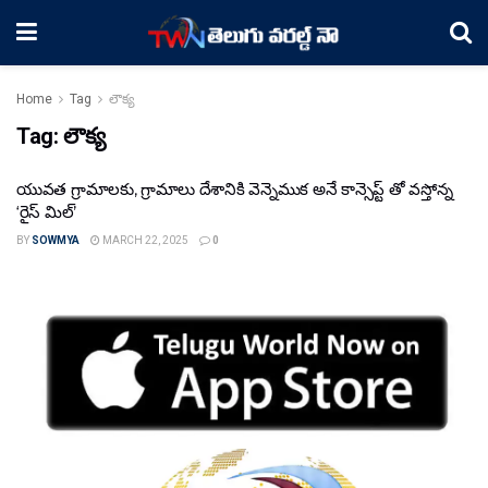
Home
Tag
లౌక్య
Tag:
లౌక్య
యువత గ్రామాలకు, గ్రామాలు దేశానికి వెన్నెముక అనే కాన్సెప్ట్ తో వస్తోన్న
‘రైస్ మిల్’
BY
SOWMYA
MARCH 22, 2025
0