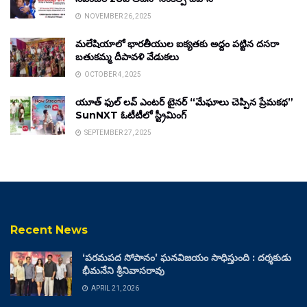
NOVEMBER 26, 2025
మలేషియాలో భారతీయుల ఐక్యతకు అద్దం పట్టిన దసరా
బతుకమ్మ దీపావళి వేడుకలు
OCTOBER 4, 2025
యూత్ ఫుల్ లవ్ ఎంటర్ టైనర్ “మేఘాలు చెప్పిన ప్రేమకథ”
SunNXT ఓటీటీలో స్ట్రీమింగ్
SEPTEMBER 27, 2025
Recent News
‘పరమపద సోపానం’ ఘనవిజయం సాధిస్తుంది : దర్శకుడు
భీమనేని శ్రీనివాసరావు
APRIL 21, 2026