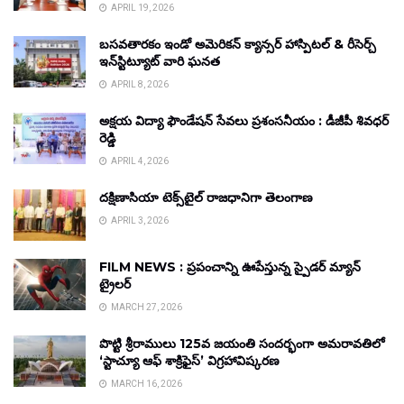
APRIL 19, 2026
బసవతారకం ఇండో అమెరికన్ క్యాన్సర్ హాస్పిటల్ & రీసెర్చ్
ఇన్‌స్టిట్యూట్ వారి ఘనత
APRIL 8, 2026
అక్షయ విద్యా ఫౌండేషన్ సేవలు ప్రశంసనీయం : డీజీపీ శివధర్
రెడ్డి
APRIL 4, 2026
దక్షిణాసియా టెక్స్‌టైల్ రాజధానిగా తెలంగాణ
APRIL 3, 2026
FILM NEWS : ప్రపంచాన్ని ఊపేస్తున్న స్పైడర్ మ్యాన్
ట్రైలర్
MARCH 27, 2026
పొట్టి శ్రీరాములు 125వ జయంతి సందర్భంగా అమరావతిలో
‘స్టాచ్యూ ఆఫ్ శాక్రిఫైస్’ విగ్రహావిష్కరణ
MARCH 16, 2026