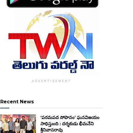
ADVERTISEMENT
Recent News
‘పరమపద సోపానం’ ఘనవిజయం
సాధిస్తుంది : దర్శకుడు భీమనేని
శ్రీనివాసరావు