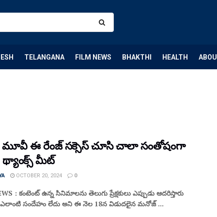
DESH
TELANGANA
FILM NEWS
BHAKTHI
HEALTH
ABOU
ం మూవీ ఈ రేంజ్ సక్సెస్ చూసి చాలా సంతోషంగా
 థ్యాంక్స్ మీట్
YA
OCTOBER 20, 2024
0
 : కంటెంట్ ఉన్న సినిమాలను తెలుగు ప్రేక్షకులు ఎప్పుడు ఆదరిస్తారు
లాంటి సందేహం లేదు అని ఈ నెల 18న విడుదలైన మనోజ్ ...