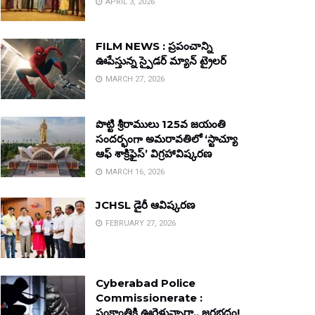
APRIL 3, 2026
FILM NEWS : ప్రపంచాన్ని
ఊపేస్తున్న స్పైడర్ మ్యాన్ ట్రైలర్
MARCH 27, 2026
పొట్టి శ్రీరాములు 125వ జయంతి
సందర్భంగా అమరావతిలో ‘స్టాచ్యూ
ఆఫ్ శాక్రిఫైస్’ విగ్రహావిష్కరణ
MARCH 16, 2026
JCHSL డైరీ ఆవిష్కరణ
FEBRUARY 27, 2026
Cyberabad Police
Commissionerate :
సంక్రాంతికి ఊరెళ్తున్నారా.. జరభద్రం!