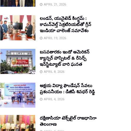
APRIL 21, 2026
లండన్, యునైటెడ్ కింగ్డమ్ :
కామన్‌వెల్త్ సెక్రటేరియట్‌తో గ్రీన్
ఇండియా చాలెంజ్ సమావేశం
APRIL 19, 2026
బసవతారకం ఇండో అమెరికన్
క్యాన్సర్ హాస్పిటల్ & రీసెర్చ్
ఇన్‌స్టిట్యూట్ వారి ఘనత
APRIL 8, 2026
అక్షయ విద్యా ఫౌండేషన్ సేవలు
ప్రశంసనీయం : డీజీపీ శివధర్ రెడ్డి
APRIL 4, 2026
దక్షిణాసియా టెక్స్‌టైల్ రాజధానిగా
తెలంగాణ