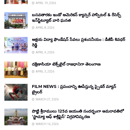
APRIL 19, 2026
బసవతారకం ఇండో అమెరికన్ క్యాన్సర్ హాస్పిటల్ & రీసెర్చ్
ఇన్‌స్టిట్యూట్ వారి ఘనత
APRIL 8, 2026
అక్షయ విద్యా ఫౌండేషన్ సేవలు ప్రశంసనీయం : డీజీపీ శివధర్
రెడ్డి
APRIL 4, 2026
దక్షిణాసియా టెక్స్‌టైల్ రాజధానిగా తెలంగాణ
APRIL 3, 2026
FILM NEWS : ప్రపంచాన్ని ఊపేస్తున్న స్పైడర్ మ్యాన్
ట్రైలర్
MARCH 27, 2026
పొట్టి శ్రీరాములు 125వ జయంతి సందర్భంగా అమరావతిలో
‘స్టాచ్యూ ఆఫ్ శాక్రిఫైస్’ విగ్రహావిష్కరణ
MARCH 16, 2026