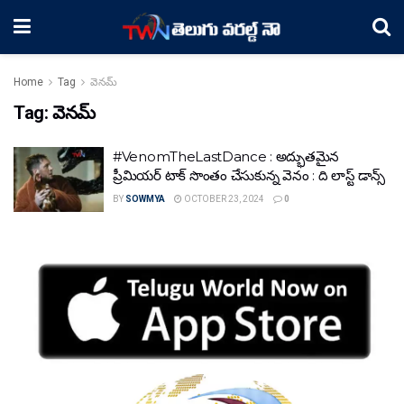
Home
Tag
వెనమ్‌
Tag:
వెనమ్‌
#VenomTheLastDance : అద్భుతమైన
ప్రీమియర్ టాక్ సొంతం చేసుకున్న వెనం : ది లాస్ట్ డాన్స్
BY
SOWMYA
OCTOBER 23, 2024
0