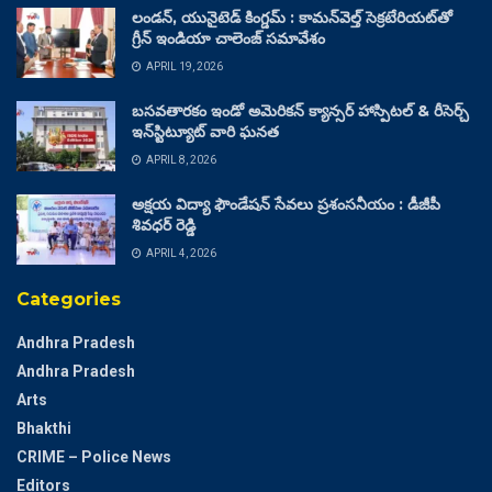
లండన్, యునైటెడ్ కింగ్డమ్ : కామన్‌వెల్త్ సెక్రటేరియట్‌తో
గ్రీన్ ఇండియా చాలెంజ్ సమావేశం
APRIL 19, 2026
బసవతారకం ఇండో అమెరికన్ క్యాన్సర్ హాస్పిటల్ & రీసెర్చ్
ఇన్‌స్టిట్యూట్ వారి ఘనత
APRIL 8, 2026
అక్షయ విద్యా ఫౌండేషన్ సేవలు ప్రశంసనీయం : డీజీపీ
శివధర్ రెడ్డి
APRIL 4, 2026
Categories
Andhra Pradesh
Andhra Pradesh
Arts
Bhakthi
CRIME – Police News
Editors