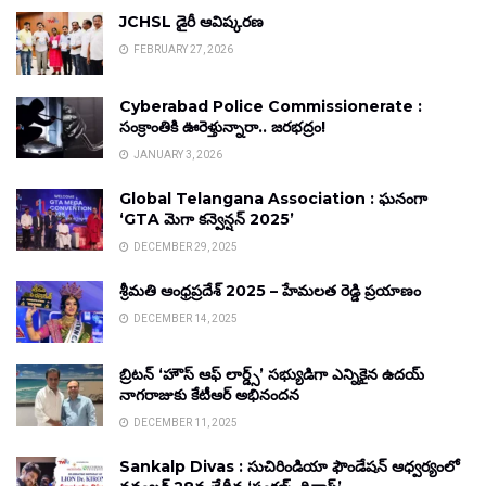
JCHSL డైరీ ఆవిష్కరణ
FEBRUARY 27, 2026
Cyberabad Police Commissionerate :
సంక్రాంతికి ఊరెళ్తున్నారా.. జరభద్రం!
JANUARY 3, 2026
Global Telangana Association : ఘనంగా
‘GTA మెగా కన్వెన్షన్ 2025’
DECEMBER 29, 2025
శ్రీమతి ఆంధ్రప్రదేశ్ 2025 – హేమలత రెడ్డి ప్రయాణం
DECEMBER 14, 2025
బ్రిటన్ ‘హౌస్ ఆఫ్ లార్డ్స్’ సభ్యుడిగా ఎన్నికైన ఉదయ్
నాగరాజుకు కేటీఆర్ అభినందన
DECEMBER 11, 2025
Sankalp Divas : సుచిరిండియా ఫౌండేషన్ ఆధ్వర్యంలో