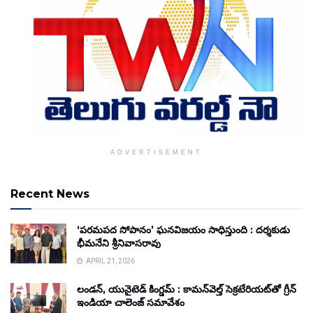
ADVERTISEMENT
Recent News
‘పరమపద సోపానం’ ఘనవిజయం సాధిస్తుంది : దర్శకుడు
భీమనేని శ్రీనివాసరావు
APRIL 21, 2026
లండన్, యునైటెడ్ కింగ్డమ్ : కామన్‌వెల్త్ సెక్రటేరియట్‌తో గ్రీన్
ఇండియా చాలెంజ్ సమావేశం