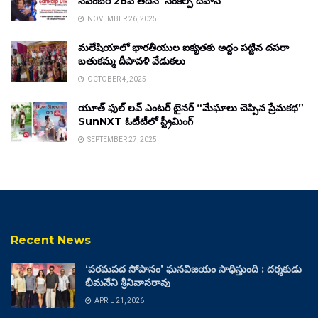
నవంబర్ 28వ తేదీన ‘సంకల్ప్ దివాస్’
NOVEMBER 26, 2025
మలేషియాలో భారతీయుల ఐక్యతకు అద్దం పట్టిన దసరా
బతుకమ్మ దీపావళి వేడుకలు
OCTOBER 4, 2025
యూత్ ఫుల్ లవ్ ఎంటర్ టైనర్ “మేఘాలు చెప్పిన ప్రేమకథ”
SunNXT ఓటీటీలో స్ట్రీమింగ్
SEPTEMBER 27, 2025
Recent News
‘పరమపద సోపానం’ ఘనవిజయం సాధిస్తుంది : దర్శకుడు
భీమనేని శ్రీనివాసరావు
APRIL 21, 2026