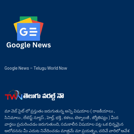
Google News – Telugu World Now
మా వెబ్ సైట్ లో ప్రస్తుతం జరుగుతున్న అన్ని విషయాల ( రాజకీయాలు ,
సినిమాలు , లేటెస్ట్ న్యూస్ , హెల్త్, భక్తి , కళలు, టెక్నాలజీ , జ్యోతిష్యం ) మీద
వార్తలు ప్రచురించడం జరుగుతుంది, సమకాలీన విషయాల పట్ల ఒక భిన్నమైన
ఆలోచనను మీ ఎదుట నివేదించడం మాత్రమే మా ప్రయత్నం, చదివే వారిలో ఆవేశ