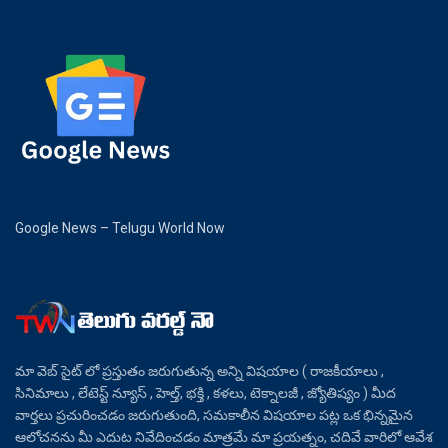
Google News – Telugu World Now
మా వెబ్ సైట్ లో ప్రస్తుతం జరుగుతున్న అన్ని విషయాల ( రాజకీయాలు ,
సినిమాలు , లేటెస్ట్ న్యూస్ , హెల్త్, భక్తి , కళలు, టెక్నాలజీ , జ్యోతిష్యం ) మీద
వార్తలు ప్రచురించడం జరుగుతుంది, సమకాలీన విషయాల పట్ల ఒక భిన్నమైన
ఆలోచనను మీ ఎదుట నివేదించడం మాత్రమే మా ప్రయత్నం, చదివే వారిలో ఆవేశ