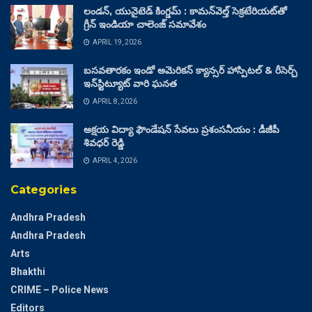
లండన్, యునైటెడ్ కింగ్డమ్ : కామన్‌వెల్త్ సెక్రటేరియట్‌తో
గ్రీన్ ఇండియా చాలెంజ్ సమావేశం
APRIL 19, 2026
బసవతారకం ఇండో అమెరికన్ క్యాన్సర్ హాస్పిటల్ & రీసెర్చ్
ఇన్‌స్టిట్యూట్ వారి ఘనత
APRIL 8, 2026
అక్షయ విద్యా ఫౌండేషన్ సేవలు ప్రశంసనీయం : డీజీపీ
శివధర్ రెడ్డి
APRIL 4, 2026
Categories
Andhra Pradesh
Andhra Pradesh
Arts
Bhakthi
CRIME – Police News
Editors