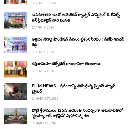
APRIL 19, 2026
బసవతారకం ఇండో అమెరికన్ క్యాన్సర్ హాస్పిటల్ & రీసెర్చ్
ఇన్‌స్టిట్యూట్ వారి ఘనత
APRIL 8, 2026
అక్షయ విద్యా ఫౌండేషన్ సేవలు ప్రశంసనీయం : డీజీపీ శివధర్
రెడ్డి
APRIL 4, 2026
దక్షిణాసియా టెక్స్‌టైల్ రాజధానిగా తెలంగాణ
APRIL 3, 2026
FILM NEWS : ప్రపంచాన్ని ఊపేస్తున్న స్పైడర్ మ్యాన్
ట్రైలర్
MARCH 27, 2026
పొట్టి శ్రీరాములు 125వ జయంతి సందర్భంగా అమరావతిలో
‘స్టాచ్యూ ఆఫ్ శాక్రిఫైస్’ విగ్రహావిష్కరణ
MARCH 16, 2026