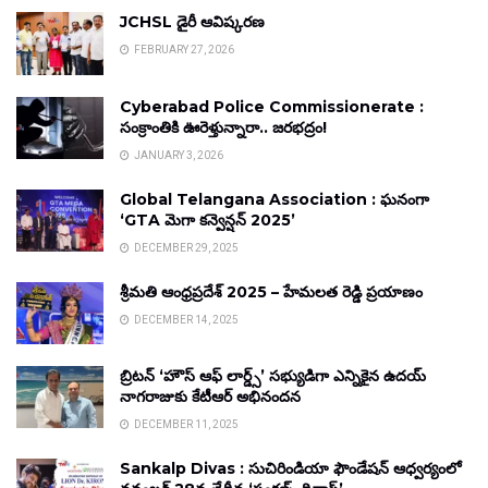
JCHSL డైరీ ఆవిష్కరణ
FEBRUARY 27, 2026
Cyberabad Police Commissionerate :
సంక్రాంతికి ఊరెళ్తున్నారా.. జరభద్రం!
JANUARY 3, 2026
Global Telangana Association : ఘనంగా
‘GTA మెగా కన్వెన్షన్ 2025’
DECEMBER 29, 2025
శ్రీమతి ఆంధ్రప్రదేశ్ 2025 – హేమలత రెడ్డి ప్రయాణం
DECEMBER 14, 2025
బ్రిటన్ ‘హౌస్ ఆఫ్ లార్డ్స్’ సభ్యుడిగా ఎన్నికైన ఉదయ్
నాగరాజుకు కేటీఆర్ అభినందన
DECEMBER 11, 2025
Sankalp Divas : సుచిరిండియా ఫౌండేషన్ ఆధ్వర్యంలో