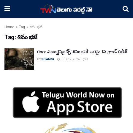
Home
Tag
శివం భజే
Tag:
శివం భజే
గంగా ఎంటర్టైన్మంట్స్ ‘శివం భజే’ ఆగస్టు 1న గ్రాండ్ రిలీజ్
BY
SOWMYA
JULY 12, 2024
0