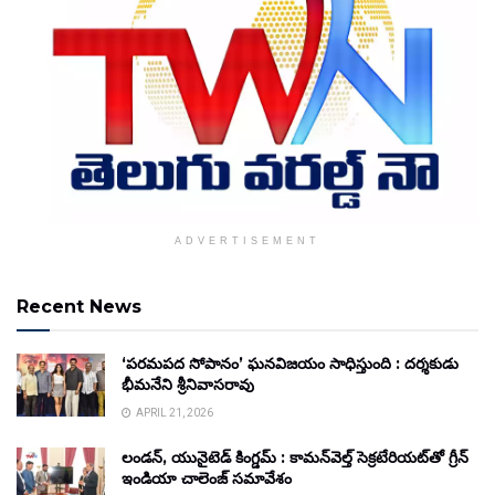
ADVERTISEMENT
Recent News
‘పరమపద సోపానం’ ఘనవిజయం సాధిస్తుంది : దర్శకుడు
భీమనేని శ్రీనివాసరావు
APRIL 21, 2026
లండన్, యునైటెడ్ కింగ్డమ్ : కామన్‌వెల్త్ సెక్రటేరియట్‌తో గ్రీన్
ఇండియా చాలెంజ్ సమావేశం