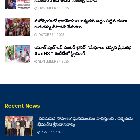
నవంబర్ 28వ తేదీన ‘సంకల్ప్ దివాస్’
NOVEMBER 26, 2025
మలేషియాలో భారతీయుల ఐక్యతకు అద్దం పట్టిన దసరా
బతుకమ్మ దీపావళి వేడుకలు
OCTOBER 4, 2025
యూత్ ఫుల్ లవ్ ఎంటర్ టైనర్ “మేఘాలు చెప్పిన ప్రేమకథ”
SunNXT ఓటీటీలో స్ట్రీమింగ్
SEPTEMBER 27, 2025
Recent News
‘పరమపద సోపానం’ ఘనవిజయం సాధిస్తుంది : దర్శకుడు
భీమనేని శ్రీనివాసరావు
APRIL 21, 2026