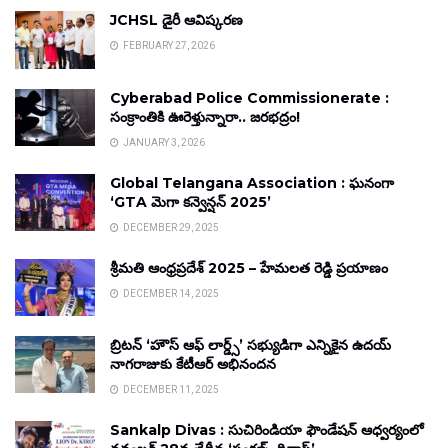
JCHSL డైరీ ఆవిష్కరణ
FEBRUARY 27, 2026
Cyberabad Police Commissionerate :
సంక్రాంతికి ఊరెళ్తున్నారా.. జరభద్రం!
JANUARY 3, 2026
Global Telangana Association : ఘనంగా
‘GTA మెగా కన్వెన్షన్ 2025’
DECEMBER 29, 2025
శ్రీమతి ఆంధ్రప్రదేశ్ 2025 – హేమలత రెడ్డి ప్రయాణం
DECEMBER 14, 2025
బ్రిటన్ ‘హౌస్ ఆఫ్ లార్డ్స్’ సభ్యుడిగా ఎన్నికైన ఉదయ్
నాగరాజుకు కేటీఆర్ అభినందన
DECEMBER 11, 2025
Sankalp Divas : సుచిరిండియా ఫౌండేషన్ ఆధ్వర్యంలో