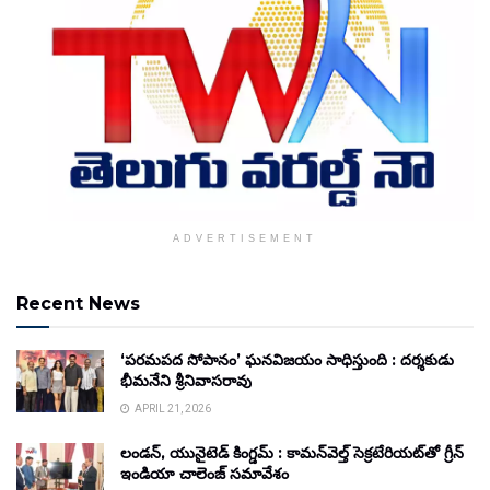
ADVERTISEMENT
Recent News
‘పరమపద సోపానం’ ఘనవిజయం సాధిస్తుంది : దర్శకుడు
భీమనేని శ్రీనివాసరావు
APRIL 21, 2026
లండన్, యునైటెడ్ కింగ్డమ్ : కామన్‌వెల్త్ సెక్రటేరియట్‌తో గ్రీన్
ఇండియా చాలెంజ్ సమావేశం