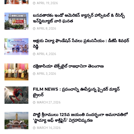
APRIL 19, 2026
బసవతారకం ఇండో అమెరికన్ క్యాన్సర్ హాస్పిటల్ & రీసెర్చ్
ఇన్‌స్టిట్యూట్ వారి ఘనత
APRIL 8, 2026
అక్షయ విద్యా ఫౌండేషన్ సేవలు ప్రశంసనీయం : డీజీపీ శివధర్
రెడ్డి
APRIL 4, 2026
దక్షిణాసియా టెక్స్‌టైల్ రాజధానిగా తెలంగాణ
APRIL 3, 2026
FILM NEWS : ప్రపంచాన్ని ఊపేస్తున్న స్పైడర్ మ్యాన్
ట్రైలర్
MARCH 27, 2026
పొట్టి శ్రీరాములు 125వ జయంతి సందర్భంగా అమరావతిలో
‘స్టాచ్యూ ఆఫ్ శాక్రిఫైస్’ విగ్రహావిష్కరణ
MARCH 16, 2026