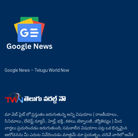
Google News – Telugu World Now
మా వెబ్ సైట్ లో ప్రస్తుతం జరుగుతున్న అన్ని విషయాల ( రాజకీయాలు ,
సినిమాలు , లేటెస్ట్ న్యూస్ , హెల్త్, భక్తి , కళలు, టెక్నాలజీ , జ్యోతిష్యం ) మీద
వార్తలు ప్రచురించడం జరుగుతుంది, సమకాలీన విషయాల పట్ల ఒక భిన్నమైన
ఆలోచనను మీ ఎదుట నివేదించడం మాత్రమే మా ప్రయత్నం, చదివే వారిలో ఆవేశ