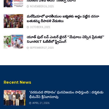
నవంబర్ 28వ తేదీన ‘సంకల్ప్ దివాస్’
NOVEMBER 26, 2025
మలేషియాలో భారతీయుల ఐక్యతకు అద్దం పట్టిన దసరా
బతుకమ్మ దీపావళి వేడుకలు
OCTOBER 4, 2025
యూత్ ఫుల్ లవ్ ఎంటర్ టైనర్ “మేఘాలు చెప్పిన ప్రేమకథ”
SunNXT ఓటీటీలో స్ట్రీమింగ్
SEPTEMBER 27, 2025
Recent News
‘పరమపద సోపానం’ ఘనవిజయం సాధిస్తుంది : దర్శకుడు
భీమనేని శ్రీనివాసరావు
APRIL 21, 2026