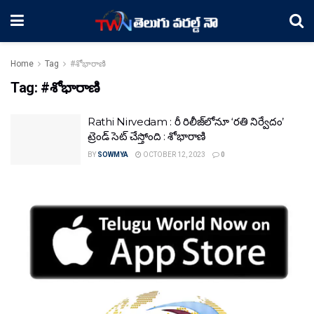
Home
Tag
#శోభారాణి
Tag:
#శోభారాణి
Rathi Nirvedam : రీ రిలీజ్‌లోనూ ‘రతి నిర్వేదం’
ట్రెండ్‌ సెట్‌ చేస్తోంది : శోభారాణి
BY
SOWMYA
OCTOBER 12, 2023
0