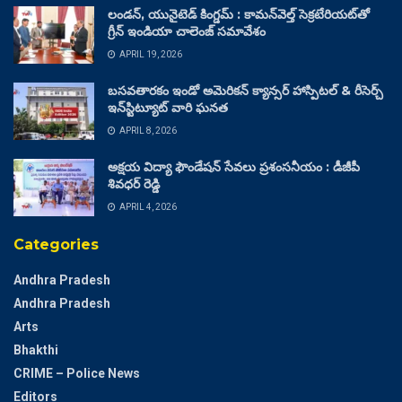
లండన్, యునైటెడ్ కింగ్డమ్ : కామన్‌వెల్త్ సెక్రటేరియట్‌తో
గ్రీన్ ఇండియా చాలెంజ్ సమావేశం
APRIL 19, 2026
బసవతారకం ఇండో అమెరికన్ క్యాన్సర్ హాస్పిటల్ & రీసెర్చ్
ఇన్‌స్టిట్యూట్ వారి ఘనత
APRIL 8, 2026
అక్షయ విద్యా ఫౌండేషన్ సేవలు ప్రశంసనీయం : డీజీపీ
శివధర్ రెడ్డి
APRIL 4, 2026
Categories
Andhra Pradesh
Andhra Pradesh
Arts
Bhakthi
CRIME – Police News
Editors