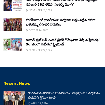
Sankalp Divas : సుచిరిండియా ఫౌండేషన్ ఆధ్వర్యంలో
నవంబర్ 28వ తేదీన ‘సంకల్ప్ దివాస్’
NOVEMBER 26, 2025
మలేషియాలో భారతీయుల ఐక్యతకు అద్దం పట్టిన దసరా
బతుకమ్మ దీపావళి వేడుకలు
OCTOBER 4, 2025
యూత్ ఫుల్ లవ్ ఎంటర్ టైనర్ “మేఘాలు చెప్పిన ప్రేమకథ”
SunNXT ఓటీటీలో స్ట్రీమింగ్
SEPTEMBER 27, 2025
Recent News
‘పరమపద సోపానం’ ఘనవిజయం సాధిస్తుంది : దర్శకుడు
భీమనేని శ్రీనివాసరావు
APRIL 21, 2026