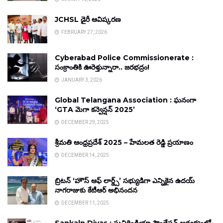
JCHSL డైరీ ఆవిష్కరణ
FEBRUARY 27, 2026
Cyberabad Police Commissionerate :
సంక్రాంతికి ఊరెళ్తున్నారా.. జరభద్రం!
JANUARY 3, 2026
Global Telangana Association : ఘనంగా
‘GTA మెగా కన్వెన్షన్ 2025’
DECEMBER 29, 2025
శ్రీమతి ఆంధ్రప్రదేశ్ 2025 – హేమలత రెడ్డి ప్రయాణం
DECEMBER 14, 2025
బ్రిటన్ ‘హౌస్ ఆఫ్ లార్డ్స్’ సభ్యుడిగా ఎన్నికైన ఉదయ్
నాగరాజుకు కేటీఆర్ అభినందన
DECEMBER 11, 2025