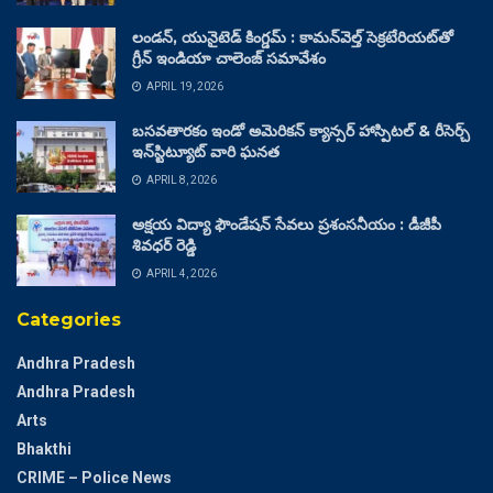
లండన్, యునైటెడ్ కింగ్డమ్ : కామన్‌వెల్త్ సెక్రటేరియట్‌తో
గ్రీన్ ఇండియా చాలెంజ్ సమావేశం
APRIL 19, 2026
బసవతారకం ఇండో అమెరికన్ క్యాన్సర్ హాస్పిటల్ & రీసెర్చ్
ఇన్‌స్టిట్యూట్ వారి ఘనత
APRIL 8, 2026
అక్షయ విద్యా ఫౌండేషన్ సేవలు ప్రశంసనీయం : డీజీపీ
శివధర్ రెడ్డి
APRIL 4, 2026
Categories
Andhra Pradesh
Andhra Pradesh
Arts
Bhakthi
CRIME – Police News