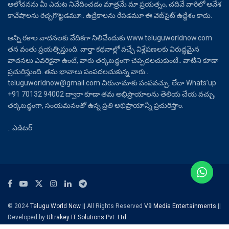
ఆలోచనను మీ ఎదుట నివేదించడం మాత్రమే మా ప్రయత్నం, చదివే వారిలో ఆవేశ
కావేషాలను రెచ్చగొట్టడమూ.. ఉద్రేకాలను రేపడమూ ఈ వెబ్‌సైట్ ఉద్దేశం కాదు.
అన్ని రకాల వాదనలకు వేదికగా నిలిచేందుకు www.teluguworldnow.com
తన వంతు ప్రయత్నిస్తుంది. వార్తా కథనాల్లో వచ్చే విశ్లేషణలకు విరుద్ధమైన
వాదనలు ఎవరికైనా ఉంటే, వారు తర్కబద్ధంగా చెప్పదలచుకుంటే.. వాటిని కూడా
ప్రచురిస్తుంది. తమ భావాలు పంపదలచుకున్న వారు..
teluguworldnow@gmail.com చిరునామాకు పంపవచ్చు. లేదా Whats’up
+91 70132 94002 ద్వారా కూడా తమ అభిప్రాయాలను తెలియ చేయ వచ్చు,
తర్కబద్ధంగా, సంయమనంతో ఉన్న ప్రతి అభిప్రాయాన్నీ ప్రచురిస్తాం.
.. ఎడిటర్
© 2024
Telugu World Now
|| All Rights Reserved
V9 Media Entertainments
||
Developed by
Ultrakey IT Solutions Pvt. Ltd.