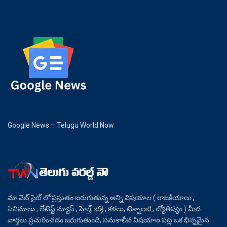
Google News – Telugu World Now
మా వెబ్ సైట్ లో ప్రస్తుతం జరుగుతున్న అన్ని విషయాల ( రాజకీయాలు ,
సినిమాలు , లేటెస్ట్ న్యూస్ , హెల్త్, భక్తి , కళలు, టెక్నాలజీ , జ్యోతిష్యం ) మీద
వార్తలు ప్రచురించడం జరుగుతుంది, సమకాలీన విషయాల పట్ల ఒక భిన్నమైన