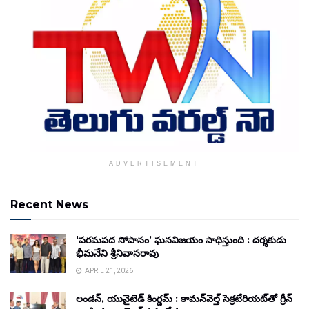
ADVERTISEMENT
Recent News
‘పరమపద సోపానం’ ఘనవిజయం సాధిస్తుంది : దర్శకుడు
భీమనేని శ్రీనివాసరావు
APRIL 21, 2026
లండన్, యునైటెడ్ కింగ్డమ్ : కామన్‌వెల్త్ సెక్రటేరియట్‌తో గ్రీన్