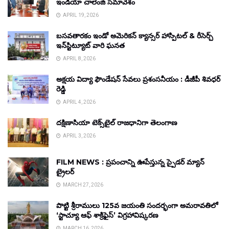
ఇండియా చాలెంజ్ సమావేశం
APRIL 19, 2026
బసవతారకం ఇండో అమెరికన్ క్యాన్సర్ హాస్పిటల్ & రీసెర్చ్
ఇన్‌స్టిట్యూట్ వారి ఘనత
APRIL 8, 2026
అక్షయ విద్యా ఫౌండేషన్ సేవలు ప్రశంసనీయం : డీజీపీ శివధర్
రెడ్డి
APRIL 4, 2026
దక్షిణాసియా టెక్స్‌టైల్ రాజధానిగా తెలంగాణ
APRIL 3, 2026
FILM NEWS : ప్రపంచాన్ని ఊపేస్తున్న స్పైడర్ మ్యాన్
ట్రైలర్
MARCH 27, 2026
పొట్టి శ్రీరాములు 125వ జయంతి సందర్భంగా అమరావతిలో
‘స్టాచ్యూ ఆఫ్ శాక్రిఫైస్’ విగ్రహావిష్కరణ
MARCH 16, 2026