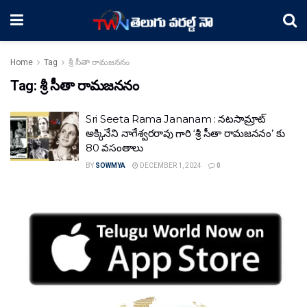
Home
Tag
శ్రీ సీతా రామజననం
Tag:
శ్రీ సీతా రామజననం
Sri Seeta Rama Jananam : నటసామ్రాట్
అక్కినేని నాగేశ్వరరావు గారి ‘శ్రీ సీతా రామజననం’ కు
80 వసంతాలు
BY
SOWMYA
DECEMBER 1, 2024
0