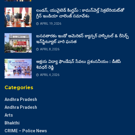
లండన్, యునైటెడ్ కింగ్డమ్ : కామన్‌వెల్త్ సెక్రటేరియట్‌తో
గ్రీన్ ఇండియా చాలెంజ్ సమావేశం
APRIL 19, 2026
బసవతారకం ఇండో అమెరికన్ క్యాన్సర్ హాస్పిటల్ & రీసెర్చ్
ఇన్‌స్టిట్యూట్ వారి ఘనత
APRIL 8, 2026
అక్షయ విద్యా ఫౌండేషన్ సేవలు ప్రశంసనీయం : డీజీపీ
శివధర్ రెడ్డి
APRIL 4, 2026
Categories
Andhra Pradesh
Andhra Pradesh
Arts
Bhakthi
CRIME – Police News