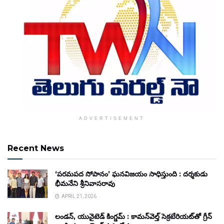
ADVERTISEMENT
Recent News
‘పరమపద సోపానం’ ఘనవిజయం సాధిస్తుంది : దర్శకుడు
భీమనేని శ్రీనివాసరావు
APRIL 21, 2026
లండన్, యునైటెడ్ కింగ్డమ్ : కామన్‌వెల్త్ సెక్రటేరియట్‌తో గ్రీన్