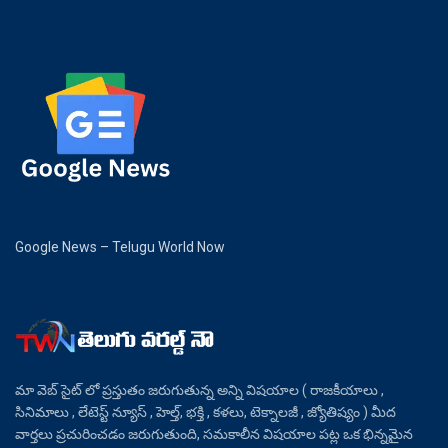
Google News – Telugu World Now
మా వెబ్ సైట్ లో ప్రస్తుతం జరుగుతున్న అన్ని విషయాల ( రాజకీయాలు ,
సినిమాలు , లేటెస్ట్ న్యూస్ , హెల్త్, భక్తి , కళలు, టెక్నాలజీ , జ్యోతిష్యం ) మీద
వార్తలు ప్రచురించడం జరుగుతుంది, సమకాలీన విషయాల పట్ల ఒక భిన్నమైన