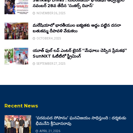
Sankalp Divas : సుచిరిండియా ఫౌండేషన్ ఆధ్వర్యంలో
నవంబర్ 28వ తేదీన ‘సంకల్ప్ దివాస్’
NOVEMBER 26, 2025
మలేషియాలో భారతీయుల ఐక్యతకు అద్దం పట్టిన దసరా
బతుకమ్మ దీపావళి వేడుకలు
OCTOBER 4, 2025
యూత్ ఫుల్ లవ్ ఎంటర్ టైనర్ “మేఘాలు చెప్పిన ప్రేమకథ”
SunNXT ఓటీటీలో స్ట్రీమింగ్
SEPTEMBER 27, 2025
Recent News
‘పరమపద సోపానం’ ఘనవిజయం సాధిస్తుంది : దర్శకుడు
భీమనేని శ్రీనివాసరావు
APRIL 21, 2026