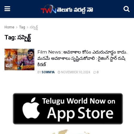
Home
Tag
సస్పెక్ట్
Tag:
సస్పెక్ట్
Film News : అవకాశాల కోసం ఎదురుచూడ్డం కాదు..
మనమే అవకాశాలు సృష్టిచుకోవాలి : రైజింగ్ స్టార్ రుషి
కిరణ్
BY
SOWMYA
NOVEMBER 10, 2024
0