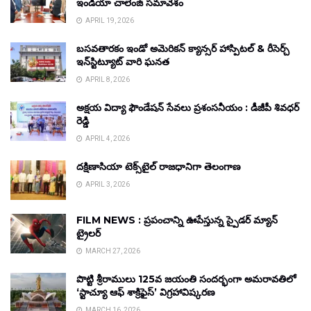
ఇండియా చాలెంజ్ సమావేశం
APRIL 19, 2026
బసవతారకం ఇండో అమెరికన్ క్యాన్సర్ హాస్పిటల్ & రీసెర్చ్
ఇన్‌స్టిట్యూట్ వారి ఘనత
APRIL 8, 2026
అక్షయ విద్యా ఫౌండేషన్ సేవలు ప్రశంసనీయం : డీజీపీ శివధర్
రెడ్డి
APRIL 4, 2026
దక్షిణాసియా టెక్స్‌టైల్ రాజధానిగా తెలంగాణ
APRIL 3, 2026
FILM NEWS : ప్రపంచాన్ని ఊపేస్తున్న స్పైడర్ మ్యాన్
ట్రైలర్
MARCH 27, 2026
పొట్టి శ్రీరాములు 125వ జయంతి సందర్భంగా అమరావతిలో
‘స్టాచ్యూ ఆఫ్ శాక్రిఫైస్’ విగ్రహావిష్కరణ
MARCH 16, 2026