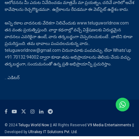
ఆలోచనను మీ ఎదుట నివేదించడం మాత్రమే మా ప్రయత్నం, చదివే వారిలో ఆవేశ
కావేషాలను రెచ్చగొట్టడమూ.. ఉద్రేకాలను రేపడమూ ఈ వెబ్‌సైట్ ఉద్దేశం కాదు.
అన్ని రకాల వాదనలకు వేదికగా నిలిచేందుకు www.teluguworldnow.com
తన వంతు ప్రయత్నిస్తుంది. వార్తా కథనాల్లో వచ్చే విశ్లేషణలకు విరుద్ధమైన
వాదనలు ఎవరికైనా ఉంటే, వారు తర్కబద్ధంగా చెప్పదలచుకుంటే.. వాటిని కూడా
ప్రచురిస్తుంది. తమ భావాలు పంపదలచుకున్న వారు..
teluguworldnow@gmail.com చిరునామాకు పంపవచ్చు. లేదా Whats’up
+91 70132 94002 ద్వారా కూడా తమ అభిప్రాయాలను తెలియ చేయ వచ్చు,
తర్కబద్ధంగా, సంయమనంతో ఉన్న ప్రతి అభిప్రాయాన్నీ ప్రచురిస్తాం.
.. ఎడిటర్
© 2024
Telugu World Now
|| All Rights Reserved
V9 Media Entertainments
||
Developed by
Ultrakey IT Solutions Pvt. Ltd.