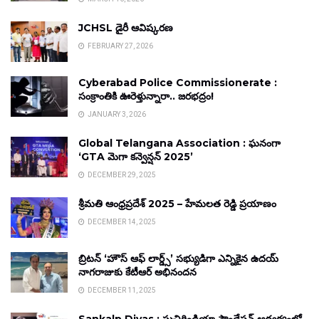
JCHSL డైరీ ఆవిష్కరణ
FEBRUARY 27, 2026
Cyberabad Police Commissionerate :
సంక్రాంతికి ఊరెళ్తున్నారా.. జరభద్రం!
JANUARY 3, 2026
Global Telangana Association : ఘనంగా
‘GTA మెగా కన్వెన్షన్ 2025’
DECEMBER 29, 2025
శ్రీమతి ఆంధ్రప్రదేశ్ 2025 – హేమలత రెడ్డి ప్రయాణం
DECEMBER 14, 2025
బ్రిటన్ ‘హౌస్ ఆఫ్ లార్డ్స్’ సభ్యుడిగా ఎన్నికైన ఉదయ్
నాగరాజుకు కేటీఆర్ అభినందన
DECEMBER 11, 2025