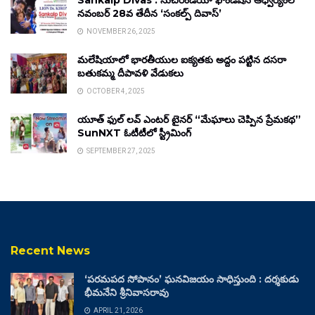
Sankalp Divas : సుచిరిండియా ఫౌండేషన్ ఆధ్వర్యంలో
నవంబర్ 28వ తేదీన ‘సంకల్ప్ దివాస్’
NOVEMBER 26, 2025
మలేషియాలో భారతీయుల ఐక్యతకు అద్దం పట్టిన దసరా
బతుకమ్మ దీపావళి వేడుకలు
OCTOBER 4, 2025
యూత్ ఫుల్ లవ్ ఎంటర్ టైనర్ “మేఘాలు చెప్పిన ప్రేమకథ”
SunNXT ఓటీటీలో స్ట్రీమింగ్
SEPTEMBER 27, 2025
Recent News
‘పరమపద సోపానం’ ఘనవిజయం సాధిస్తుంది : దర్శకుడు
భీమనేని శ్రీనివాసరావు
APRIL 21, 2026