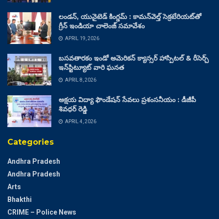
లండన్, యునైటెడ్ కింగ్డమ్ : కామన్‌వెల్త్ సెక్రటేరియట్‌తో
గ్రీన్ ఇండియా చాలెంజ్ సమావేశం
APRIL 19, 2026
బసవతారకం ఇండో అమెరికన్ క్యాన్సర్ హాస్పిటల్ & రీసెర్చ్
ఇన్‌స్టిట్యూట్ వారి ఘనత
APRIL 8, 2026
అక్షయ విద్యా ఫౌండేషన్ సేవలు ప్రశంసనీయం : డీజీపీ
శివధర్ రెడ్డి
APRIL 4, 2026
Categories
Andhra Pradesh
Andhra Pradesh
Arts
Bhakthi
CRIME – Police News