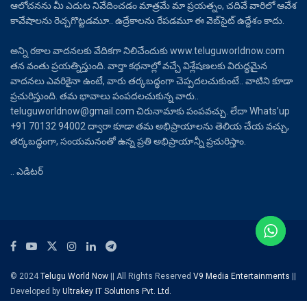
ఆలోచనను మీ ఎదుట నివేదించడం మాత్రమే మా ప్రయత్నం, చదివే వారిలో ఆవేశ
కావేషాలను రెచ్చగొట్టడమూ.. ఉద్రేకాలను రేపడమూ ఈ వెబ్‌సైట్ ఉద్దేశం కాదు.
అన్ని రకాల వాదనలకు వేదికగా నిలిచేందుకు www.teluguworldnow.com
తన వంతు ప్రయత్నిస్తుంది. వార్తా కథనాల్లో వచ్చే విశ్లేషణలకు విరుద్ధమైన
వాదనలు ఎవరికైనా ఉంటే, వారు తర్కబద్ధంగా చెప్పదలచుకుంటే.. వాటిని కూడా
ప్రచురిస్తుంది. తమ భావాలు పంపదలచుకున్న వారు..
teluguworldnow@gmail.com చిరునామాకు పంపవచ్చు. లేదా Whats’up
+91 70132 94002 ద్వారా కూడా తమ అభిప్రాయాలను తెలియ చేయ వచ్చు,
తర్కబద్ధంగా, సంయమనంతో ఉన్న ప్రతి అభిప్రాయాన్నీ ప్రచురిస్తాం.
.. ఎడిటర్
© 2024
Telugu World Now
|| All Rights Reserved
V9 Media Entertainments
||
Developed by
Ultrakey IT Solutions Pvt. Ltd.