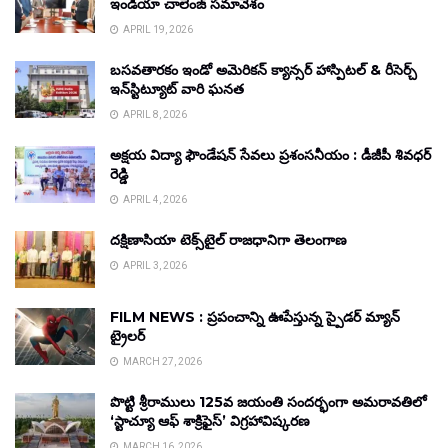
ఇండియా చాలెంజ్ సమావేశం
APRIL 19, 2026
బసవతారకం ఇండో అమెరికన్ క్యాన్సర్ హాస్పిటల్ & రీసెర్చ్
ఇన్‌స్టిట్యూట్ వారి ఘనత
APRIL 8, 2026
అక్షయ విద్యా ఫౌండేషన్ సేవలు ప్రశంసనీయం : డీజీపీ శివధర్
రెడ్డి
APRIL 4, 2026
దక్షిణాసియా టెక్స్‌టైల్ రాజధానిగా తెలంగాణ
APRIL 3, 2026
FILM NEWS : ప్రపంచాన్ని ఊపేస్తున్న స్పైడర్ మ్యాన్
ట్రైలర్
MARCH 27, 2026
పొట్టి శ్రీరాములు 125వ జయంతి సందర్భంగా అమరావతిలో
‘స్టాచ్యూ ఆఫ్ శాక్రిఫైస్’ విగ్రహావిష్కరణ
MARCH 16, 2026