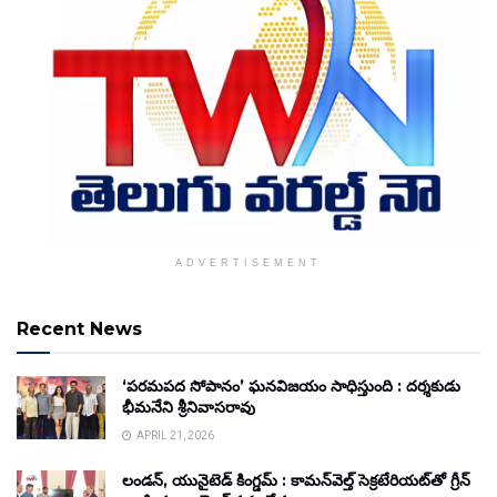
ADVERTISEMENT
Recent News
‘పరమపద సోపానం’ ఘనవిజయం సాధిస్తుంది : దర్శకుడు
భీమనేని శ్రీనివాసరావు
APRIL 21, 2026
లండన్, యునైటెడ్ కింగ్డమ్ : కామన్‌వెల్త్ సెక్రటేరియట్‌తో గ్రీన్