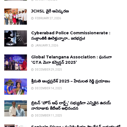
JCHSL డైరీ ఆవిష్కరణ
FEBRUARY 27, 2026
Cyberabad Police Commissionerate :
సంక్రాంతికి ఊరెళ్తున్నారా.. జరభద్రం!
JANUARY 3, 2026
Global Telangana Association : ఘనంగా
‘GTA మెగా కన్వెన్షన్ 2025’
DECEMBER 29, 2025
శ్రీమతి ఆంధ్రప్రదేశ్ 2025 – హేమలత రెడ్డి ప్రయాణం
DECEMBER 14, 2025
బ్రిటన్ ‘హౌస్ ఆఫ్ లార్డ్స్’ సభ్యుడిగా ఎన్నికైన ఉదయ్
నాగరాజుకు కేటీఆర్ అభినందన
DECEMBER 11, 2025