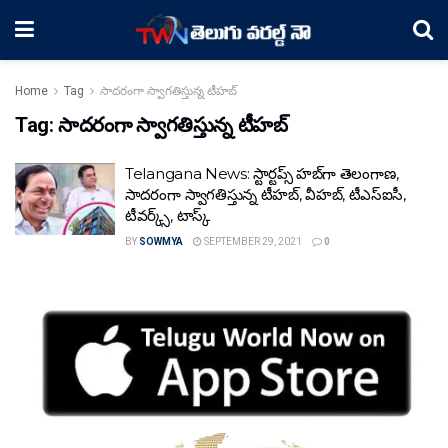
Home
Tag
సాదరంగా స్వాగతిస్తున్న టీహబ్‌
Tag:
సాదరంగా స్వాగతిస్తున్న టీహబ్‌
Telangana News: స్టార్టప్స్‌ హబ్‌గా తెలంగాణ,
సాదరంగా స్వాగతిస్తున్న టీహబ్‌, వీహబ్‌, టీఎస్‌ఐసీ,
టీవర్క్స్‌, టాస్క్‌
BY
SOWMYA
SEPTEMBER 29, 2021
0