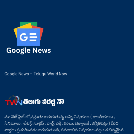
Google News – Telugu World Now
మా వెబ్ సైట్ లో ప్రస్తుతం జరుగుతున్న అన్ని విషయాల ( రాజకీయాలు ,
సినిమాలు , లేటెస్ట్ న్యూస్ , హెల్త్, భక్తి , కళలు, టెక్నాలజీ , జ్యోతిష్యం ) మీద
వార్తలు ప్రచురించడం జరుగుతుంది, సమకాలీన విషయాల పట్ల ఒక భిన్నమైన