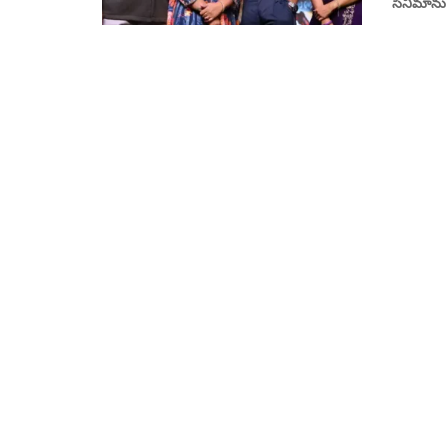
సినిమాను ద