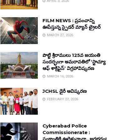
APRIL 3, 2026
FILM NEWS : ప్రపంచాన్ని
ఊపేస్తున్న స్పైడర్ మ్యాన్ ట్రైలర్
MARCH 27, 2026
పొట్టి శ్రీరాములు 125వ జయంతి
సందర్భంగా అమరావతిలో ‘స్టాచ్యూ
ఆఫ్ శాక్రిఫైస్’ విగ్రహావిష్కరణ
MARCH 16, 2026
JCHSL డైరీ ఆవిష్కరణ
FEBRUARY 27, 2026
Cyberabad Police
Commissionerate :
సంక్రాంతికి ఊరెళ్తున్నారా.. జరభద్రం!