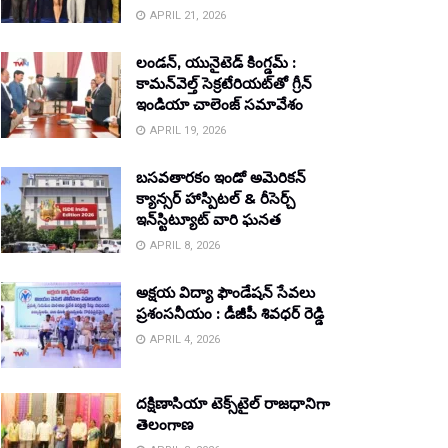
APRIL 21, 2026
లండన్, యునైటెడ్ కింగ్డమ్ :
కామన్‌వెల్త్ సెక్రటేరియట్‌తో గ్రీన్
ఇండియా చాలెంజ్ సమావేశం
APRIL 19, 2026
బసవతారకం ఇండో అమెరికన్
క్యాన్సర్ హాస్పిటల్ & రీసెర్చ్
ఇన్‌స్టిట్యూట్ వారి ఘనత
APRIL 8, 2026
అక్షయ విద్యా ఫౌండేషన్ సేవలు
ప్రశంసనీయం : డీజీపీ శివధర్ రెడ్డి
APRIL 4, 2026
దక్షిణాసియా టెక్స్‌టైల్ రాజధానిగా
తెలంగాణ