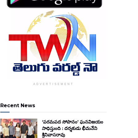
ADVERTISEMENT
Recent News
‘పరమపద సోపానం’ ఘనవిజయం
సాధిస్తుంది : దర్శకుడు భీమనేని
శ్రీనివాసరావు