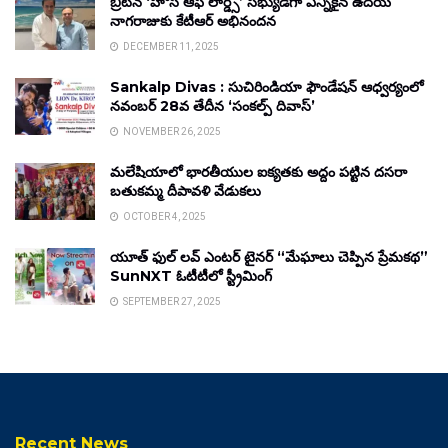
బ్రిటన్ ‘హౌస్ ఆఫ్ లార్డ్స్’ సభ్యుడిగా ఎన్నికైన ఉదయ్
నాగరాజుకు కేటీఆర్ అభినందన
DECEMBER 11, 2025
Sankalp Divas : సుచిరిండియా ఫౌండేషన్ ఆధ్వర్యంలో
నవంబర్ 28వ తేదీన ‘సంకల్ప్ దివాస్’
NOVEMBER 26, 2025
మలేషియాలో భారతీయుల ఐక్యతకు అద్దం పట్టిన దసరా
బతుకమ్మ దీపావళి వేడుకలు
OCTOBER 4, 2025
యూత్ ఫుల్ లవ్ ఎంటర్ టైనర్ “మేఘాలు చెప్పిన ప్రేమకథ”
SunNXT ఓటీటీలో స్ట్రీమింగ్
SEPTEMBER 27, 2025
Recent News