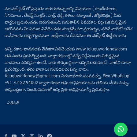
మా వెబ్ సైట్ లో ప్రస్తుతం జరుగుతున్న అన్ని విషయాల ( రాజకీయాలు ,
సినిమాలు , లేటెస్ట్ న్యూస్ , హెల్త్, భక్తి , కళలు, టెక్నాలజీ , జ్యోతిష్యం ) మీద
వార్తలు ప్రచురించడం జరుగుతుంది, సమకాలీన విషయాల పట్ల ఒక భిన్నమైన
ఆలోచనను మీ ఎదుట నివేదించడం మాత్రమే మా ప్రయత్నం, చదివే వారిలో ఆవేశ
కావేషాలను రెచ్చగొట్టడమూ.. ఉద్రేకాలను రేపడమూ ఈ వెబ్‌సైట్ ఉద్దేశం కాదు.
అన్ని రకాల వాదనలకు వేదికగా నిలిచేందుకు www.teluguworldnow.com
తన వంతు ప్రయత్నిస్తుంది. వార్తా కథనాల్లో వచ్చే విశ్లేషణలకు విరుద్ధమైన
వాదనలు ఎవరికైనా ఉంటే, వారు తర్కబద్ధంగా చెప్పదలచుకుంటే.. వాటిని కూడా
ప్రచురిస్తుంది. తమ భావాలు పంపదలచుకున్న వారు..
teluguworldnow@gmail.com చిరునామాకు పంపవచ్చు. లేదా Whats’up
+91 70132 94002 ద్వారా కూడా తమ అభిప్రాయాలను తెలియ చేయ వచ్చు,
తర్కబద్ధంగా, సంయమనంతో ఉన్న ప్రతి అభిప్రాయాన్నీ ప్రచురిస్తాం.
.. ఎడిటర్