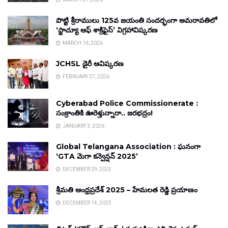
పొట్టి శ్రీరాములు 125వ జయంతి సందర్భంగా అమరావతిలో
‘స్టాచ్యూ ఆఫ్ శాక్రిఫైస్’ విగ్రహావిష్కరణ
MARCH 16, 2026
JCHSL డైరీ ఆవిష్కరణ
FEBRUARY 27, 2026
Cyberabad Police Commissionerate :
సంక్రాంతికి ఊరెళ్తున్నారా.. జరభద్రం!
JANUARY 3, 2026
Global Telangana Association : ఘనంగా
‘GTA మెగా కన్వెన్షన్ 2025’
DECEMBER 29, 2025
శ్రీమతి ఆంధ్రప్రదేశ్ 2025 – హేమలత రెడ్డి ప్రయాణం
DECEMBER 14, 2025