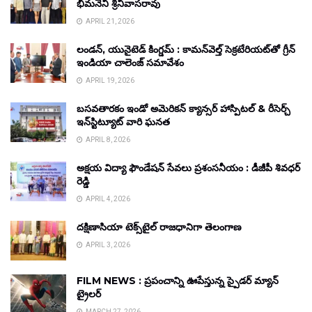
భీమనేని శ్రీనివాసరావు
APRIL 21, 2026
లండన్, యునైటెడ్ కింగ్డమ్ : కామన్‌వెల్త్ సెక్రటేరియట్‌తో గ్రీన్
ఇండియా చాలెంజ్ సమావేశం
APRIL 19, 2026
బసవతారకం ఇండో అమెరికన్ క్యాన్సర్ హాస్పిటల్ & రీసెర్చ్
ఇన్‌స్టిట్యూట్ వారి ఘనత
APRIL 8, 2026
అక్షయ విద్యా ఫౌండేషన్ సేవలు ప్రశంసనీయం : డీజీపీ శివధర్
రెడ్డి
APRIL 4, 2026
దక్షిణాసియా టెక్స్‌టైల్ రాజధానిగా తెలంగాణ
APRIL 3, 2026
FILM NEWS : ప్రపంచాన్ని ఊపేస్తున్న స్పైడర్ మ్యాన్
ట్రైలర్
MARCH 27, 2026