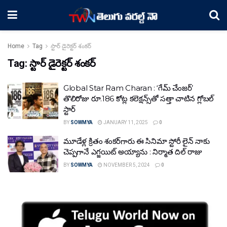
Home
Tag
స్టార్ డైరెక్ట‌ర్ శంక‌ర్
Tag:
స్టార్ డైరెక్ట‌ర్ శంక‌ర్
Global Star Ram Charan : ‘గేమ్ చేంజర్’
తొలిరోజు రూ.186 కోట్ల క‌లెక్ష‌న్స్‌తో స‌త్తా చాటిన గ్లోబ‌ల్
స్టార్‌
BY
SOWMYA
JANUARY 11, 2025
0
మూడేళ్ల క్రితం శంక‌ర్‌గారు ఈ సినిమా స్టోరీ లైన్ నాకు
చెప్ప‌గానే ఎగ్జ‌యిట్ అయ్యాను : నిర్మాత దిల్ రాజు
BY
SOWMYA
NOVEMBER 5, 2024
0