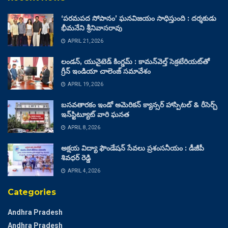
‘పరమపద సోపానం’ ఘనవిజయం సాధిస్తుంది : దర్శకుడు
భీమనేని శ్రీనివాసరావు
APRIL 21, 2026
లండన్, యునైటెడ్ కింగ్డమ్ : కామన్‌వెల్త్ సెక్రటేరియట్‌తో
గ్రీన్ ఇండియా చాలెంజ్ సమావేశం
APRIL 19, 2026
బసవతారకం ఇండో అమెరికన్ క్యాన్సర్ హాస్పిటల్ & రీసెర్చ్
ఇన్‌స్టిట్యూట్ వారి ఘనత
APRIL 8, 2026
అక్షయ విద్యా ఫౌండేషన్ సేవలు ప్రశంసనీయం : డీజీపీ
శివధర్ రెడ్డి
APRIL 4, 2026
Categories
Andhra Pradesh
Andhra Pradesh