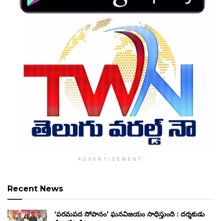
ADVERTISEMENT
Recent News
‘పరమపద సోపానం’ ఘనవిజయం సాధిస్తుంది : దర్శకుడు