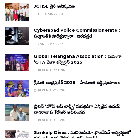
JCHSL డైరీ ఆవిష్కరణ
FEBRUARY 27, 2026
Cyberabad Police Commissionerate :
సంక్రాంతికి ఊరెళ్తున్నారా.. జరభద్రం!
JANUARY 3, 2026
Global Telangana Association : ఘనంగా
‘GTA మెగా కన్వెన్షన్ 2025’
DECEMBER 29, 2025
శ్రీమతి ఆంధ్రప్రదేశ్ 2025 – హేమలత రెడ్డి ప్రయాణం
DECEMBER 14, 2025
బ్రిటన్ ‘హౌస్ ఆఫ్ లార్డ్స్’ సభ్యుడిగా ఎన్నికైన ఉదయ్
నాగరాజుకు కేటీఆర్ అభినందన
DECEMBER 11, 2025
Sankalp Divas : సుచిరిండియా ఫౌండేషన్ ఆధ్వర్యంలో