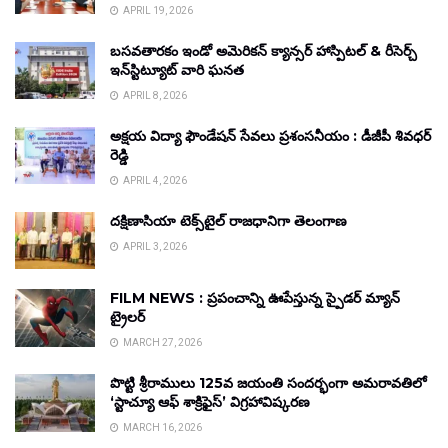
APRIL 19, 2026
బసవతారకం ఇండో అమెరికన్ క్యాన్సర్ హాస్పిటల్ & రీసెర్చ్
ఇన్‌స్టిట్యూట్ వారి ఘనత
APRIL 8, 2026
అక్షయ విద్యా ఫౌండేషన్ సేవలు ప్రశంసనీయం : డీజీపీ శివధర్
రెడ్డి
APRIL 4, 2026
దక్షిణాసియా టెక్స్‌టైల్ రాజధానిగా తెలంగాణ
APRIL 3, 2026
FILM NEWS : ప్రపంచాన్ని ఊపేస్తున్న స్పైడర్ మ్యాన్
ట్రైలర్
MARCH 27, 2026
పొట్టి శ్రీరాములు 125వ జయంతి సందర్భంగా అమరావతిలో
‘స్టాచ్యూ ఆఫ్ శాక్రిఫైస్’ విగ్రహావిష్కరణ
MARCH 16, 2026