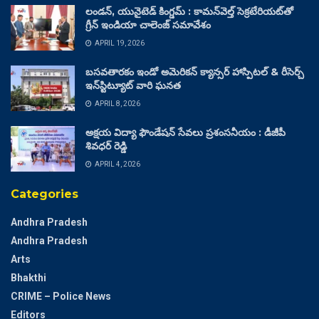
లండన్, యునైటెడ్ కింగ్డమ్ : కామన్‌వెల్త్ సెక్రటేరియట్‌తో
గ్రీన్ ఇండియా చాలెంజ్ సమావేశం
APRIL 19, 2026
బసవతారకం ఇండో అమెరికన్ క్యాన్సర్ హాస్పిటల్ & రీసెర్చ్
ఇన్‌స్టిట్యూట్ వారి ఘనత
APRIL 8, 2026
అక్షయ విద్యా ఫౌండేషన్ సేవలు ప్రశంసనీయం : డీజీపీ
శివధర్ రెడ్డి
APRIL 4, 2026
Categories
Andhra Pradesh
Andhra Pradesh
Arts
Bhakthi
CRIME – Police News
Editors