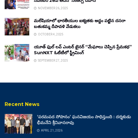
నవంబర్ 28వ తేదీన ‘సంకల్ప్ దివాస్’
NOVEMBER 26, 2025
మలేషియాలో భారతీయుల ఐక్యతకు అద్దం పట్టిన దసరా
బతుకమ్మ దీపావళి వేడుకలు
OCTOBER 4, 2025
యూత్ ఫుల్ లవ్ ఎంటర్ టైనర్ “మేఘాలు చెప్పిన ప్రేమకథ”
SunNXT ఓటీటీలో స్ట్రీమింగ్
SEPTEMBER 27, 2025
Recent News
‘పరమపద సోపానం’ ఘనవిజయం సాధిస్తుంది : దర్శకుడు
భీమనేని శ్రీనివాసరావు
APRIL 21, 2026