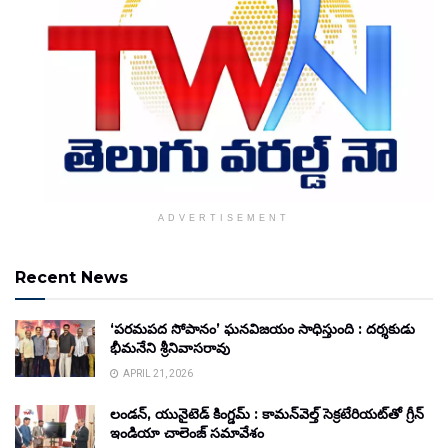
ADVERTISEMENT
Recent News
‘పరమపద సోపానం’ ఘనవిజయం సాధిస్తుంది : దర్శకుడు
భీమనేని శ్రీనివాసరావు
APRIL 21, 2026
లండన్, యునైటెడ్ కింగ్డమ్ : కామన్‌వెల్త్ సెక్రటేరియట్‌తో గ్రీన్
ఇండియా చాలెంజ్ సమావేశం