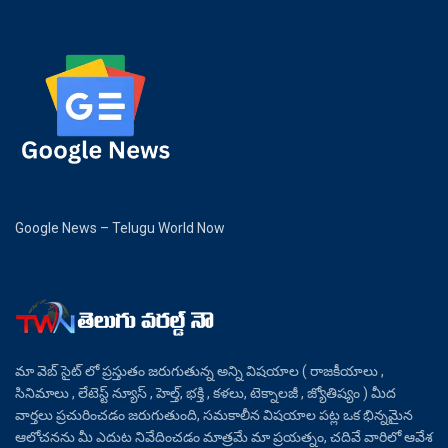
Google News – Telugu World Now
మా వెబ్ సైట్ లో ప్రస్తుతం జరుగుతున్న అన్ని విషయాల ( రాజకీయాలు ,
సినిమాలు , లేటెస్ట్ న్యూస్ , హెల్త్, భక్తి , కళలు, టెక్నాలజీ , జ్యోతిష్యం ) మీద
వార్తలు ప్రచురించడం జరుగుతుంది, సమకాలీన విషయాల పట్ల ఒక భిన్నమైన
ఆలోచనను మీ ఎదుట నివేదించడం మాత్రమే మా ప్రయత్నం, చదివే వారిలో ఆవేశ