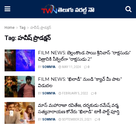
Home
Tag
హవీష్‌ ప్రొడక్షన్
Tag:
హవీష్‌ ప్రొడక్షన్
FILM NEWS: బెల్లంకొండ సాయి శ్రీనివాస్ “రాక్షసుడు”
చిత్రానికి సీక్వెల్‌గా “రాక్షసుడు 2”
BY
SOWMYA
MAY 11, 2024
0
FILM NEWS: “ఖిలాడీ” నుండి “క్యాచ్ మీ పాట”
విడుద‌ల‌
BY
SOWMYA
FEBRUARY 5, 2022
0
మాస్ మహారాజా ర‌వితేజ‌, దర్శకుడు రమేష్ వర్మ,
సత్యనారాయణ కోనేరు “ఖిలాడి” టాకీ పార్ట్ పూర్తి.
BY
SOWMYA
SEPTEMBER 25, 2021
0