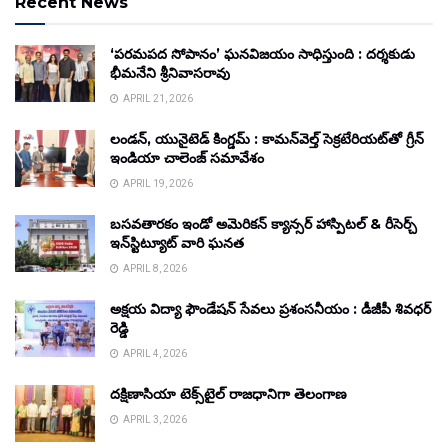
Recent News
‘పరమపద సోపానం’ ఘనవిజయం సాధిస్తుంది : దర్శకుడు
భీమనేని శ్రీనివాసరావు
APRIL 21, 2026
లండన్, యునైటెడ్ కింగ్డమ్ : కామన్‌వెల్త్ సెక్రటేరియట్‌తో గ్రీన్
ఇండియా చాలెంజ్ సమావేశం
APRIL 19, 2026
బసవతారకం ఇండో అమెరికన్ క్యాన్సర్ హాస్పిటల్ & రీసెర్చ్
ఇన్‌స్టిట్యూట్ వారి ఘనత
APRIL 8, 2026
అక్షయ విద్యా ఫౌండేషన్ సేవలు ప్రశంసనీయం : డీజీపీ శివధర్
రెడ్డి
APRIL 4, 2026
దక్షిణాసియా టెక్స్‌టైల్ రాజధానిగా తెలంగాణ
APRIL 3, 2026