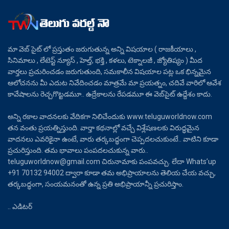
మా వెబ్ సైట్ లో ప్రస్తుతం జరుగుతున్న అన్ని విషయాల ( రాజకీయాలు ,
సినిమాలు , లేటెస్ట్ న్యూస్ , హెల్త్, భక్తి , కళలు, టెక్నాలజీ , జ్యోతిష్యం ) మీద
వార్తలు ప్రచురించడం జరుగుతుంది, సమకాలీన విషయాల పట్ల ఒక భిన్నమైన
ఆలోచనను మీ ఎదుట నివేదించడం మాత్రమే మా ప్రయత్నం, చదివే వారిలో ఆవేశ
కావేషాలను రెచ్చగొట్టడమూ.. ఉద్రేకాలను రేపడమూ ఈ వెబ్‌సైట్ ఉద్దేశం కాదు.
అన్ని రకాల వాదనలకు వేదికగా నిలిచేందుకు www.teluguworldnow.com
తన వంతు ప్రయత్నిస్తుంది. వార్తా కథనాల్లో వచ్చే విశ్లేషణలకు విరుద్ధమైన
వాదనలు ఎవరికైనా ఉంటే, వారు తర్కబద్ధంగా చెప్పదలచుకుంటే.. వాటిని కూడా
ప్రచురిస్తుంది. తమ భావాలు పంపదలచుకున్న వారు..
teluguworldnow@gmail.com చిరునామాకు పంపవచ్చు. లేదా Whats’up
+91 70132 94002 ద్వారా కూడా తమ అభిప్రాయాలను తెలియ చేయ వచ్చు,
తర్కబద్ధంగా, సంయమనంతో ఉన్న ప్రతి అభిప్రాయాన్నీ ప్రచురిస్తాం.
.. ఎడిటర్