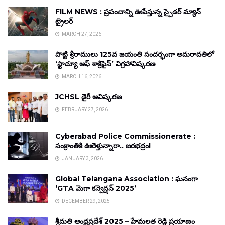
FILM NEWS : ప్రపంచాన్ని ఊపేస్తున్న స్పైడర్ మ్యాన్
ట్రైలర్
MARCH 27, 2026
పొట్టి శ్రీరాములు 125వ జయంతి సందర్భంగా అమరావతిలో
‘స్టాచ్యూ ఆఫ్ శాక్రిఫైస్’ విగ్రహావిష్కరణ
MARCH 16, 2026
JCHSL డైరీ ఆవిష్కరణ
FEBRUARY 27, 2026
Cyberabad Police Commissionerate :
సంక్రాంతికి ఊరెళ్తున్నారా.. జరభద్రం!
JANUARY 3, 2026
Global Telangana Association : ఘనంగా
‘GTA మెగా కన్వెన్షన్ 2025’
DECEMBER 29, 2025
శ్రీమతి ఆంధ్రప్రదేశ్ 2025 – హేమలత రెడ్డి ప్రయాణం