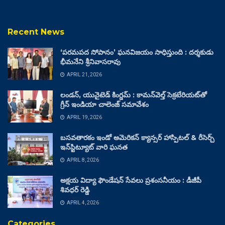
Recent News
‘పరమపద సోపానం’ ఘనవిజయం సాధిస్తుంది : దర్శకుడు
భీమనేని శ్రీనివాసరావు
APRIL 21, 2026
లండన్, యునైటెడ్ కింగ్డమ్ : కామన్‌వెల్త్ సెక్రటేరియట్‌తో
గ్రీన్ ఇండియా చాలెంజ్ సమావేశం
APRIL 19, 2026
బసవతారకం ఇండో అమెరికన్ క్యాన్సర్ హాస్పిటల్ & రీసెర్చ్
ఇన్‌స్టిట్యూట్ వారి ఘనత
APRIL 8, 2026
అక్షయ విద్యా ఫౌండేషన్ సేవలు ప్రశంసనీయం : డీజీపీ
శివధర్ రెడ్డి
APRIL 4, 2026
Categories