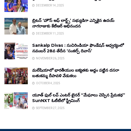
DECEMBER 14, 2025
బ్రిటన్ ‘హౌస్ ఆఫ్ లార్డ్స్’ సభ్యుడిగా ఎన్నికైన ఉదయ్
నాగరాజుకు కేటీఆర్ అభినందన
DECEMBER 11, 2025
Sankalp Divas : సుచిరిండియా ఫౌండేషన్ ఆధ్వర్యంలో
నవంబర్ 28వ తేదీన ‘సంకల్ప్ దివాస్’
NOVEMBER 26, 2025
మలేషియాలో భారతీయుల ఐక్యతకు అద్దం పట్టిన దసరా
బతుకమ్మ దీపావళి వేడుకలు
OCTOBER 4, 2025
యూత్ ఫుల్ లవ్ ఎంటర్ టైనర్ “మేఘాలు చెప్పిన ప్రేమకథ”
SunNXT ఓటీటీలో స్ట్రీమింగ్
SEPTEMBER 27, 2025