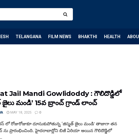
DESH
TELANGANA
FILM NEWS
BHAKTHI
HEALTH
ABOU
t Jail Mandi Gowlidoddy : గౌలిదొడ్డిలో
త్ జైలు మండి’ 15వ బ్రాంచ్ గ్రాండ్ లాంచ్
YA
MAY 18, 2025
0
నెస్ లో రోజురోజుకూ దూసుకుపోతున్న ‘జిస్మత్ జైలు మండి’ తాజాగా తన
చ్ ను ప్రారంభించింది. హైదరాబాద్లోని బిజీ ఏరియా అయిన గౌలిదొడ్డిలో
..