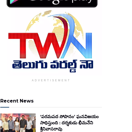
ADVERTISEMENT
Recent News
‘పరమపద సోపానం’ ఘనవిజయం
సాధిస్తుంది : దర్శకుడు భీమనేని
శ్రీనివాసరావు