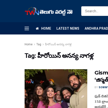
HOME
LATEST NEWS
ANDHRA PRA
Home
Tag
హీరోయిన్ అనన్య నాగళ్ల
Tag:
హీరోయిన్ అనన్య నాగళ్ల
Gisma
‘జిస్మ
BY
SOWM
ఫుడ్ బిజి
15వ బ్రాం
జయభేరీ .