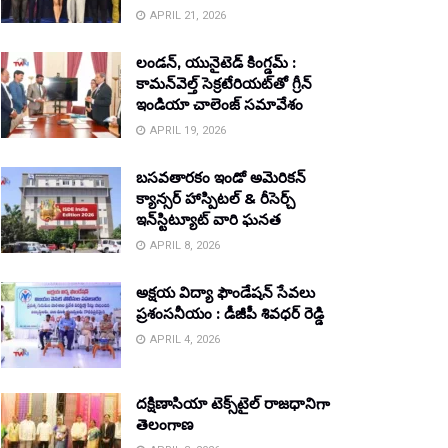
APRIL 21, 2026
లండన్, యునైటెడ్ కింగ్డమ్ :
కామన్‌వెల్త్ సెక్రటేరియట్‌తో గ్రీన్
ఇండియా చాలెంజ్ సమావేశం
APRIL 19, 2026
బసవతారకం ఇండో అమెరికన్
క్యాన్సర్ హాస్పిటల్ & రీసెర్చ్
ఇన్‌స్టిట్యూట్ వారి ఘనత
APRIL 8, 2026
అక్షయ విద్యా ఫౌండేషన్ సేవలు
ప్రశంసనీయం : డీజీపీ శివధర్ రెడ్డి
APRIL 4, 2026
దక్షిణాసియా టెక్స్‌టైల్ రాజధానిగా
తెలంగాణ