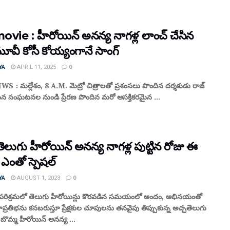
movie : హీరోయిన్ అనన్య నాగళ్ల లాంచ్ చేసిన
ూవీ కోసీ కోయ్యంగానే సాంగ్
YA
APRIL 11, 2025
0
 : మల్లేశం, 8 A.M. మెట్రో చిత్రాలతో ప్రశంసలు పొందిన దర్శకుడు రాజ్
ైన సంఘటనల నుండి ప్రేరణ పొందిన మరో ఆసక్తికరమైన ...
ెలుగు హీరోయిన్ అనన్య నాగళ్ల పుట్టిన రోజు ఈ
ఎంతో స్పెషల్
YA
AUGUST 1, 2023
0
 పరిశ్రమలో తెలుగు హీరోయిన్లు కొరవడిన సమయంలో అందం, అభినయంతో
రతిభను కనబరుస్తూ ప్రేక్షకుల చూపులను తనవైపు తిప్పుకున్న అచ్చతెలుగు
బొమ్మ హీరోయిన్ అనన్య ...