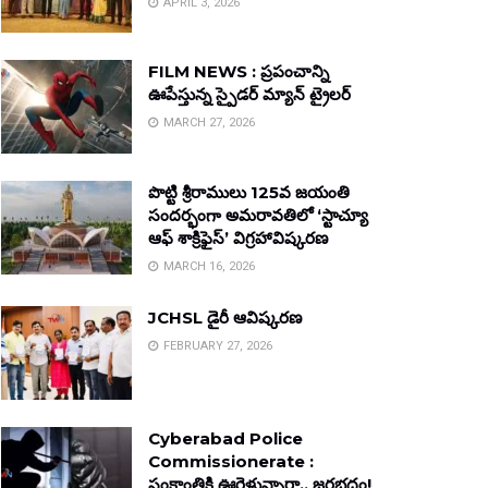
APRIL 3, 2026
FILM NEWS : ప్రపంచాన్ని
ఊపేస్తున్న స్పైడర్ మ్యాన్ ట్రైలర్
MARCH 27, 2026
పొట్టి శ్రీరాములు 125వ జయంతి
సందర్భంగా అమరావతిలో ‘స్టాచ్యూ
ఆఫ్ శాక్రిఫైస్’ విగ్రహావిష్కరణ
MARCH 16, 2026
JCHSL డైరీ ఆవిష్కరణ
FEBRUARY 27, 2026
Cyberabad Police
Commissionerate :
సంక్రాంతికి ఊరెళ్తున్నారా.. జరభద్రం!