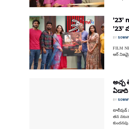
’23’ 
’23’ మ
BY
SOWM
FILM NEWS
ఆర్ నిజమ
అచ్చ త
ఏడాది 
BY
SOWM
టాలీవుడ్
తన నటనాప్
కుందనపు 