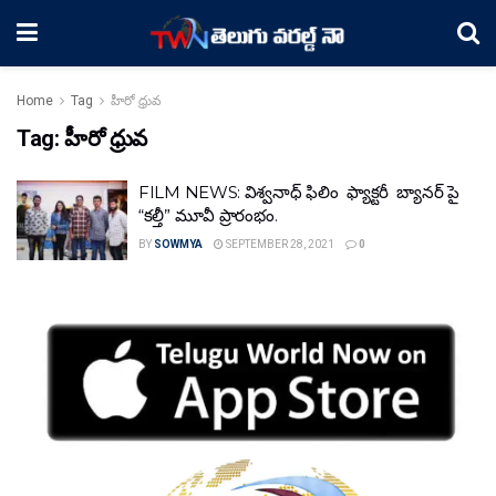
Home
Tag
హీరో ధ్రువ
Tag:
హీరో ధ్రువ
FILM NEWS: విశ్వనాధ్ ఫిలిం ఫ్యాక్టరీ బ్యానర్ పై
“కల్తీ” మూవీ ప్రారంభం.
BY
SOWMYA
SEPTEMBER 28, 2021
0