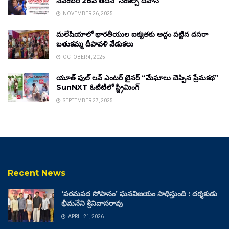
నవంబర్ 28వ తేదీన ‘సంకల్ప్ దివాస్’
NOVEMBER 26, 2025
మలేషియాలో భారతీయుల ఐక్యతకు అద్దం పట్టిన దసరా
బతుకమ్మ దీపావళి వేడుకలు
OCTOBER 4, 2025
యూత్ ఫుల్ లవ్ ఎంటర్ టైనర్ “మేఘాలు చెప్పిన ప్రేమకథ”
SunNXT ఓటీటీలో స్ట్రీమింగ్
SEPTEMBER 27, 2025
Recent News
‘పరమపద సోపానం’ ఘనవిజయం సాధిస్తుంది : దర్శకుడు
భీమనేని శ్రీనివాసరావు
APRIL 21, 2026