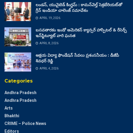
లండన్, యునైటెడ్ కింగ్డమ్ : కామన్‌వెల్త్ సెక్రటేరియట్‌తో
గ్రీన్ ఇండియా చాలెంజ్ సమావేశం
APRIL 19, 2026
బసవతారకం ఇండో అమెరికన్ క్యాన్సర్ హాస్పిటల్ & రీసెర్చ్
ఇన్‌స్టిట్యూట్ వారి ఘనత
APRIL 8, 2026
అక్షయ విద్యా ఫౌండేషన్ సేవలు ప్రశంసనీయం : డీజీపీ
శివధర్ రెడ్డి
APRIL 4, 2026
Categories
Andhra Pradesh
Andhra Pradesh
Arts
Bhakthi
CRIME – Police News
Editors