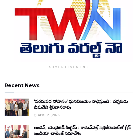
ADVERTISEMENT
Recent News
‘పరమపద సోపానం’ ఘనవిజయం సాధిస్తుంది : దర్శకుడు
భీమనేని శ్రీనివాసరావు
APRIL 21, 2026
లండన్, యునైటెడ్ కింగ్డమ్ : కామన్‌వెల్త్ సెక్రటేరియట్‌తో గ్రీన్
ఇండియా చాలెంజ్ సమావేశం