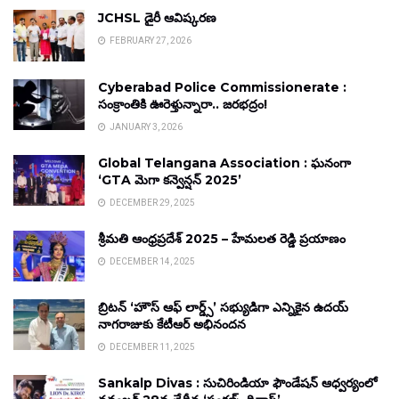
JCHSL డైరీ ఆవిష్కరణ
FEBRUARY 27, 2026
Cyberabad Police Commissionerate :
సంక్రాంతికి ఊరెళ్తున్నారా.. జరభద్రం!
JANUARY 3, 2026
Global Telangana Association : ఘనంగా
‘GTA మెగా కన్వెన్షన్ 2025’
DECEMBER 29, 2025
శ్రీమతి ఆంధ్రప్రదేశ్ 2025 – హేమలత రెడ్డి ప్రయాణం
DECEMBER 14, 2025
బ్రిటన్ ‘హౌస్ ఆఫ్ లార్డ్స్’ సభ్యుడిగా ఎన్నికైన ఉదయ్
నాగరాజుకు కేటీఆర్ అభినందన
DECEMBER 11, 2025
Sankalp Divas : సుచిరిండియా ఫౌండేషన్ ఆధ్వర్యంలో