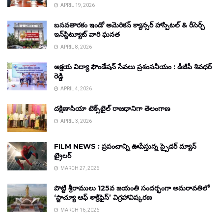
APRIL 19, 2026
బసవతారకం ఇండో అమెరికన్ క్యాన్సర్ హాస్పిటల్ & రీసెర్చ్
ఇన్‌స్టిట్యూట్ వారి ఘనత
APRIL 8, 2026
అక్షయ విద్యా ఫౌండేషన్ సేవలు ప్రశంసనీయం : డీజీపీ శివధర్
రెడ్డి
APRIL 4, 2026
దక్షిణాసియా టెక్స్‌టైల్ రాజధానిగా తెలంగాణ
APRIL 3, 2026
FILM NEWS : ప్రపంచాన్ని ఊపేస్తున్న స్పైడర్ మ్యాన్
ట్రైలర్
MARCH 27, 2026
పొట్టి శ్రీరాములు 125వ జయంతి సందర్భంగా అమరావతిలో
‘స్టాచ్యూ ఆఫ్ శాక్రిఫైస్’ విగ్రహావిష్కరణ
MARCH 16, 2026