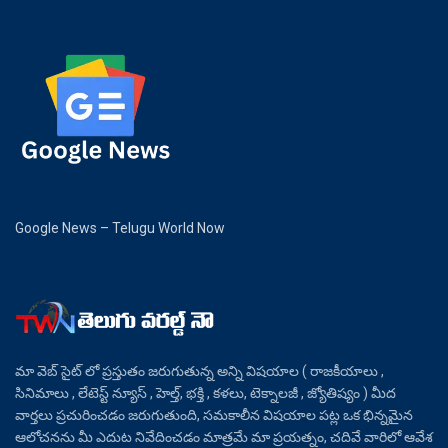
Google News – Telugu World Now
మా వెబ్ సైట్ లో ప్రస్తుతం జరుగుతున్న అన్ని విషయాల ( రాజకీయాలు ,
సినిమాలు , లేటెస్ట్ న్యూస్ , హెల్త్, భక్తి , కళలు, టెక్నాలజీ , జ్యోతిష్యం ) మీద
వార్తలు ప్రచురించడం జరుగుతుంది, సమకాలీన విషయాల పట్ల ఒక భిన్నమైన
ఆలోచనను మీ ఎదుట నివేదించడం మాత్రమే మా ప్రయత్నం, చదివే వారిలో ఆవేశ