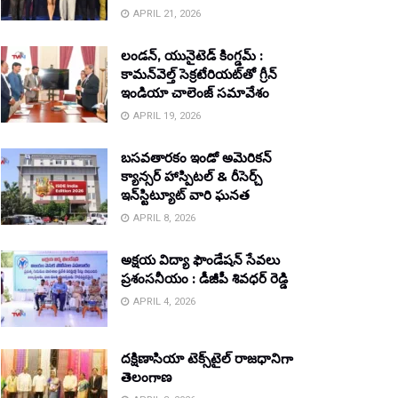
APRIL 21, 2026
లండన్, యునైటెడ్ కింగ్డమ్ :
కామన్‌వెల్త్ సెక్రటేరియట్‌తో గ్రీన్
ఇండియా చాలెంజ్ సమావేశం
APRIL 19, 2026
బసవతారకం ఇండో అమెరికన్
క్యాన్సర్ హాస్పిటల్ & రీసెర్చ్
ఇన్‌స్టిట్యూట్ వారి ఘనత
APRIL 8, 2026
అక్షయ విద్యా ఫౌండేషన్ సేవలు
ప్రశంసనీయం : డీజీపీ శివధర్ రెడ్డి
APRIL 4, 2026
దక్షిణాసియా టెక్స్‌టైల్ రాజధానిగా
తెలంగాణ