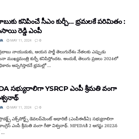
ాబుకు కనిపించే సీఎం కుర్చీ… భ్రమలకే పరిమితం :
ాయి రెడ్డి ఎంపీ
YA
MAY 11, 2024
0
్రబాబు నాయుడుకు, ఆయన పార్టీ తెలుగుదేశం నేతలకు ఎప్పుడు
నా ముఖ్యమంత్రి కుర్చీ కనిపిస్తోందట. అందుకే, తెలుగు ప్రజలు 2024లో
ారం అప్పగిస్తారనే భ్రమల్లో ...
 సభ్యురాలిగా YSRCP ఎంపీ శ్రీమతి వంగా
ిశ్వనాథ్
YA
MAY 11, 2024
0
ప్రొడక్ట్స్ ఎక్స్‌పోర్ట్స్ డెవలప్‌మెంట్ అథారిటీ (ఎంపీఈడీఏ) సభ్యురాలిగా
కాంగ్రెస్ ఎంపీ శ్రీమతి వంగా గీతా విశ్వనాథ్. MPEDAకి 2 ఆగస్టు 2022న
...