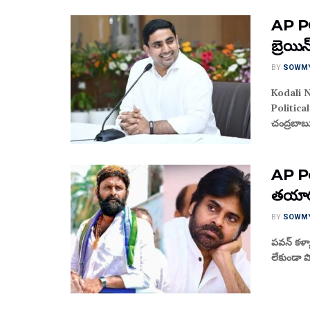
AP POL
బ్రెయిన
BY
SOWM
Kodali 
Politic
చంద్రబాబు క
AP Po
తయారయ్
BY
SOWM
పవన్ కళ్యా
లేకుండా ప