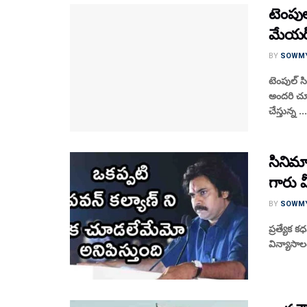
టెంపుల
మేయర్
BY
SOWM
టెంపుల్ స
అందరి చూ
చేస్తున్న ...
సినిమా
గారు 
BY
SOWM
ప్రత్యేక 
విన్యాసాలం