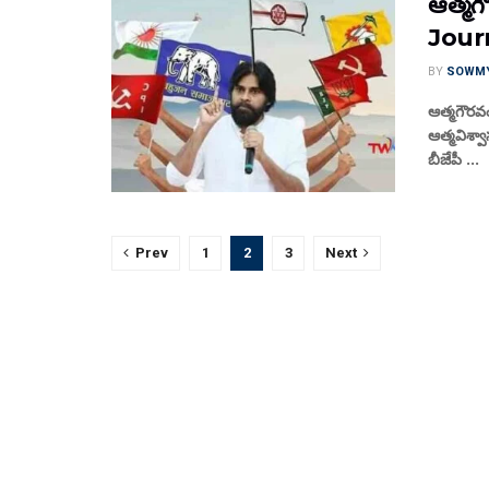
ఆత్మ‌గ
Jour
BY
SOWM
ఆత్మ‌గౌర‌వ
ఆత్మ‌విశ్
బీజేపీ ...
Prev
1
2
3
Next