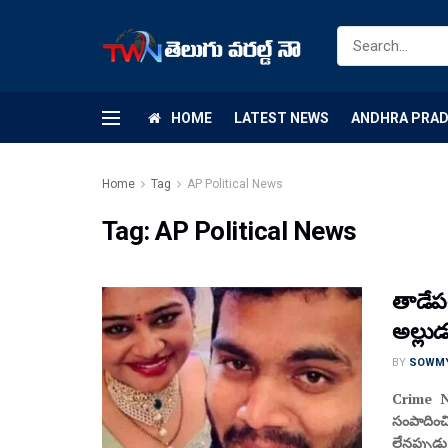
HOME
LATEST NEWS
ANDHRA PRA
Home
Tag
AP Political News
Tag:
AP Political News
తాడేపల
అల్లు
BY
SOWM
Crime Ne
సంపాదించ
లేనప్పుడు 