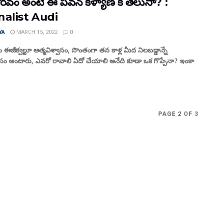
ౌర‌వం అంటే ఈ ప‌వ‌న్ క‌ళ్యాణ్ కి తెలుసా? :
nalist Audi
YA
MARCH 15, 2022
0
ం ఈజీక్వ‌ల్టూ ఆత్మ‌విశ్వాసం, సొంతంగా త‌న కాళ్ల మీద నిల‌బ‌డ్డాన్నే
వాసం అంటారు, ఎవ‌రో రావాలి ఏదో చేయాలి అనేది కూడా ఒక గొప్పేనా? ఇంకా
PAGE 2 OF 3