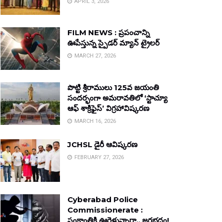
APRIL 3, 2026
FILM NEWS : ప్రపంచాన్ని
ఊపేస్తున్న స్పైడర్ మ్యాన్ ట్రైలర్
MARCH 27, 2026
పొట్టి శ్రీరాములు 125వ జయంతి
సందర్భంగా అమరావతిలో ‘స్టాచ్యూ
ఆఫ్ శాక్రిఫైస్’ విగ్రహావిష్కరణ
MARCH 16, 2026
JCHSL డైరీ ఆవిష్కరణ
FEBRUARY 27, 2026
Cyberabad Police
Commissionerate :
సంక్రాంతికి ఊరెళ్తున్నారా.. జరభద్రం!