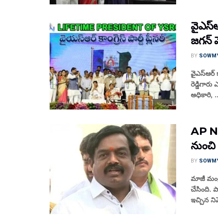
వైఎస్ఆర
జగన్ మ
BY
SOWM
వైఎస్ఆర్ క
రెడ్డిగారు
అధికారి, ..
AP NEW
నుంచి స
BY
SOWM
మాజీ మంత్ర
చేసింది. 
ఇచ్చిన ని