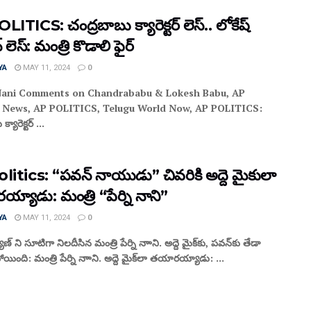
ITICS: చంద్రబాబు క్యారెక్టర్ లెస్.. లోకేష్
్ లెస్: మంత్రి కొడాలి ఫైర్
YA
MAY 11, 2024
0
Nani Comments on Chandrababu & Lokesh Babu, AP
al News, AP POLITICS, Telugu World Now, AP POLITICS:
్యారెక్టర్ ...
litics: “పవన్‌ నాయుడు” చివరికి అద్దె మైకులా
యాడు: మంత్రి “పేర్ని నాని”
YA
MAY 11, 2024
0
ణ్ ని సూటిగా నిలదీసిన మంత్రి పేర్ని నాాని. అద్దె మైక్‌కు, పవన్‌కు తేడా
ోయింది: మంత్రి పేర్ని నాాని. అద్దె మైక్‌లా తయారయ్యాడు: ...