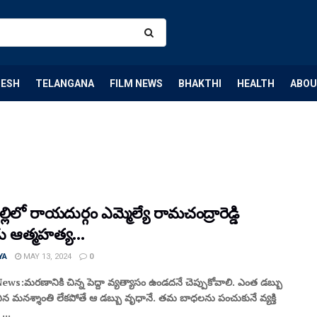
DESH
TELANGANA
FILM NEWS
BHAKTHI
HEALTH
ABOU
్లిలో రాయదుర్గం ఎమ్మెల్యే రామచంద్రారెడ్డి
డు ఆత్మహత్య…
YA
MAY 13, 2024
0
ws:మరణానికి చిన్న పెద్దా వ్యత్యాసం ఉండదనే చెప్పుకోవాలి. ఎంత డబ్బు
ిన మనశ్శాంతి లేకపోతే ఆ డబ్బు వృధానే. తమ బాధలను పంచుకునే వ్యక్తి
...