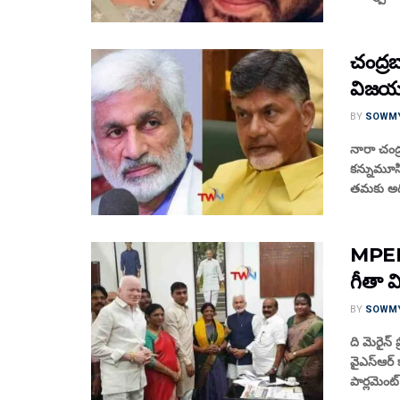
చంద్రబ
విజయస
BY
SOWM
నారా చంద
కన్నుమూసి
తమకు అధిక
MPEDA
గీతా వ
BY
SOWM
ది మెరైన్ 
వైఎస్ఆర్ 
పార్లమెంట్ 