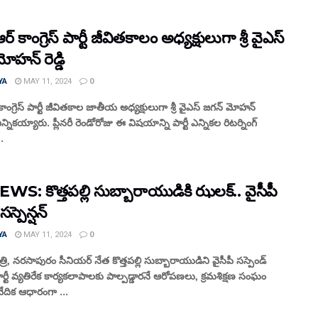
్ కాంగ్రెస్ పార్టీ జీవితకాలం అధ్యక్షులుగా శ్రీ వైఎస్
ోహన్ రెడ్డి
YA
MAY 11, 2024
0
ాంగ్రెస్ పార్టీ జీవితకాల జాతీయ అధ్యక్షులుగా శ్రీ వైఎస్ జగన్ మోహన్
 ఎన్నికయ్యారు. ప్లీనరీ రెండోరోజు ఈ విషయాన్ని పార్టీ ఎన్నికల రిటర్నింగ్
.
S: కొత్తపల్లి సుబ్బారాయుడికి ఝలక్‌.. వైసీపీ
స్పెన్షన్‌
YA
MAY 11, 2024
0
ి, నరసాపురం సీనియర్‌ నేత కొత్తపల్లి సుబ్బారాయుడిని వైసీపీ సస్పెండ్‌
పార్టీ వ్యతిరేక కార్యకలాపాలకు పాల్పడ్డారనే ఆరోపణలు, క్రమశిక్షణ సంఘం
వేదిక ఆధారంగా ...