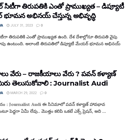
్ సిటీగా తిరుపతికి ఎంతో ప్రాముఖ్యత – డిప్యూటీ
 భూమన అభినయ్ చేస్తున్న అభివృద్ధి
YA
JULY 31, 2023
0
ిటీగా తిరుపతికి ఎంతో ప్రాముఖ్యత ఉంది. దేశ దేశాల్లోనూ తిరుపతి వైపు
పు ఉంటుంది. అలాంటి తిరుపతిలో డిప్యూటీ మేయర్ భూమన అభినయ్
లు వేరు – రాజ‌కీయాలు వేరు ? ప‌వ‌న్ క‌ళ్యాణ్
మీరు తెలుసుకోవాలి : Journalist Audi
YA
MARCH 29, 2022
0
కధనం : Journalist Audi ఈ సినిమాలో ప‌వ‌న్ క‌ళ్యాణ్ హావ‌భావ
టూ పెద్ద‌గా ఏమీ లేవు.. మొత్తం క‌లిపి ఒక‌టే ఎక్స్ ప్రెష‌న్, అది ...