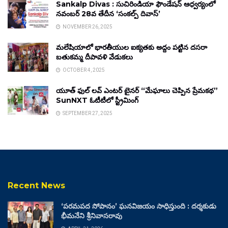
Sankalp Divas : సుచిరిండియా ఫౌండేషన్ ఆధ్వర్యంలో
నవంబర్ 28వ తేదీన ‘సంకల్ప్ దివాస్’
NOVEMBER 26, 2025
మలేషియాలో భారతీయుల ఐక్యతకు అద్దం పట్టిన దసరా
బతుకమ్మ దీపావళి వేడుకలు
OCTOBER 4, 2025
యూత్ ఫుల్ లవ్ ఎంటర్ టైనర్ “మేఘాలు చెప్పిన ప్రేమకథ”
SunNXT ఓటీటీలో స్ట్రీమింగ్
SEPTEMBER 27, 2025
Recent News
‘పరమపద సోపానం’ ఘనవిజయం సాధిస్తుంది : దర్శకుడు
భీమనేని శ్రీనివాసరావు