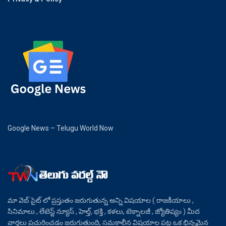
Google News – Telugu World Now
మా వెబ్ సైట్ లో ప్రస్తుతం జరుగుతున్న అన్ని విషయాల ( రాజకీయాలు ,
సినిమాలు , లేటెస్ట్ న్యూస్ , హెల్త్, భక్తి , కళలు, టెక్నాలజీ , జ్యోతిష్యం ) మీద
వార్తలు ప్రచురించడం జరుగుతుంది, సమకాలీన విషయాల పట్ల ఒక భిన్నమైన