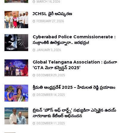
MARCH 16, 2026
JCHSL డైరీ ఆవిష్కరణ
FEBRUARY 27, 2026
Cyberabad Police Commissionerate :
సంక్రాంతికి ఊరెళ్తున్నారా.. జరభద్రం!
JANUARY 3, 2026
Global Telangana Association : ఘనంగా
‘GTA మెగా కన్వెన్షన్ 2025’
DECEMBER 29, 2025
శ్రీమతి ఆంధ్రప్రదేశ్ 2025 – హేమలత రెడ్డి ప్రయాణం
DECEMBER 14, 2025
బ్రిటన్ ‘హౌస్ ఆఫ్ లార్డ్స్’ సభ్యుడిగా ఎన్నికైన ఉదయ్
నాగరాజుకు కేటీఆర్ అభినందన
DECEMBER 11, 2025